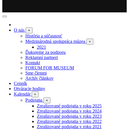
O nás
+
História a súčasnosť
Medzinárodná spolupráca múzea
+
2021
Ďakujeme za podporu
Reklamní partneri
Kontakt
FORUM FOR MUSEUM
Sme členmi
Archív článkov
Cenník
Otváracie hodiny
Kalendár
+
Podujatia
+
Zrealizované podujatia v roku 2025
Zrealizované podujatia v roku 2024
Zrealizované podujatia v roku 2023
Zrealizované podujatia v roku 2022
Zrealizované podujatia v roku 2021