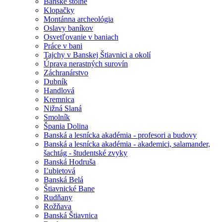
Banské štôlne
Klopačky
Montánna archeológia
Oslavy baníkov
Osvetľovanie v baniach
Práce v bani
Tajchy v Banskej Štiavnici a okolí
Úprava nerastných surovín
Záchranárstvo
Dubník
Handlová
Kremnica
Nižná Slaná
Smolník
Špania Dolina
Banská a lesnícka akadémia - profesori a budovy
Banská a lesnícka akadémia - akademici, salamander,
šachtág - študentské zvyky
Banská Hodruša
Ľubietová
Banská Belá
Štiavnické Bane
Rudňany
Rožňava
Banská Štiavnica