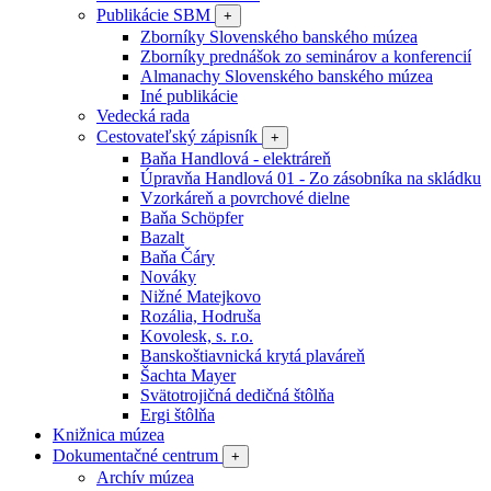
Publikácie SBM
+
Zborníky Slovenského banského múzea
Zborníky prednášok zo seminárov a konferencií
Almanachy Slovenského banského múzea
Iné publikácie
Vedecká rada
Cestovateľský zápisník
+
Baňa Handlová - elektráreň
Úpravňa Handlová 01 - Zo zásobníka na skládku
Vzorkáreň a povrchové dielne
Baňa Schöpfer
Bazalt
Baňa Čáry
Nováky
Nižné Matejkovo
Rozália, Hodruša
Kovolesk, s. r.o.
Banskoštiavnická krytá plaváreň
Šachta Mayer
Svätotrojičná dedičná štôlňa
Ergi štôlňa
Knižnica múzea
Dokumentačné centrum
+
Archív múzea