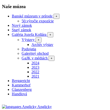
Naše múzea
Banské múzeum v prírode
+
50.výročie expozície
Nový zámok
Starý zámok
Galéria Jozefa Kollára
+
Výstavy
+
Archív výstav
Podujatia
Galerijný obchod
GaJK v médiách
+
2024
2023
2022
2021
Berggericht
Kammerhof
Glanzenberg
Handlová
Anglicky