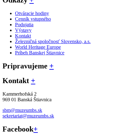
Odkazy
+
Otváracie hodiny
Cenník vstupného
Podujatia
Výstavy
Kontakt
Železničná spoločnosť Slovensko, a.s.
World Heritage Europe
Príbeh Banskej Štiavnice
Pripravujeme
+
Kontakt
+
Kammerhofská 2
969 01 Banská Štiavnica
sbm@muzeumbs.sk
sekretariat@muzeumbs.sk
Facebook
+