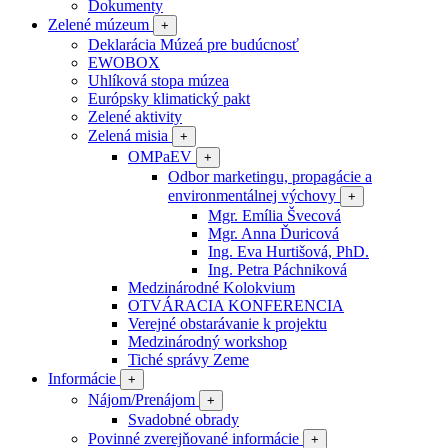
Dokumenty
Zelené múzeum
+
Deklarácia Múzeá pre budúcnosť
EWOBOX
Uhlíková stopa múzea
Európsky klimatický pakt
Zelené aktivity
Zelená misia
+
OMPaEV
+
Odbor marketingu, propagácie a
environmentálnej výchovy
+
Mgr. Emília Švecová
Mgr. Anna Ďuricová
Ing. Eva Hurtišová, PhD.
Ing. Petra Páchniková
Medzinárodné Kolokvium
OTVÁRACIA KONFERENCIA
Verejné obstarávanie k projektu
Medzinárodný workshop
Tiché správy Zeme
Informácie
+
Nájom/Prenájom
+
Svadobné obrady
Povinné zverejňované informácie
+