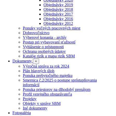
Objednávky 2020
Objednávky 2019
Objednávky 2018
Objednávky 2017
Objednávky 2016
Objednávky 2012
Ponuky voľných pracovných miest
Dobrovoľníctvo
Výberové konania - archív
Postup pri vybavovaní sťažností
Vyhlásenie o prístupnosti
Ochrana osobných údajov
Katalóg rizík a mapa rizík SBM
Dokumenty
+
Výročná správa za rok 2024
Plán hlavných úloh
Ponuka prebytočného majetku
Smernica č.2/2025 o postupe sprístupňovania
informácií
Ponuka priestorov na dlhodobý prenájom
Profil verejného obstarávateľa
Projekty
Objekty v správe SBM
Iné dokumenty
Fotogaléria