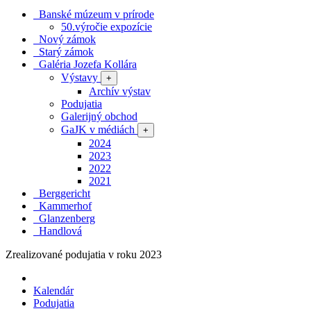
Banské múzeum v prírode
50.výročie expozície
Nový zámok
Starý zámok
Galéria Jozefa Kollára
Výstavy
+
Archív výstav
Podujatia
Galerijný obchod
GaJK v médiách
+
2024
2023
2022
2021
Berggericht
Kammerhof
Glanzenberg
Handlová
Zrealizované podujatia v roku 2023
Kalendár
Podujatia