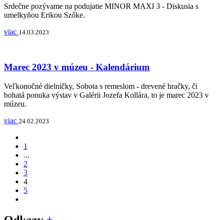
Srdečne pozývame na podujatie MINOR MAXI 3 - Diskusia s
umelkyňou Erikou Szőke.
viac
14.03.2023
Marec 2023 v múzeu - Kalendárium
Veľkonočné dielničky, Sobota s remeslom - drevené hračky, či
bohatá ponuka výstav v Galérii Jozefa Kollára, to je marec 2023 v
múzeu.
viac
24.02.2023
1
...
2
3
4
5