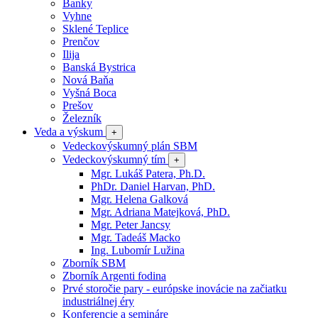
Banky
Vyhne
Sklené Teplice
Prenčov
Ilija
Banská Bystrica
Nová Baňa
Vyšná Boca
Prešov
Železník
Veda a výskum
+
Vedeckovýskumný plán SBM
Vedeckovýskumný tím
+
Mgr. Lukáš Patera, Ph.D.
PhDr. Daniel Harvan, PhD.
Mgr. Helena Galková
Mgr. Adriana Matejková, PhD.
Mgr. Peter Jancsy
Mgr. Tadeáš Macko
Ing. Lubomír Lužina
Zborník SBM
Zborník Argenti fodina
Prvé storočie pary - európske inovácie na začiatku
industriálnej éry
Konferencie a semináre