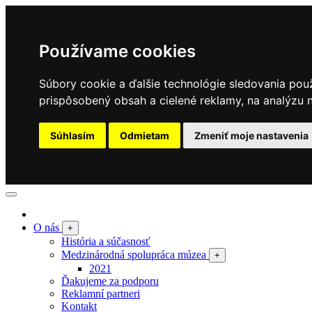
Používame cookies
Súbory cookie a ďalšie technológie sledovania pou
prispôsobený obsah a cielené reklamy, na analýzu n
Súhlasím
Odmietam
Zmeniť moje nastavenia
O nás
+
História a súčasnosť
Medzinárodná spolupráca múzea
+
2021
Ďakujeme za podporu
Reklamní partneri
Kontakt