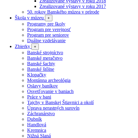
Zrealizované výstavy v roku 2018
Zrealizované výstavy v roku 2017
50. rokov Banského múzea v prírode
Škola v múzeu
+
Programy pre školy
Program pre verejnosť
Program pre seniorov
Duálne vzdelávanie
Zbierky
+
Banské strojníctvo
Banské meračstvo
Banské šachty
Banské štôlne
Klopačky
Montánna archeológia
Oslavy baníkov
Osvetľovanie v baniach
Práce v bani
Tajchy v Banskej Štiavnici a okolí
Úprava nerastných surovín
Záchranárstvo
Dubník
Handlová
Kremnica
Nižná Slaná