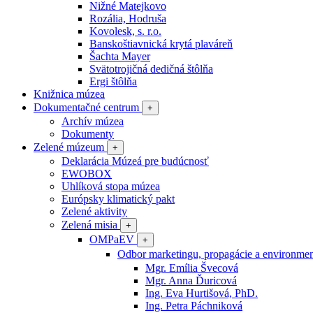
Nižné Matejkovo
Rozália, Hodruša
Kovolesk, s. r.o.
Banskoštiavnická krytá plaváreň
Šachta Mayer
Svätotrojičná dedičná štôlňa
Ergi štôlňa
Knižnica múzea
Dokumentačné centrum
+
Archív múzea
Dokumenty
Zelené múzeum
+
Deklarácia Múzeá pre budúcnosť
EWOBOX
Uhlíková stopa múzea
Európsky klimatický pakt
Zelené aktivity
Zelená misia
+
OMPaEV
+
Odbor marketingu, propagácie a environme
Mgr. Emília Švecová
Mgr. Anna Ďuricová
Ing. Eva Hurtišová, PhD.
Ing. Petra Páchniková