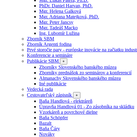
Mgr. Lukáš Patera, Ph.D.
PhDr. Daniel Harvan, PhD.
Mgr. Helena Galková
Mgr. Adriana Matejková, PhD.
Mgr. Peter Jancsy
Mgr. Tadeáš Macko
Ing. Lubomír Lužina
Zborník SBM
Zborník Argenti fodina
Prvé storočie pary - európske inovácie na začiatku industr
Konferencie a semináre
Publikácie SBM
+
Zborníky Slovenského banského múzea
Zborníky prednášok zo seminárov a konferencií
Almanachy Slovenského banského múzea
Iné publikácie
Vedecká rada
Cestovateľský zápisník
+
Baňa Handlová - elektráreň
Úpravňa Handlová 01 - Zo zásobníka na skládku
Vzorkáreň a povrchové dielne
Baňa Schöpfer
Bazalt
Baňa Čáry
Nováky