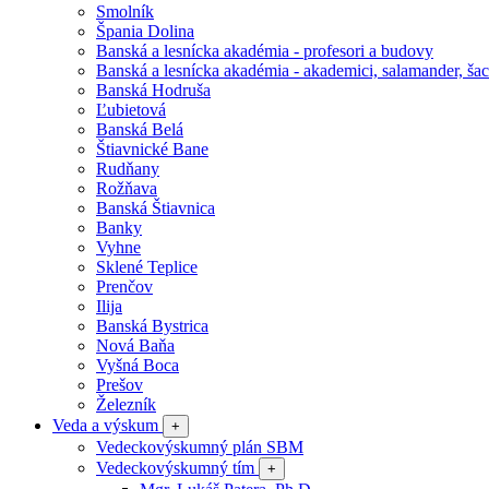
Smolník
Špania Dolina
Banská a lesnícka akadémia - profesori a budovy
Banská a lesnícka akadémia - akademici, salamander, šac
Banská Hodruša
Ľubietová
Banská Belá
Štiavnické Bane
Rudňany
Rožňava
Banská Štiavnica
Banky
Vyhne
Sklené Teplice
Prenčov
Ilija
Banská Bystrica
Nová Baňa
Vyšná Boca
Prešov
Železník
Veda a výskum
+
Vedeckovýskumný plán SBM
Vedeckovýskumný tím
+