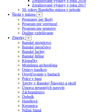
Zrealizované výstavy v roku 2018
Zrealizované výstavy v roku 2017
50. rokov Banského múzea v prírode
Škola v múzeu
+
Programy pre školy
Program pre verejnosť
Program pre seniorov
Duálne vzdelávanie
Zbierky
+
Banské strojníctvo
Banské meračstvo
Banské šachty
Banské štôlne
Klopačky
Montánna archeológia
Oslavy baníkov
Osvetľovanie v baniach
Práce v bani
Tajchy v Banskej Štiavnici a okolí
Úprava nerastných surovín
Záchranárstvo
Dubník
Handlová
Kremnica
Nižná Slaná