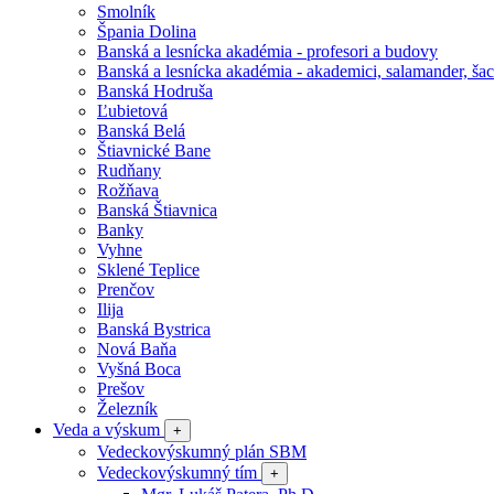
Smolník
Špania Dolina
Banská a lesnícka akadémia - profesori a budovy
Banská a lesnícka akadémia - akademici, salamander, šac
Banská Hodruša
Ľubietová
Banská Belá
Štiavnické Bane
Rudňany
Rožňava
Banská Štiavnica
Banky
Vyhne
Sklené Teplice
Prenčov
Ilija
Banská Bystrica
Nová Baňa
Vyšná Boca
Prešov
Železník
Veda a výskum
+
Vedeckovýskumný plán SBM
Vedeckovýskumný tím
+