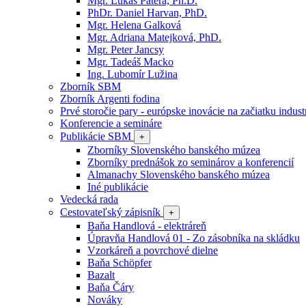
Mgr. Lukáš Patera, Ph.D.
PhDr. Daniel Harvan, PhD.
Mgr. Helena Galková
Mgr. Adriana Matejková, PhD.
Mgr. Peter Jancsy
Mgr. Tadeáš Macko
Ing. Lubomír Lužina
Zborník SBM
Zborník Argenti fodina
Prvé storočie pary - európske inovácie na začiatku industr
Konferencie a semináre
Publikácie SBM
+
Zborníky Slovenského banského múzea
Zborníky prednášok zo seminárov a konferencií
Almanachy Slovenského banského múzea
Iné publikácie
Vedecká rada
Cestovateľský zápisník
+
Baňa Handlová - elektráreň
Úpravňa Handlová 01 - Zo zásobníka na skládku
Vzorkáreň a povrchové dielne
Baňa Schöpfer
Bazalt
Baňa Čáry
Nováky