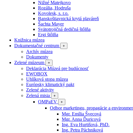
Nižné Matejkovo
Rozália, Hodruša
Kovolesk, s. r.o.
Banskoštiavnická krytá plaváreň
Šachta Mayer
Svätotrojičná dedičná štôlňa
Ergi štôlňa
Knižnica múzea
Dokumentačné centrum
+
Archív múzea
Dokumenty
Zelené múzeum
+
Deklarácia Múzeá pre budúcnosť
EWOBOX
Uhlíková stopa múzea
Európsky klimatický pakt
Zelené aktivity
Zelená misia
+
OMPaEV
+
Odbor marketingu, propagácie a environme
Mgr. Emília Švecová
Mgr. Anna Ďuricová
Ing. Eva Hurtišová, PhD.
Ing. Petra Páchniková