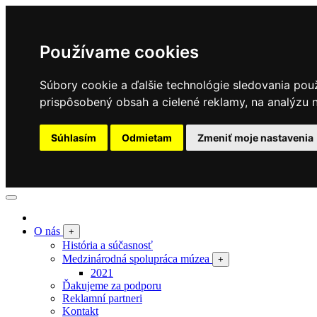
Používame cookies
Súbory cookie a ďalšie technológie sledovania pou
prispôsobený obsah a cielené reklamy, na analýzu n
Súhlasím
Odmietam
Zmeniť moje nastavenia
O nás
+
História a súčasnosť
Medzinárodná spolupráca múzea
+
2021
Ďakujeme za podporu
Reklamní partneri
Kontakt