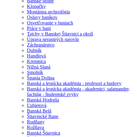
Banské štôlne
Klopačky
Montánna archeológia
Oslavy baníkov
Osvetľovanie v baniach
Práce v bani
Tajchy v Banskej Štiavnici a okolí
Úprava nerastných surovín
Záchranárstvo
Dubník
Handlová
Kremnica
Nižná Slaná
Smolník
Špania Dolina
Banská a lesnícka akadémia - profesori a budovy
Banská a lesnícka akadémia - akademici, salamander,
šachtág - študentské zvyky
Banská Hodruša
Ľubietová
Banská Belá
Štiavnické Bane
Rudňany
Rožňava
Banská Štiavnica