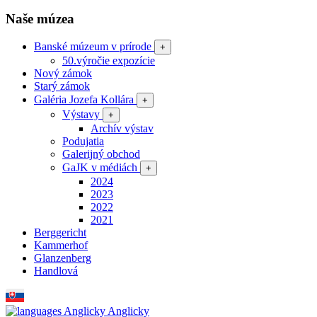
Naše múzea
Banské múzeum v prírode
+
50.výročie expozície
Nový zámok
Starý zámok
Galéria Jozefa Kollára
+
Výstavy
+
Archív výstav
Podujatia
Galerijný obchod
GaJK v médiách
+
2024
2023
2022
2021
Berggericht
Kammerhof
Glanzenberg
Handlová
Anglicky