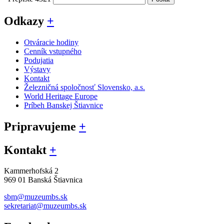
Odkazy
+
Otváracie hodiny
Cenník vstupného
Podujatia
Výstavy
Kontakt
Železničná spoločnosť Slovensko, a.s.
World Heritage Europe
Príbeh Banskej Štiavnice
Pripravujeme
+
Kontakt
+
Kammerhofská 2
969 01 Banská Štiavnica
sbm@muzeumbs.sk
sekretariat@muzeumbs.sk