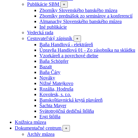
Publikácie SBM
+
Zborníky Slovenského banského múzea
Zborníky prednášok zo seminárov a konferencií
Almanachy Slovenského banského múzea
Iné publikácie
Vedecká rada
Cestovateľský zápisník
+
Baňa Handlová - elektráreň
Úpravňa Handlová 01 - Zo zásobníka na skládku
Vzorkáreň a povrchové dielne
Baňa Schöpfer
Bazalt
Baňa Čáry
Nováky
Nižné Matejkovo
Rozália, Hodruša
Kovolesk, s. r.o.
Banskoštiavnická krytá plaváreň
Šachta Mayer
Svätotrojičná dedičná štôlňa
Ergi štôlňa
Knižnica múzea
Dokumentačné centrum
+
Archív múzea