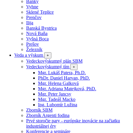
Banky
Vyhne
Sklené Teplice
Prenčov
Ilija
Banská Bystrica
Nová Baňa
Vyšná Boca
Prešov
Železník
Veda a výskum
+
Vedeckovýskumný plán SBM
Vedeckovýskumný tím
+
Mgr. Lukáš Patera, Ph.D.
PhDr. Daniel Harvan, PhD.
Mgr. Helena Galková
Mgr. Adriana Matejková, PhD.
Mgr. Peter Jancsy
Mgr. Tadeáš Macko
Ing. Lubomír Lužina
Zborník SBM
Zborník Argenti fodina
Prvé storočie pary - európske inovácie na začiatku
industriálnej éry
Konferencie a semináre