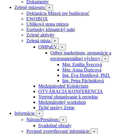
Dokumenty
Zelené múzeum
+
Deklarácia Múzeá pre budúcnosť
EWOBOX
Uhlíková stopa múzea
Európsky klimatický pakt
Zelené aktivity
Zelená misia
+
OMPaEV
+
Odbor marketingu, propagácie a
environmentálnej výchovy
+
Mgr. Emília Švecová
Mgr. Anna Ďuricová
Ing. Eva Hurtišová, PhD.
Ing. Petra Páchniková
Medzinárodné Kolokvium
OTVÁRACIA KONFERENCIA
Verejné obstarávanie k projektu
Medzinárodný workshop
Tiché správy Zeme
Informácie
+
Nájom/Prenájom
+
Svadobné obrady
Povinné zverejňované informácie
+