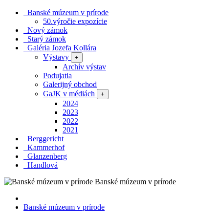
Banské múzeum v prírode
50.výročie expozície
Nový zámok
Starý zámok
Galéria Jozefa Kollára
Výstavy
+
Archív výstav
Podujatia
Galerijný obchod
GaJK v médiách
+
2024
2023
2022
2021
Berggericht
Kammerhof
Glanzenberg
Handlová
Banské múzeum v prírode
Banské múzeum v prírode