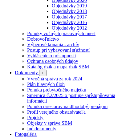
Objednávky 2020
Objednávky 2019
Objednávky 2018
Objednávky 2017
Objednávky 2016
Objednávky 2012
Ponuky voľných pracovných miest
Dobrovoľníctvo
Výberové konania - archív
Postup pri vybavovaní sťažností
Vyhlásenie o prístupnosti
Ochrana osobných údajov
Katalóg rizík a mapa rizík SBM
Dokumenty
+
Výročná správa za rok 2024
Plán hlavných úloh
Ponuka prebytočného majetku
Smernica č.2/2025 o postupe sprístupňovania
informácií
Ponuka priestorov na dlhodobý prenájom
Profil verejného obstarávateľa
Projekty
Objekty v správe SBM
Iné dokumenty
Fotogaléria