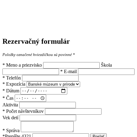
Rezervačný formulár
Položky označené hviezdičkou sú povinné *
*
Meno a priezvisko
Škola
*
E-mail
*
Telefón
*
Expozícia
*
Dátum
*
Čas
Aktivita
*
Počet návštevníkov
Vek detí
*
Správa
*
Prepíšte 4321
Poslať