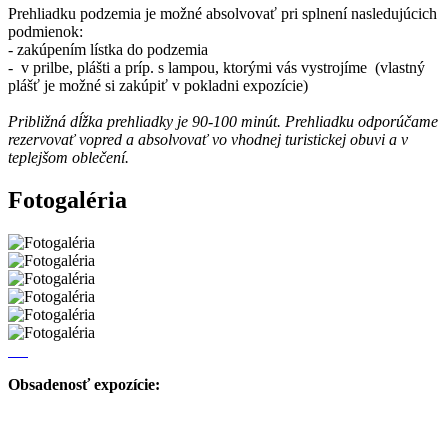
Prehliadku podzemia je možné absolvovať pri splnení nasledujúcich
podmienok:
- zakúpením lístka do podzemia
- v prilbe, plášti a príp. s lampou, ktorými vás vystrojíme (vlastný
plášť je možné si zakúpiť v pokladni expozície)
Približn
á dĺžka prehliadky je 90-100 minút. Prehliadku odporúčame
rezervovať vopred a absolvovať vo vhodnej turistickej obuvi a v
teplejšom oblečení.
Fotogaléria
Obsadenosť expozície: