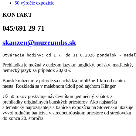
50.výročie expozície
KONTAKT
045/691 29 71
skanzen@muzeumbs.sk
Otváracie hodiny: od 1.7. do 31.8.2026 pondelok - nedeľ
Prehliadka je možná v cudzom jazyku: anglický, poľský, maďarský,
nemecký jazyk za príplatok 20,00 €
Banské múzeum v prírode sa nachádza približne 1 km od centra
mesta. Rozkladá sa v malebnom údolí pod tajchom Klinger.
Už 50 rokov poskytuje návštevníkom jedinečný zážitok z
prehliadky originálnych banských priestorov. Ako najstaršia
a tematicky najrozsiahlejšia banícka expozícia na Slovensku ukazuje
vývoj rudného baníctva v stredoeurópskom priestore od stredoveku
do konca 20. storočia.