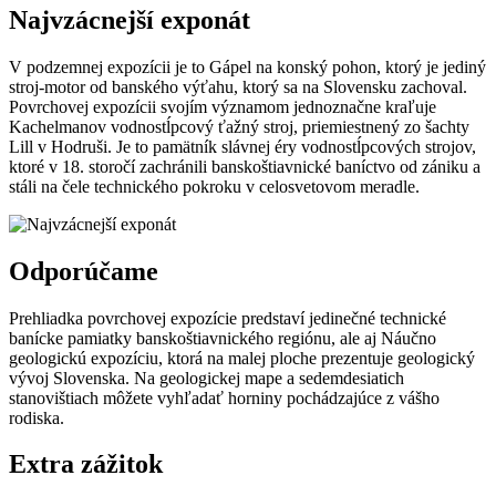
Najvzácnejší exponát
V podzemnej expozícii je to Gápel na konský pohon, ktorý je jediný
stroj-motor od banského výťahu, ktorý sa na Slovensku zachoval.
Povrchovej expozícii svojím významom jednoznačne kraľuje
Kachelmanov vodnostĺpcový ťažný stroj, priemiestnený zo šachty
Lill v Hodruši. Je to pamätník slávnej éry vodnostĺpcových strojov,
ktoré v 18. storočí zachránili banskoštiavnické baníctvo od zániku a
stáli na čele technického pokroku v celosvetovom meradle.
Odporúčame
Prehliadka povrchovej expozície predstaví jedinečné technické
banícke pamiatky banskoštiavnického regiónu, ale aj Náučno
geologickú expozíciu, ktorá na malej ploche prezentuje geologický
vývoj Slovenska. Na geologickej mape a sedemdesiatich
stanovištiach môžete vyhľadať horniny pochádzajúce z vášho
rodiska.
Extra zážitok