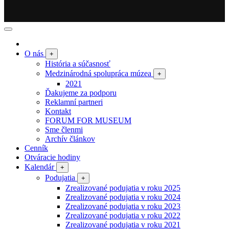
O nás
+
História a súčasnosť
Medzinárodná spolupráca múzea
+
2021
Ďakujeme za podporu
Reklamní partneri
Kontakt
FORUM FOR MUSEUM
Sme členmi
Archív článkov
Cenník
Otváracie hodiny
Kalendár
+
Podujatia
+
Zrealizované podujatia v roku 2025
Zrealizované podujatia v roku 2024
Zrealizované podujatia v roku 2023
Zrealizované podujatia v roku 2022
Zrealizované podujatia v roku 2021