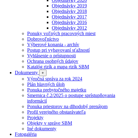
Objednávky 2020
Objednávky 2019
Objednávky 2018
Objednávky 2017
Objednávky 2016
Objednávky 2012
Ponuky voľných pracovných miest
Dobrovoľníctvo
Výberové konania - archív
Postup pri vybavovaní sťažností
Vyhlásenie o prístupnosti
Ochrana osobných údajov
Katalóg rizík a mapa rizík SBM
Dokumenty
+
Výročná správa za rok 2024
Plán hlavných úloh
Ponuka prebytočného majetku
Smernica č.2/2025 o postupe sprístupňovania
informácií
Ponuka priestorov na dlhodobý prenájom
Profil verejného obstarávateľa
Projekty
Objekty v správe SBM
Iné dokumenty
Fotogaléria