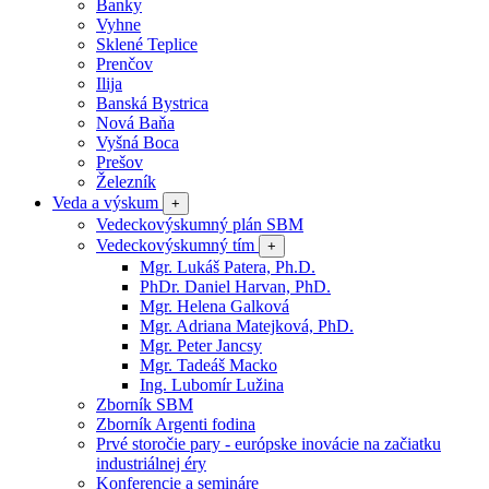
Banky
Vyhne
Sklené Teplice
Prenčov
Ilija
Banská Bystrica
Nová Baňa
Vyšná Boca
Prešov
Železník
Veda a výskum
+
Vedeckovýskumný plán SBM
Vedeckovýskumný tím
+
Mgr. Lukáš Patera, Ph.D.
PhDr. Daniel Harvan, PhD.
Mgr. Helena Galková
Mgr. Adriana Matejková, PhD.
Mgr. Peter Jancsy
Mgr. Tadeáš Macko
Ing. Lubomír Lužina
Zborník SBM
Zborník Argenti fodina
Prvé storočie pary - európske inovácie na začiatku
industriálnej éry
Konferencie a semináre