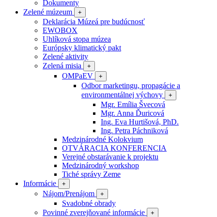
Dokumenty
Zelené múzeum
+
Deklarácia Múzeá pre budúcnosť
EWOBOX
Uhlíková stopa múzea
Európsky klimatický pakt
Zelené aktivity
Zelená misia
+
OMPaEV
+
Odbor marketingu, propagácie a
environmentálnej výchovy
+
Mgr. Emília Švecová
Mgr. Anna Ďuricová
Ing. Eva Hurtišová, PhD.
Ing. Petra Páchniková
Medzinárodné Kolokvium
OTVÁRACIA KONFERENCIA
Verejné obstarávanie k projektu
Medzinárodný workshop
Tiché správy Zeme
Informácie
+
Nájom/Prenájom
+
Svadobné obrady
Povinné zverejňované informácie
+