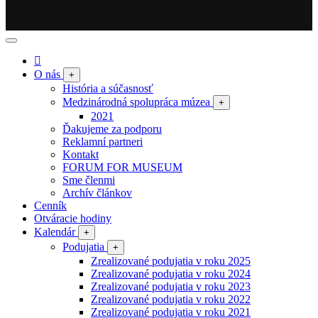
O nás
+
História a súčasnosť
Medzinárodná spolupráca múzea
+
2021
Ďakujeme za podporu
Reklamní partneri
Kontakt
FORUM FOR MUSEUM
Sme členmi
Archív článkov
Cenník
Otváracie hodiny
Kalendár
+
Podujatia
+
Zrealizované podujatia v roku 2025
Zrealizované podujatia v roku 2024
Zrealizované podujatia v roku 2023
Zrealizované podujatia v roku 2022
Zrealizované podujatia v roku 2021