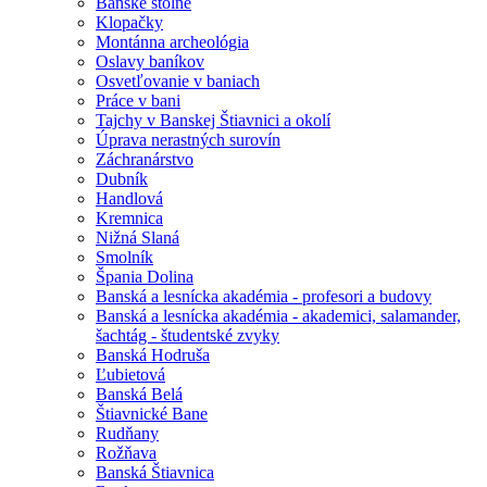
Banské štôlne
Klopačky
Montánna archeológia
Oslavy baníkov
Osvetľovanie v baniach
Práce v bani
Tajchy v Banskej Štiavnici a okolí
Úprava nerastných surovín
Záchranárstvo
Dubník
Handlová
Kremnica
Nižná Slaná
Smolník
Špania Dolina
Banská a lesnícka akadémia - profesori a budovy
Banská a lesnícka akadémia - akademici, salamander,
šachtág - študentské zvyky
Banská Hodruša
Ľubietová
Banská Belá
Štiavnické Bane
Rudňany
Rožňava
Banská Štiavnica