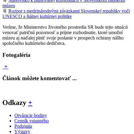
📎
Stanovisko k plánovanej konsolidácii v Slovenskom banskom
múzeu
📎
Rozpor s medzinárodnými záväzkami Slovenskej republiky voči
UNESCO a štátnej kultúrnej politike
Veríme, že Ministerstvo životného prostredia SR bude tejto situácii
venovať patričnú pozornosť a prijme rozhodnutie, ktoré umožní
múzeu aj naďalej plniť svoje poslanie v prospech ochrany nášho
spoločného kultúrneho dedičstva.
Fotogaléria
Článok môžete komentovať ...
Odkazy
+
Otváracie hodiny
Cenník vstupného
Podujatia
Výstavy