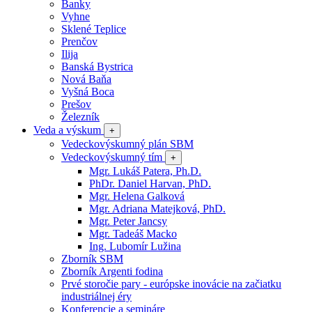
Banky
Vyhne
Sklené Teplice
Prenčov
Ilija
Banská Bystrica
Nová Baňa
Vyšná Boca
Prešov
Železník
Veda a výskum
+
Vedeckovýskumný plán SBM
Vedeckovýskumný tím
+
Mgr. Lukáš Patera, Ph.D.
PhDr. Daniel Harvan, PhD.
Mgr. Helena Galková
Mgr. Adriana Matejková, PhD.
Mgr. Peter Jancsy
Mgr. Tadeáš Macko
Ing. Lubomír Lužina
Zborník SBM
Zborník Argenti fodina
Prvé storočie pary - európske inovácie na začiatku
industriálnej éry
Konferencie a semináre