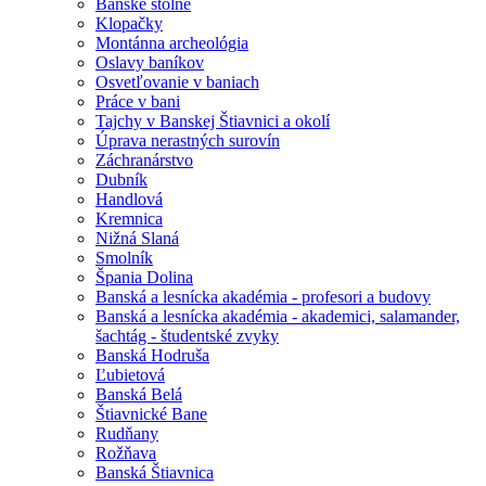
Banské štôlne
Klopačky
Montánna archeológia
Oslavy baníkov
Osvetľovanie v baniach
Práce v bani
Tajchy v Banskej Štiavnici a okolí
Úprava nerastných surovín
Záchranárstvo
Dubník
Handlová
Kremnica
Nižná Slaná
Smolník
Špania Dolina
Banská a lesnícka akadémia - profesori a budovy
Banská a lesnícka akadémia - akademici, salamander,
šachtág - študentské zvyky
Banská Hodruša
Ľubietová
Banská Belá
Štiavnické Bane
Rudňany
Rožňava
Banská Štiavnica