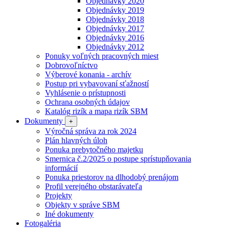
Objednávky 2020
Objednávky 2019
Objednávky 2018
Objednávky 2017
Objednávky 2016
Objednávky 2012
Ponuky voľných pracovných miest
Dobrovoľníctvo
Výberové konania - archív
Postup pri vybavovaní sťažností
Vyhlásenie o prístupnosti
Ochrana osobných údajov
Katalóg rizík a mapa rizík SBM
Dokumenty
+
Výročná správa za rok 2024
Plán hlavných úloh
Ponuka prebytočného majetku
Smernica č.2/2025 o postupe sprístupňovania
informácií
Ponuka priestorov na dlhodobý prenájom
Profil verejného obstarávateľa
Projekty
Objekty v správe SBM
Iné dokumenty
Fotogaléria