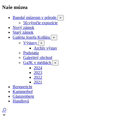
Naše múzea
Banské múzeum v prírode
+
50.výročie expozície
Nový zámok
Starý zámok
Galéria Jozefa Kollára
+
Výstavy
+
Archív výstav
Podujatia
Galerijný obchod
GaJK v médiách
+
2024
2023
2022
2021
Berggericht
Kammerhof
Glanzenberg
Handlová