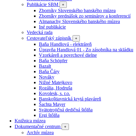
Publikácie SBM
+
Zborníky Slovenského banského múzea
Zborníky prednášok zo seminárov a konferencií
Almanachy Slovenského banského múzea
Iné publikácie
Vedecká rada
Cestovateľský zápisník
+
Baňa Handlová - elektráreň
Úpravňa Handlová 01 - Zo zásobníka na skládku
Vzorkáreň a povrchové dielne
Baňa Schöpfer
Bazalt
Baňa Čáry
Nováky
Nižné Matejkovo
Rozália, Hodruša
Kovolesk, s. r.o.
Banskoštiavnická krytá plaváreň
Šachta Mayer
Svätotrojičná dedičná štôlňa
Ergi štôlňa
Knižnica múzea
Dokumentačné centrum
+
Archív múzea