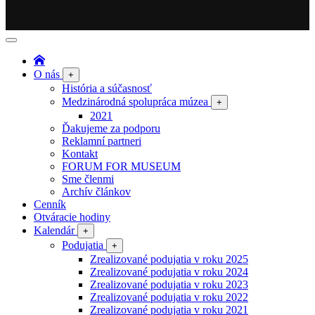
O nás
+
História a súčasnosť
Medzinárodná spolupráca múzea
+
2021
Ďakujeme za podporu
Reklamní partneri
Kontakt
FORUM FOR MUSEUM
Sme členmi
Archív článkov
Cenník
Otváracie hodiny
Kalendár
+
Podujatia
+
Zrealizované podujatia v roku 2025
Zrealizované podujatia v roku 2024
Zrealizované podujatia v roku 2023
Zrealizované podujatia v roku 2022
Zrealizované podujatia v roku 2021