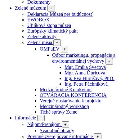
Dokumenty
Zelené múzeum
+
Deklarácia Múzeá pre budúcnosť
EWOBOX
Uhlíková stopa múzea
Európsky klimatický pakt
Zelené aktivity
Zelená misia
+
OMPaEV
+
Odbor marketingu, propagácie a
environmentálnej výchovy
+
Mgr. Emília Švecová
Mgr. Anna Ďuricová
Ing. Eva Hurtišová, PhD.
Ing. Petra Páchniková
Medzinárodné Kolokvium
OTVÁRACIA KONFERENCIA
Verejné obstarávanie k projektu
Medzinárodný workshop
Tiché správy Zeme
Informácie
+
Nájom/Prenájom
+
Svadobné obrady
Povinné zverejňované informácie
+