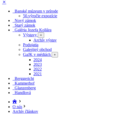
Banské múzeum v prírode
50.výročie expozície
Nový zámok
Starý zámok
Galéria Jozefa Kollára
Výstavy
+
Archív výstav
Podujatia
Galerijný obchod
GaJK v médiách
+
2024
2023
2022
2021
Berggericht
Kammerhof
Glanzenberg
Handlová
O nás
Archív článkov