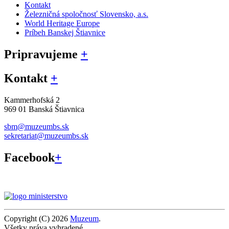
Kontakt
Železničná spoločnosť Slovensko, a.s.
World Heritage Europe
Príbeh Banskej Štiavnice
Pripravujeme
+
Kontakt
+
Kammerhofská 2
969 01 Banská Štiavnica
sbm@muzeumbs.sk
sekretariat@muzeumbs.sk
Facebook
+
Copyright (C) 2026
Muzeum
.
Všetky práva vyhradené.