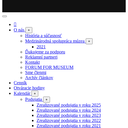
O nás
+
História a súčasnosť
Medzinárodná spolupráca múzea
+
2021
Ďakujeme za podporu
Reklamní partneri
Kontakt
FORUM FOR MUSEUM
Sme členmi
Archív článkov
Cenník
Otváracie hodiny
Kalendár
+
Podujatia
+
Zrealizované podujatia v roku 2025
Zrealizované podujatia v roku 2024
Zrealizované podujatia v roku 2023
Zrealizované podujatia v roku 2022
Zrealizované podujatia v roku 2021