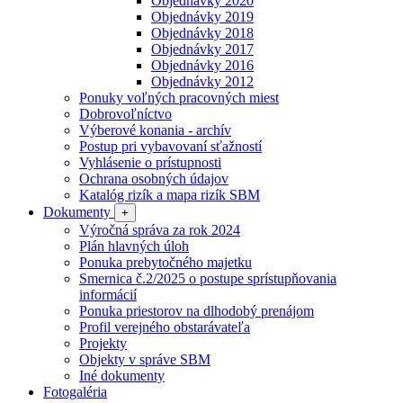
Objednávky 2020
Objednávky 2019
Objednávky 2018
Objednávky 2017
Objednávky 2016
Objednávky 2012
Ponuky voľných pracovných miest
Dobrovoľníctvo
Výberové konania - archív
Postup pri vybavovaní sťažností
Vyhlásenie o prístupnosti
Ochrana osobných údajov
Katalóg rizík a mapa rizík SBM
Dokumenty
+
Výročná správa za rok 2024
Plán hlavných úloh
Ponuka prebytočného majetku
Smernica č.2/2025 o postupe sprístupňovania
informácií
Ponuka priestorov na dlhodobý prenájom
Profil verejného obstarávateľa
Projekty
Objekty v správe SBM
Iné dokumenty
Fotogaléria