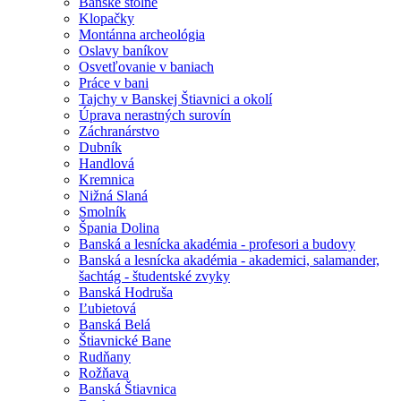
Banské štôlne
Klopačky
Montánna archeológia
Oslavy baníkov
Osvetľovanie v baniach
Práce v bani
Tajchy v Banskej Štiavnici a okolí
Úprava nerastných surovín
Záchranárstvo
Dubník
Handlová
Kremnica
Nižná Slaná
Smolník
Špania Dolina
Banská a lesnícka akadémia - profesori a budovy
Banská a lesnícka akadémia - akademici, salamander,
šachtág - študentské zvyky
Banská Hodruša
Ľubietová
Banská Belá
Štiavnické Bane
Rudňany
Rožňava
Banská Štiavnica