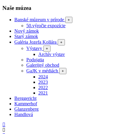
Naše múzea
Banské múzeum v prírode
+
50.výročie expozície
Nový zámok
Starý zámok
Galéria Jozefa Kollára
+
Výstavy
+
Archív výstav
Podujatia
Galerijný obchod
GaJK v médiách
+
2024
2023
2022
2021
Berggericht
Kammerhof
Glanzenberg
Handlová