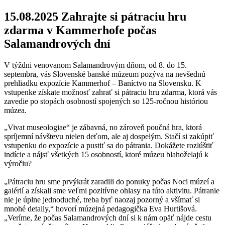
15.08.2025
Zahrajte si pátraciu hru
zdarma v Kammerhofe počas
Salamandrových dní
V týždni venovanom Salamandrovým dňom, od 8. do 15.
septembra, vás Slovenské banské múzeum pozýva na nevšednú
prehliadku expozície Kammerhof – Baníctvo na Slovensku. K
vstupenke získate možnosť zahrať si pátraciu hru zdarma, ktorá vás
zavedie po stopách osobností spojených so 125-ročnou históriou
múzea.
„Vivat museologiae“ je zábavná, no zároveň poučná hra, ktorá
spríjemní návštevu nielen deťom, ale aj dospelým. Stačí si zakúpiť
vstupenku do expozície a pustiť sa do pátrania. Dokážete rozlúštiť
indície a nájsť všetkých 15 osobností, ktoré múzeu blahoželajú k
výročiu?
„Pátraciu hru sme prvýkrát zaradili do ponuky počas Noci múzeí a
galérií a získali sme veľmi pozitívne ohlasy na túto aktivitu. Pátranie
nie je úplne jednoduché, treba byť naozaj pozorný a všímať si
mnohé detaily,“ hovorí múzejná pedagogička Eva Hurtišová.
„Veríme, že počas Salamandrových dní si k nám opäť nájde cestu