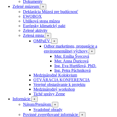
Dokumenty
Zelené múzeum
+
Deklarácia Múzeá pre budúcnosť
EWOBOX
Uhlíková stopa múzea
Európsky klimatický pakt
Zelené aktivity
Zelená misia
+
OMPaEV
+
Odbor marketingu, propagácie a
environmentálnej výchovy
+
Mgr. Emília Švecová
Mgr. Anna Ďuricová
Ing. Eva Hurtišová, PhD.
Ing. Petra Páchniková
Medzinárodné Kolokvium
OTVÁRACIA KONFERENCIA
Verejné obstarávanie k projektu
Medzinárodný workshop
Tiché správy Zeme
Informácie
+
Nájom/Prenájom
+
Svadobné obrady
Povinné zverejňované informácie
+