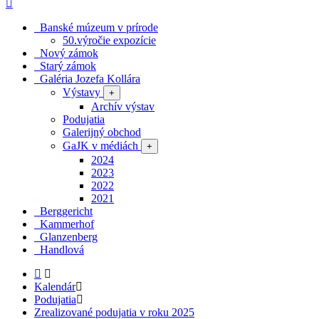
Banské múzeum v prírode
50.výročie expozície
Nový zámok
Starý zámok
Galéria Jozefa Kollára
Výstavy
+
Archív výstav
Podujatia
Galerijný obchod
GaJK v médiách
+
2024
2023
2022
2021
Berggericht
Kammerhof
Glanzenberg
Handlová
Kalendár
Podujatia
Zrealizované podujatia v roku 2025