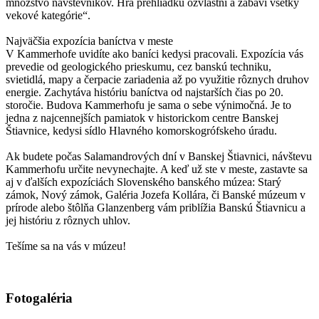
množstvo návštevníkov. Hra prehliadku ozvláštni a zabaví všetky
vekové kategórie“.
Najväčšia expozícia baníctva v meste
V Kammerhofe uvidíte ako baníci kedysi pracovali. Expozícia vás
prevedie od geologického prieskumu, cez banskú techniku,
svietidlá, mapy a čerpacie zariadenia až po využitie rôznych druhov
energie. Zachytáva históriu baníctva od najstarších čias po 20.
storočie. Budova Kammerhofu je sama o sebe výnimočná. Je to
jedna z najcennejších pamiatok v historickom centre Banskej
Štiavnice, kedysi sídlo Hlavného komorskogrófskeho úradu.
Ak budete počas Salamandrových dní v Banskej Štiavnici, návštevu
Kammerhofu určite nevynechajte. A keď už ste v meste, zastavte sa
aj v ďalších expozíciách Slovenského banského múzea: Starý
zámok, Nový zámok, Galéria Jozefa Kollára, či Banské múzeum v
prírode alebo štôlňa Glanzenberg vám priblížia Banskú Štiavnicu a
jej históriu z rôznych uhlov.
Tešíme sa na vás v múzeu!
Fotogaléria