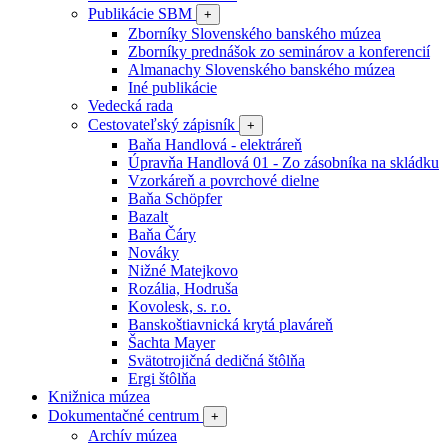
Publikácie SBM
+
Zborníky Slovenského banského múzea
Zborníky prednášok zo seminárov a konferencií
Almanachy Slovenského banského múzea
Iné publikácie
Vedecká rada
Cestovateľský zápisník
+
Baňa Handlová - elektráreň
Úpravňa Handlová 01 - Zo zásobníka na skládku
Vzorkáreň a povrchové dielne
Baňa Schöpfer
Bazalt
Baňa Čáry
Nováky
Nižné Matejkovo
Rozália, Hodruša
Kovolesk, s. r.o.
Banskoštiavnická krytá plaváreň
Šachta Mayer
Svätotrojičná dedičná štôlňa
Ergi štôlňa
Knižnica múzea
Dokumentačné centrum
+
Archív múzea