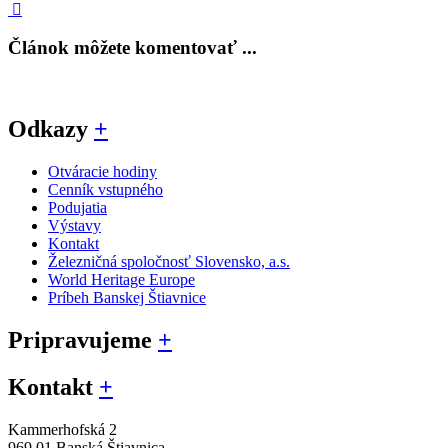
Článok môžete komentovať ...
Odkazy
+
Otváracie hodiny
Cenník vstupného
Podujatia
Výstavy
Kontakt
Železničná spoločnosť Slovensko, a.s.
World Heritage Europe
Príbeh Banskej Štiavnice
Pripravujeme
+
Kontakt
+
Kammerhofská 2
969 01 Banská Štiavnica