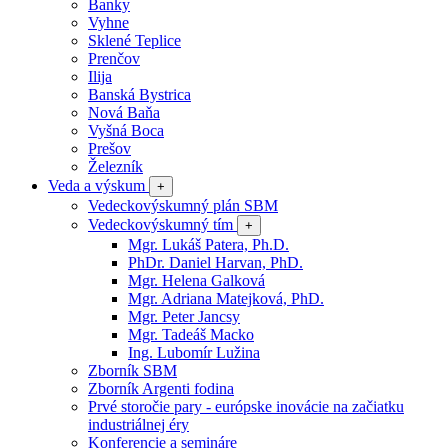
Banky
Vyhne
Sklené Teplice
Prenčov
Ilija
Banská Bystrica
Nová Baňa
Vyšná Boca
Prešov
Železník
Veda a výskum
+
Vedeckovýskumný plán SBM
Vedeckovýskumný tím
+
Mgr. Lukáš Patera, Ph.D.
PhDr. Daniel Harvan, PhD.
Mgr. Helena Galková
Mgr. Adriana Matejková, PhD.
Mgr. Peter Jancsy
Mgr. Tadeáš Macko
Ing. Lubomír Lužina
Zborník SBM
Zborník Argenti fodina
Prvé storočie pary - európske inovácie na začiatku
industriálnej éry
Konferencie a semináre