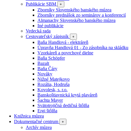
Publikácie SBM
+
Zborníky Slovenského banského múzea
Zborníky prednášok zo seminárov a konferencií
Almanachy Slovenského banského múzea
Iné publikácie
Vedecká rada
Cestovateľský zápisník
+
Baňa Handlová - elektráreň
Úpravňa Handlová 01 - Zo zásobníka na skládku
Vzorkáreň a povrchové dielne
Baňa Schöpfer
Bazalt
Baňa Čáry
Nováky
Nižné Matejkovo
Rozália, Hodruša
Kovolesk, s. r.o.
Banskoštiavnická krytá plaváreň
Šachta Mayer
Svätotrojičná dedičná štôlňa
Ergi štôlňa
Knižnica múzea
Dokumentačné centrum
+
Archív múzea