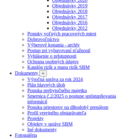
Objednávky 2020
Objednávky 2019
Objednávky 2018
Objednávky 2017
Objednávky 2016
Objednávky 2012
Ponuky voľných pracovných miest
Dobrovoľníctvo
Výberové konania - archív
Postup pri vybavovaní sťažností
Vyhlásenie o prístupnosti
Ochrana osobných údajov
Katalóg rizík a mapa rizík SBM
Dokumenty
+
Výročná správa za rok 2024
Plán hlavných úloh
Ponuka prebytočného majetku
Smernica č.2/2025 o postupe sprístupňovania
informácií
Ponuka priestorov na dlhodobý prenájom
Profil verejného obstarávateľa
Projekty
Objekty v správe SBM
Iné dokumenty
Fotogaléria