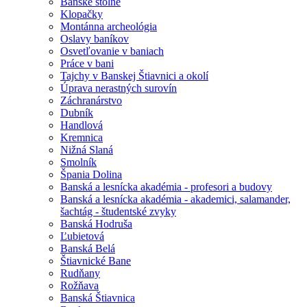
Banské štôlne
Klopačky
Montánna archeológia
Oslavy baníkov
Osvetľovanie v baniach
Práce v bani
Tajchy v Banskej Štiavnici a okolí
Úprava nerastných surovín
Záchranárstvo
Dubník
Handlová
Kremnica
Nižná Slaná
Smolník
Špania Dolina
Banská a lesnícka akadémia - profesori a budovy
Banská a lesnícka akadémia - akademici, salamander,
šachtág - študentské zvyky
Banská Hodruša
Ľubietová
Banská Belá
Štiavnické Bane
Rudňany
Rožňava
Banská Štiavnica