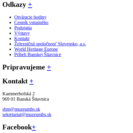
Odkazy
+
Otváracie hodiny
Cenník vstupného
Podujatia
Výstavy
Kontakt
Železničná spoločnosť Slovensko, a.s.
World Heritage Europe
Príbeh Banskej Štiavnice
Pripravujeme
+
Kontakt
+
Kammerhofská 2
969 01 Banská Štiavnica
sbm@muzeumbs.sk
sekretariat@muzeumbs.sk
Facebook
+