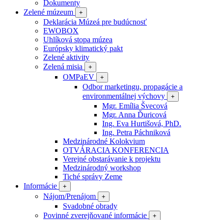
Dokumenty
Zelené múzeum
+
Deklarácia Múzeá pre budúcnosť
EWOBOX
Uhlíková stopa múzea
Európsky klimatický pakt
Zelené aktivity
Zelená misia
+
OMPaEV
+
Odbor marketingu, propagácie a
environmentálnej výchovy
+
Mgr. Emília Švecová
Mgr. Anna Ďuricová
Ing. Eva Hurtišová, PhD.
Ing. Petra Páchniková
Medzinárodné Kolokvium
OTVÁRACIA KONFERENCIA
Verejné obstarávanie k projektu
Medzinárodný workshop
Tiché správy Zeme
Informácie
+
Nájom/Prenájom
+
Svadobné obrady
Povinné zverejňované informácie
+