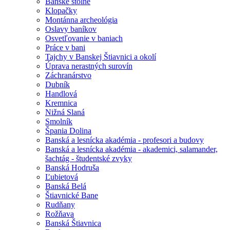
Banské štôlne
Klopačky
Montánna archeológia
Oslavy baníkov
Osvetľovanie v baniach
Práce v bani
Tajchy v Banskej Štiavnici a okolí
Úprava nerastných surovín
Záchranárstvo
Dubník
Handlová
Kremnica
Nižná Slaná
Smolník
Špania Dolina
Banská a lesnícka akadémia - profesori a budovy
Banská a lesnícka akadémia - akademici, salamander,
šachtág - študentské zvyky
Banská Hodruša
Ľubietová
Banská Belá
Štiavnické Bane
Rudňany
Rožňava
Banská Štiavnica