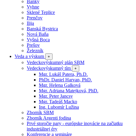
Banky
Vyhne
Sklené Teplice
Prenčov
Ilija
Banská Bystrica
Nová Baňa
Vyšná Boca
Prešov
Železník
Veda a výskum
+
Vedeckovýskumný plán SBM
Vedeckovýskumný tím
+
Mgr. Lukáš Patera, Ph.D.
PhDr. Daniel Harvan, PhD.
Mgr. Helena Galková
Mgr. Adriana Matejková, PhD.
Mgr. Peter Jancsy
Mgr. Tadeáš Macko
Ing. Lubomír Lužina
Zborník SBM
Zborník Argenti fodina
Prvé storočie pary - európske inovácie na začiatku
industriálnej éry
Konferencie a semináre