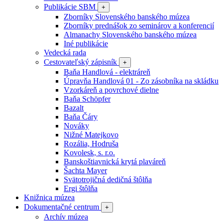
Publikácie SBM
+
Zborníky Slovenského banského múzea
Zborníky prednášok zo seminárov a konferencií
Almanachy Slovenského banského múzea
Iné publikácie
Vedecká rada
Cestovateľský zápisník
+
Baňa Handlová - elektráreň
Úpravňa Handlová 01 - Zo zásobníka na skládku
Vzorkáreň a povrchové dielne
Baňa Schöpfer
Bazalt
Baňa Čáry
Nováky
Nižné Matejkovo
Rozália, Hodruša
Kovolesk, s. r.o.
Banskoštiavnická krytá plaváreň
Šachta Mayer
Svätotrojičná dedičná štôlňa
Ergi štôlňa
Knižnica múzea
Dokumentačné centrum
+
Archív múzea