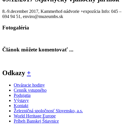
8.-9.december 2017, Kammerhof-nádvorie +expozícia Info: 045 –
694 94 51, enviro@muzeumbs.sk
Fotogaléria
Článok môžete komentovať ...
Odkazy
+
Otváracie hodiny
Cenník vstupného
Podujatia
Výstavy
Kontakt
Železničná spoločnosť Slovensko, a.s.
World Heritage Europe
Príbeh Banskej Štiavnice