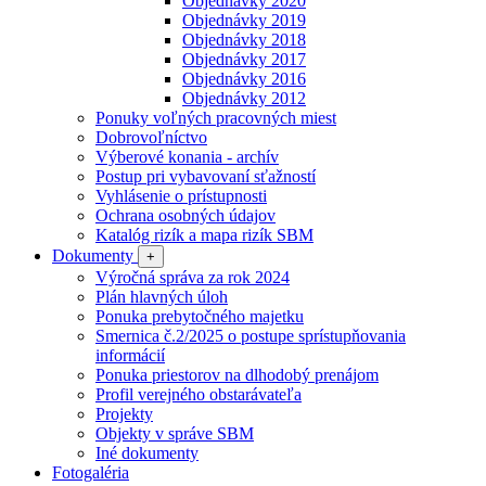
Objednávky 2020
Objednávky 2019
Objednávky 2018
Objednávky 2017
Objednávky 2016
Objednávky 2012
Ponuky voľných pracovných miest
Dobrovoľníctvo
Výberové konania - archív
Postup pri vybavovaní sťažností
Vyhlásenie o prístupnosti
Ochrana osobných údajov
Katalóg rizík a mapa rizík SBM
Dokumenty
+
Výročná správa za rok 2024
Plán hlavných úloh
Ponuka prebytočného majetku
Smernica č.2/2025 o postupe sprístupňovania
informácií
Ponuka priestorov na dlhodobý prenájom
Profil verejného obstarávateľa
Projekty
Objekty v správe SBM
Iné dokumenty
Fotogaléria