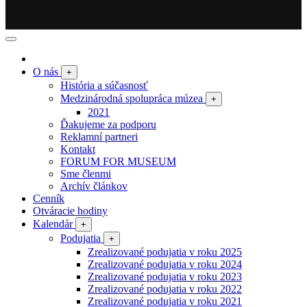
O nás
+
História a súčasnosť
Medzinárodná spolupráca múzea
+
2021
Ďakujeme za podporu
Reklamní partneri
Kontakt
FORUM FOR MUSEUM
Sme členmi
Archív článkov
Cenník
Otváracie hodiny
Kalendár
+
Podujatia
+
Zrealizované podujatia v roku 2025
Zrealizované podujatia v roku 2024
Zrealizované podujatia v roku 2023
Zrealizované podujatia v roku 2022
Zrealizované podujatia v roku 2021