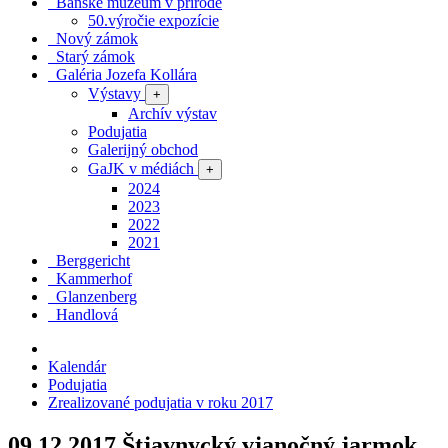
Banské múzeum v prírode
50.výročie expozície
Nový zámok
Starý zámok
Galéria Jozefa Kollára
Výstavy
+
Archív výstav
Podujatia
Galerijný obchod
GaJK v médiách
+
2024
2023
2022
2021
Berggericht
Kammerhof
Glanzenberg
Handlová
Kalendár
Podujatia
Zrealizované podujatia v roku 2017
09.12.2017
Štjavnycký vjanočný jarmok