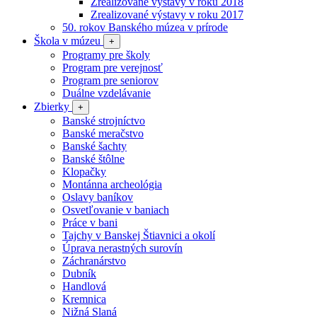
Zrealizované výstavy v roku 2018
Zrealizované výstavy v roku 2017
50. rokov Banského múzea v prírode
Škola v múzeu
+
Programy pre školy
Program pre verejnosť
Program pre seniorov
Duálne vzdelávanie
Zbierky
+
Banské strojníctvo
Banské meračstvo
Banské šachty
Banské štôlne
Klopačky
Montánna archeológia
Oslavy baníkov
Osvetľovanie v baniach
Práce v bani
Tajchy v Banskej Štiavnici a okolí
Úprava nerastných surovín
Záchranárstvo
Dubník
Handlová
Kremnica
Nižná Slaná