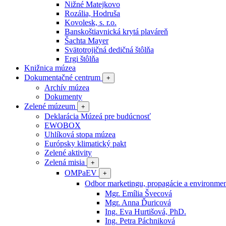
Nižné Matejkovo
Rozália, Hodruša
Kovolesk, s. r.o.
Banskoštiavnická krytá plaváreň
Šachta Mayer
Svätotrojičná dedičná štôlňa
Ergi štôlňa
Knižnica múzea
Dokumentačné centrum
+
Archív múzea
Dokumenty
Zelené múzeum
+
Deklarácia Múzeá pre budúcnosť
EWOBOX
Uhlíková stopa múzea
Európsky klimatický pakt
Zelené aktivity
Zelená misia
+
OMPaEV
+
Odbor marketingu, propagácie a environme
Mgr. Emília Švecová
Mgr. Anna Ďuricová
Ing. Eva Hurtišová, PhD.
Ing. Petra Páchniková