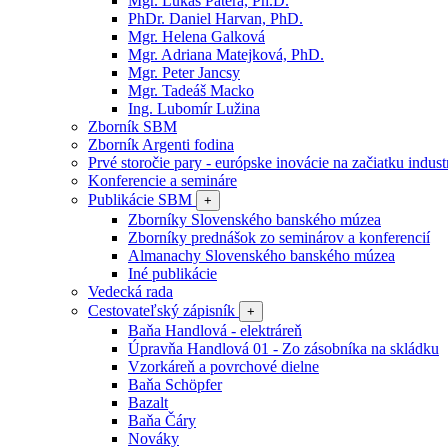
Mgr. Lukáš Patera, Ph.D.
PhDr. Daniel Harvan, PhD.
Mgr. Helena Galková
Mgr. Adriana Matejková, PhD.
Mgr. Peter Jancsy
Mgr. Tadeáš Macko
Ing. Lubomír Lužina
Zborník SBM
Zborník Argenti fodina
Prvé storočie pary - európske inovácie na začiatku industr
Konferencie a semináre
Publikácie SBM
+
Zborníky Slovenského banského múzea
Zborníky prednášok zo seminárov a konferencií
Almanachy Slovenského banského múzea
Iné publikácie
Vedecká rada
Cestovateľský zápisník
+
Baňa Handlová - elektráreň
Úpravňa Handlová 01 - Zo zásobníka na skládku
Vzorkáreň a povrchové dielne
Baňa Schöpfer
Bazalt
Baňa Čáry
Nováky