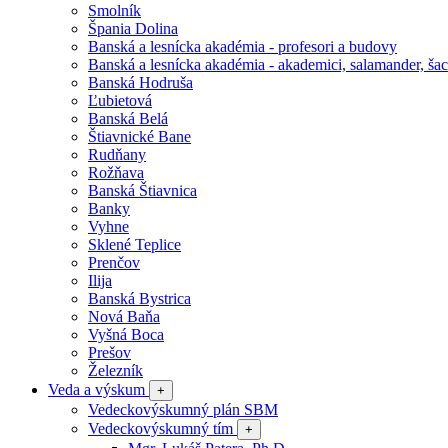
Smolník
Špania Dolina
Banská a lesnícka akadémia - profesori a budovy
Banská a lesnícka akadémia - akademici, salamander, šac
Banská Hodruša
Ľubietová
Banská Belá
Štiavnické Bane
Rudňany
Rožňava
Banská Štiavnica
Banky
Vyhne
Sklené Teplice
Prenčov
Ilija
Banská Bystrica
Nová Baňa
Vyšná Boca
Prešov
Železník
Veda a výskum
+
Vedeckovýskumný plán SBM
Vedeckovýskumný tím
+