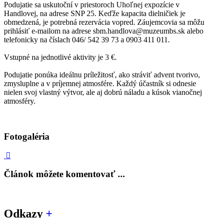
Podujatie sa uskutoční v priestoroch Uhoľnej expozície v
Handlovej, na adrese SNP 25. Keďže kapacita dielničiek je
obmedzená, je potrebná rezervácia vopred. Záujemcovia sa môžu
prihlásiť e-mailom na adrese sbm.handlova@muzeumbs.sk alebo
telefonicky na číslach 046/ 542 39 73 a 0903 411 011.
Vstupné na jednotlivé aktivity je 3 €.
Podujatie ponúka ideálnu príležitosť, ako stráviť advent tvorivo,
zmysluplne a v príjemnej atmosfére. Každý účastník si odnesie
nielen svoj vlastný výtvor, ale aj dobrú náladu a kúsok vianočnej
atmosféry.
Fotogaléria
Článok môžete komentovať ...
Odkazy
+