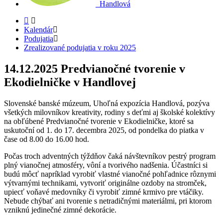
Handlová
Kalendár
Podujatia
Zrealizované podujatia v roku 2025
14.12.2025
Predvianočné tvorenie v
Ekodielničke v Handlovej
Slovenské banské múzeum, Uhoľná expozícia Handlová, pozýva
všetkých milovníkov kreativity, rodiny s deťmi aj školské kolektívy
na obľúbené Predvianočné tvorenie v Ekodielničke, ktoré sa
uskutoční od 1. do 17. decembra 2025, od pondelka do piatka v
čase od 8.00 do 16.00 hod.
Počas troch adventných týždňov čaká návštevníkov pestrý program
plný vianočnej atmosféry, vôní a tvorivého nadšenia. Účastníci si
budú môcť napríklad vyrobiť vlastné vianočné pohľadnice rôznymi
výtvarnými technikami, vytvoriť originálne ozdoby na stromček,
upiecť voňavé medovníky či vyrobiť zimné krmivo pre vtáčiky.
Nebude chýbať ani tvorenie s netradičnými materiálmi, pri ktorom
vzniknú jedinečné zimné dekorácie.