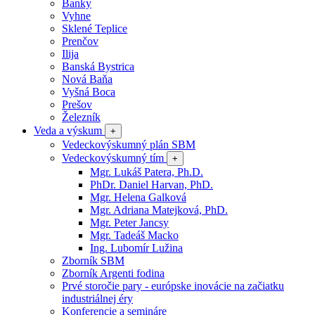
Banky
Vyhne
Sklené Teplice
Prenčov
Ilija
Banská Bystrica
Nová Baňa
Vyšná Boca
Prešov
Železník
Veda a výskum
+
Vedeckovýskumný plán SBM
Vedeckovýskumný tím
+
Mgr. Lukáš Patera, Ph.D.
PhDr. Daniel Harvan, PhD.
Mgr. Helena Galková
Mgr. Adriana Matejková, PhD.
Mgr. Peter Jancsy
Mgr. Tadeáš Macko
Ing. Lubomír Lužina
Zborník SBM
Zborník Argenti fodina
Prvé storočie pary - európske inovácie na začiatku
industriálnej éry
Konferencie a semináre