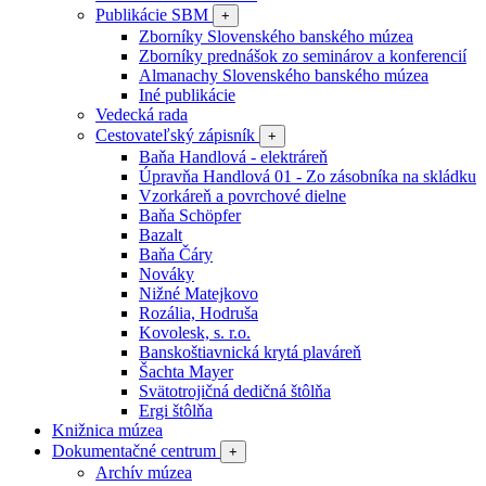
Publikácie SBM
+
Zborníky Slovenského banského múzea
Zborníky prednášok zo seminárov a konferencií
Almanachy Slovenského banského múzea
Iné publikácie
Vedecká rada
Cestovateľský zápisník
+
Baňa Handlová - elektráreň
Úpravňa Handlová 01 - Zo zásobníka na skládku
Vzorkáreň a povrchové dielne
Baňa Schöpfer
Bazalt
Baňa Čáry
Nováky
Nižné Matejkovo
Rozália, Hodruša
Kovolesk, s. r.o.
Banskoštiavnická krytá plaváreň
Šachta Mayer
Svätotrojičná dedičná štôlňa
Ergi štôlňa
Knižnica múzea
Dokumentačné centrum
+
Archív múzea