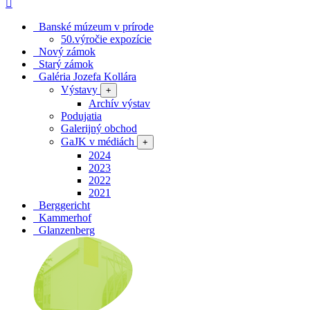
Banské múzeum v prírode
50.výročie expozície
Nový zámok
Starý zámok
Galéria Jozefa Kollára
Výstavy
+
Archív výstav
Podujatia
Galerijný obchod
GaJK v médiách
+
2024
2023
2022
2021
Berggericht
Kammerhof
Glanzenberg