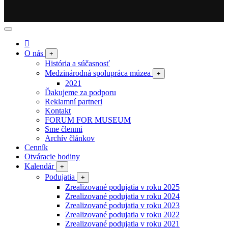
O nás
+
História a súčasnosť
Medzinárodná spolupráca múzea
+
2021
Ďakujeme za podporu
Reklamní partneri
Kontakt
FORUM FOR MUSEUM
Sme členmi
Archív článkov
Cenník
Otváracie hodiny
Kalendár
+
Podujatia
+
Zrealizované podujatia v roku 2025
Zrealizované podujatia v roku 2024
Zrealizované podujatia v roku 2023
Zrealizované podujatia v roku 2022
Zrealizované podujatia v roku 2021