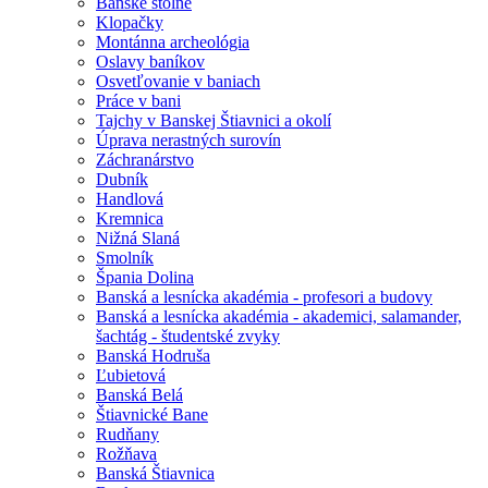
Banské štôlne
Klopačky
Montánna archeológia
Oslavy baníkov
Osvetľovanie v baniach
Práce v bani
Tajchy v Banskej Štiavnici a okolí
Úprava nerastných surovín
Záchranárstvo
Dubník
Handlová
Kremnica
Nižná Slaná
Smolník
Špania Dolina
Banská a lesnícka akadémia - profesori a budovy
Banská a lesnícka akadémia - akademici, salamander,
šachtág - študentské zvyky
Banská Hodruša
Ľubietová
Banská Belá
Štiavnické Bane
Rudňany
Rožňava
Banská Štiavnica