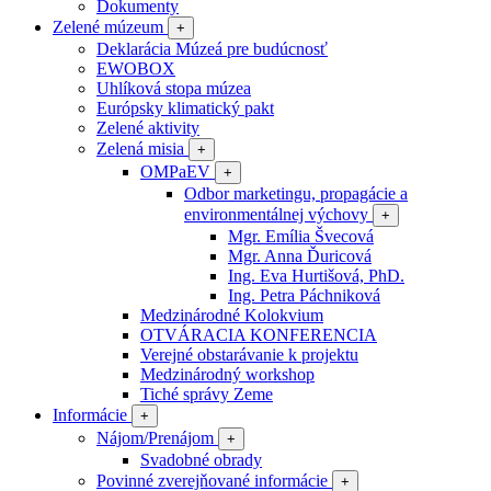
Dokumenty
Zelené múzeum
+
Deklarácia Múzeá pre budúcnosť
EWOBOX
Uhlíková stopa múzea
Európsky klimatický pakt
Zelené aktivity
Zelená misia
+
OMPaEV
+
Odbor marketingu, propagácie a
environmentálnej výchovy
+
Mgr. Emília Švecová
Mgr. Anna Ďuricová
Ing. Eva Hurtišová, PhD.
Ing. Petra Páchniková
Medzinárodné Kolokvium
OTVÁRACIA KONFERENCIA
Verejné obstarávanie k projektu
Medzinárodný workshop
Tiché správy Zeme
Informácie
+
Nájom/Prenájom
+
Svadobné obrady
Povinné zverejňované informácie
+