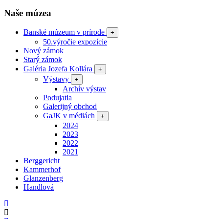
Naše múzea
Banské múzeum v prírode
+
50.výročie expozície
Nový zámok
Starý zámok
Galéria Jozefa Kollára
+
Výstavy
+
Archív výstav
Podujatia
Galerijný obchod
GaJK v médiách
+
2024
2023
2022
2021
Berggericht
Kammerhof
Glanzenberg
Handlová