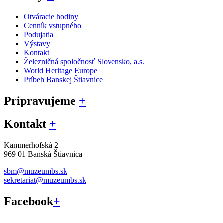
Otváracie hodiny
Cenník vstupného
Podujatia
Výstavy
Kontakt
Železničná spoločnosť Slovensko, a.s.
World Heritage Europe
Príbeh Banskej Štiavnice
Pripravujeme
+
Kontakt
+
Kammerhofská 2
969 01 Banská Štiavnica
sbm@muzeumbs.sk
sekretariat@muzeumbs.sk
Facebook
+