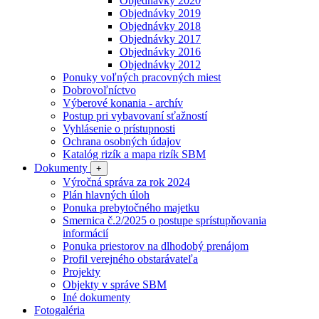
Objednávky 2020
Objednávky 2019
Objednávky 2018
Objednávky 2017
Objednávky 2016
Objednávky 2012
Ponuky voľných pracovných miest
Dobrovoľníctvo
Výberové konania - archív
Postup pri vybavovaní sťažností
Vyhlásenie o prístupnosti
Ochrana osobných údajov
Katalóg rizík a mapa rizík SBM
Dokumenty
+
Výročná správa za rok 2024
Plán hlavných úloh
Ponuka prebytočného majetku
Smernica č.2/2025 o postupe sprístupňovania
informácií
Ponuka priestorov na dlhodobý prenájom
Profil verejného obstarávateľa
Projekty
Objekty v správe SBM
Iné dokumenty
Fotogaléria