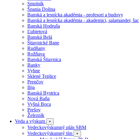
Smolník
Špania Dolina
Banská a lesnícka akadémia - profesori a budovy
Banská a lesnícka akadémia - akademici, salamander, šac
Banská Hodruša
Ľubietová
Banská Belá
Štiavnické Bane
Rudňany
Rožňava
Banská Štiavnica
Banky
Vyhne
Sklené Teplice
Prenčov
Ilija
Banská Bystrica
Nová Baňa
Vyšná Boca
Prešov
Železník
Veda a výskum
+
Vedeckovýskumný plán SBM
Vedeckovýskumný tím
+