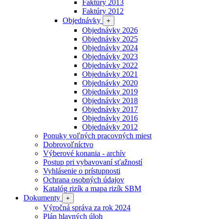
Faktúry 2013
Faktúry 2012
Objednávky
+
Objednávky 2026
Objednávky 2025
Objednávky 2024
Objednávky 2023
Objednávky 2022
Objednávky 2021
Objednávky 2020
Objednávky 2019
Objednávky 2018
Objednávky 2017
Objednávky 2016
Objednávky 2012
Ponuky voľných pracovných miest
Dobrovoľníctvo
Výberové konania - archív
Postup pri vybavovaní sťažností
Vyhlásenie o prístupnosti
Ochrana osobných údajov
Katalóg rizík a mapa rizík SBM
Dokumenty
+
Výročná správa za rok 2024
Plán hlavných úloh