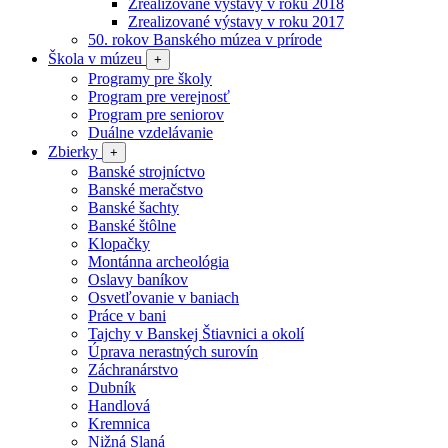
Zrealizované výstavy v roku 2018
Zrealizované výstavy v roku 2017
50. rokov Banského múzea v prírode
Škola v múzeu
+
Programy pre školy
Program pre verejnosť
Program pre seniorov
Duálne vzdelávanie
Zbierky
+
Banské strojníctvo
Banské meračstvo
Banské šachty
Banské štôlne
Klopačky
Montánna archeológia
Oslavy baníkov
Osvetľovanie v baniach
Práce v bani
Tajchy v Banskej Štiavnici a okolí
Úprava nerastných surovín
Záchranárstvo
Dubník
Handlová
Kremnica
Nižná Slaná