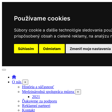
Používame cookies
Súbory cookie a ďalšie technológie sledovania pou
prispôsobený obsah a cielené reklamy, na analýzu n
Súhlasím
Odmietam
Zmeniť moje nastavenia
O nás
+
História a súčasnosť
Medzinárodná spolupráca múzea
+
2021
Ďakujeme za podporu
Reklamní partneri
Kontakt