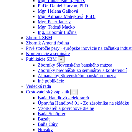
Mgr. Lukáš Patera, Ph.D.
PhDr. Daniel Harvan, PhD.
Mgr. Helena Galková
Mgr. Adriana Matejková, PhD.
Mgr. Peter Jancsy
Mgr. Tadeáš Macko
Ing. Lubomír Lužina
Zborník SBM
Zborník Argenti fodina
Prvé storočie pary - európske inovácie na začiatku industr
Konferencie a semináre
Publikácie SBM
+
Zborníky Slovenského banského múzea
Zborníky prednášok zo seminárov a konferencií
Almanachy Slovenského banského múzea
Iné publikácie
Vedecká rada
Cestovateľský zápisník
+
Baňa Handlová - elektráreň
Úpravňa Handlová 01 - Zo zásobníka na skládku
Vzorkáreň a povrchové dielne
Baňa Schöpfer
Bazalt
Baňa Čáry
Nováky