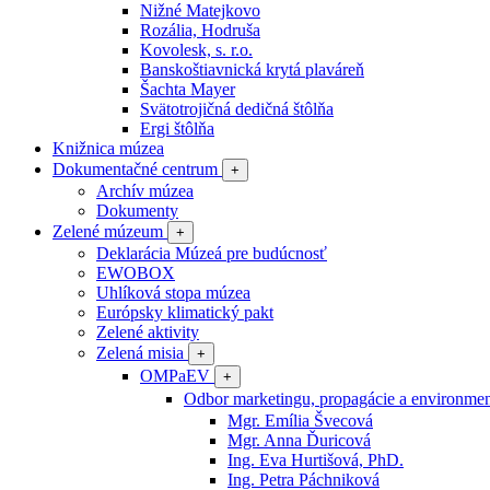
Nižné Matejkovo
Rozália, Hodruša
Kovolesk, s. r.o.
Banskoštiavnická krytá plaváreň
Šachta Mayer
Svätotrojičná dedičná štôlňa
Ergi štôlňa
Knižnica múzea
Dokumentačné centrum
+
Archív múzea
Dokumenty
Zelené múzeum
+
Deklarácia Múzeá pre budúcnosť
EWOBOX
Uhlíková stopa múzea
Európsky klimatický pakt
Zelené aktivity
Zelená misia
+
OMPaEV
+
Odbor marketingu, propagácie a environme
Mgr. Emília Švecová
Mgr. Anna Ďuricová
Ing. Eva Hurtišová, PhD.
Ing. Petra Páchniková