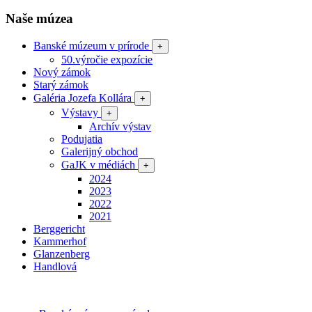
Naše múzea
Banské múzeum v prírode
+
50.výročie expozície
Nový zámok
Starý zámok
Galéria Jozefa Kollára
+
Výstavy
+
Archív výstav
Podujatia
Galerijný obchod
GaJK v médiách
+
2024
2023
2022
2021
Berggericht
Kammerhof
Glanzenberg
Handlová