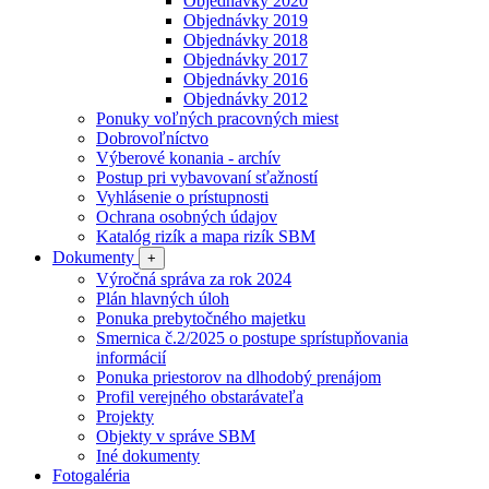
Objednávky 2020
Objednávky 2019
Objednávky 2018
Objednávky 2017
Objednávky 2016
Objednávky 2012
Ponuky voľných pracovných miest
Dobrovoľníctvo
Výberové konania - archív
Postup pri vybavovaní sťažností
Vyhlásenie o prístupnosti
Ochrana osobných údajov
Katalóg rizík a mapa rizík SBM
Dokumenty
+
Výročná správa za rok 2024
Plán hlavných úloh
Ponuka prebytočného majetku
Smernica č.2/2025 o postupe sprístupňovania
informácií
Ponuka priestorov na dlhodobý prenájom
Profil verejného obstarávateľa
Projekty
Objekty v správe SBM
Iné dokumenty
Fotogaléria