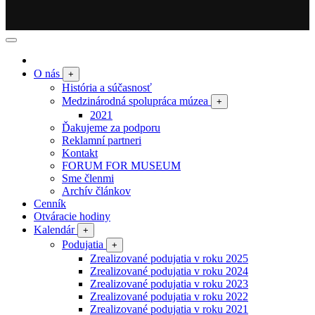
O nás
+
História a súčasnosť
Medzinárodná spolupráca múzea
+
2021
Ďakujeme za podporu
Reklamní partneri
Kontakt
FORUM FOR MUSEUM
Sme členmi
Archív článkov
Cenník
Otváracie hodiny
Kalendár
+
Podujatia
+
Zrealizované podujatia v roku 2025
Zrealizované podujatia v roku 2024
Zrealizované podujatia v roku 2023
Zrealizované podujatia v roku 2022
Zrealizované podujatia v roku 2021