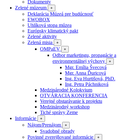
Dokumenty
Zelené múzeum
+
Deklarácia Múzeá pre budúcnosť
EWOBOX
Uhlíková stopa múzea
Európsky klimatický pakt
Zelené aktivity
Zelená misia
+
OMPaEV
+
Odbor marketingu, propagácie a
environmentálnej výchovy
+
Mgr. Emília Švecová
Mgr. Anna Ďuricová
Ing. Eva Hurtišová, PhD.
Ing. Petra Páchniková
Medzinárodné Kolokvium
OTVÁRACIA KONFERENCIA
Verejné obstarávanie k projektu
Medzinárodný workshop
Tiché správy Zeme
Informácie
+
Nájom/Prenájom
+
Svadobné obrady
Povinné zverejňované informácie
+