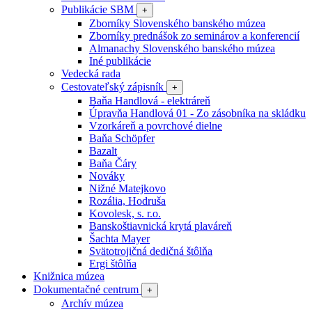
Publikácie SBM
+
Zborníky Slovenského banského múzea
Zborníky prednášok zo seminárov a konferencií
Almanachy Slovenského banského múzea
Iné publikácie
Vedecká rada
Cestovateľský zápisník
+
Baňa Handlová - elektráreň
Úpravňa Handlová 01 - Zo zásobníka na skládku
Vzorkáreň a povrchové dielne
Baňa Schöpfer
Bazalt
Baňa Čáry
Nováky
Nižné Matejkovo
Rozália, Hodruša
Kovolesk, s. r.o.
Banskoštiavnická krytá plaváreň
Šachta Mayer
Svätotrojičná dedičná štôlňa
Ergi štôlňa
Knižnica múzea
Dokumentačné centrum
+
Archív múzea