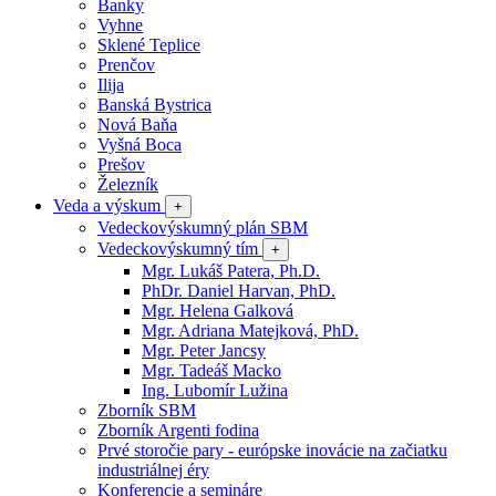
Banky
Vyhne
Sklené Teplice
Prenčov
Ilija
Banská Bystrica
Nová Baňa
Vyšná Boca
Prešov
Železník
Veda a výskum
+
Vedeckovýskumný plán SBM
Vedeckovýskumný tím
+
Mgr. Lukáš Patera, Ph.D.
PhDr. Daniel Harvan, PhD.
Mgr. Helena Galková
Mgr. Adriana Matejková, PhD.
Mgr. Peter Jancsy
Mgr. Tadeáš Macko
Ing. Lubomír Lužina
Zborník SBM
Zborník Argenti fodina
Prvé storočie pary - európske inovácie na začiatku
industriálnej éry
Konferencie a semináre