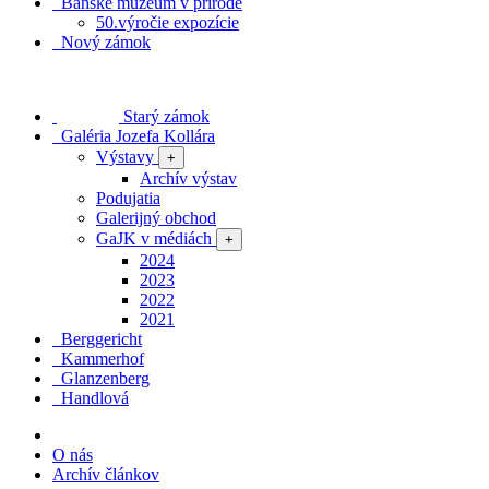
Banské múzeum v prírode
50.výročie expozície
Nový zámok
Starý zámok
Galéria Jozefa Kollára
Výstavy
+
Archív výstav
Podujatia
Galerijný obchod
GaJK v médiách
+
2024
2023
2022
2021
Berggericht
Kammerhof
Glanzenberg
Handlová
O nás
Archív článkov