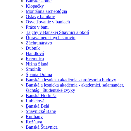
Banské štôlne
Klopačky
Montánna archeológia
Oslavy baníkov
Osvetľovanie v baniach
Práce v bani
Tajchy v Banskej Štiavnici a okolí
Úprava nerastných surovín
Záchranárstvo
Dubník
Handlová
Kremnica
Nižná Slaná
Smolník
Špania Dolina
Banská a lesnícka akadémia - profesori a budovy
Banská a lesnícka akadémia - akademici, salamander,
šachtág - študentské zvyky
Banská Hodruša
Ľubietová
Banská Belá
Štiavnické Bane
Rudňany
Rožňava
Banská Štiavnica