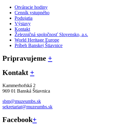
Otváracie hodiny
Cenník vstupného
Podujatia
Výstavy
Kontakt
Železničná spoločnosť Slovensko, a.s.
World Heritage Europe
Príbeh Banskej Štiavnice
Pripravujeme
+
Kontakt
+
Kammerhofská 2
969 01 Banská Štiavnica
sbm@muzeumbs.sk
sekretariat@muzeumbs.sk
Facebook
+