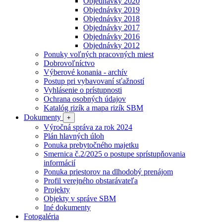
Objednávky 2020
Objednávky 2019
Objednávky 2018
Objednávky 2017
Objednávky 2016
Objednávky 2012
Ponuky voľných pracovných miest
Dobrovoľníctvo
Výberové konania - archív
Postup pri vybavovaní sťažností
Vyhlásenie o prístupnosti
Ochrana osobných údajov
Katalóg rizík a mapa rizík SBM
Dokumenty
+
Výročná správa za rok 2024
Plán hlavných úloh
Ponuka prebytočného majetku
Smernica č.2/2025 o postupe sprístupňovania
informácií
Ponuka priestorov na dlhodobý prenájom
Profil verejného obstarávateľa
Projekty
Objekty v správe SBM
Iné dokumenty
Fotogaléria