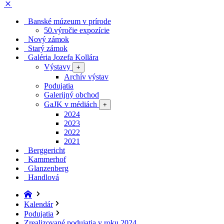
Banské múzeum v prírode
50.výročie expozície
Nový zámok
Starý zámok
Galéria Jozefa Kollára
Výstavy
+
Archív výstav
Podujatia
Galerijný obchod
GaJK v médiách
+
2024
2023
2022
2021
Berggericht
Kammerhof
Glanzenberg
Handlová
Kalendár
Podujatia
Zrealizované podujatia v roku 2024