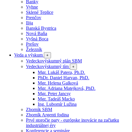
Banky
Vyhne
Sklené Teplice
Prenčov
Ilija
Banská Bystrica
Nová Baňa
Vyšná Boca
Prešov
Železník
Veda a výskum
+
Vedeckovýskumný plán SBM
Vedeckovýskumný tím
+
Mgr. Lukáš Patera, Ph.D.
PhDr. Daniel Harvan, PhD.
Mgr. Helena Galková
Mgr. Adriana Matejková, PhD.
Mgr. Peter Jancsy
Mgr. Tadeáš Macko
Ing. Lubomír Lužina
Zborník SBM
Zborník Argenti fodina
Prvé storočie pary - európske inovácie na začiatku
industriálnej éry
Konferencie a semináre