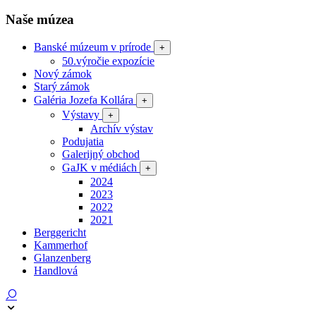
Naše múzea
Banské múzeum v prírode
+
50.výročie expozície
Nový zámok
Starý zámok
Galéria Jozefa Kollára
+
Výstavy
+
Archív výstav
Podujatia
Galerijný obchod
GaJK v médiách
+
2024
2023
2022
2021
Berggericht
Kammerhof
Glanzenberg
Handlová