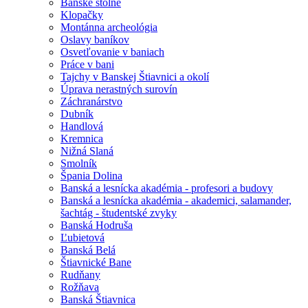
Banské štôlne
Klopačky
Montánna archeológia
Oslavy baníkov
Osvetľovanie v baniach
Práce v bani
Tajchy v Banskej Štiavnici a okolí
Úprava nerastných surovín
Záchranárstvo
Dubník
Handlová
Kremnica
Nižná Slaná
Smolník
Špania Dolina
Banská a lesnícka akadémia - profesori a budovy
Banská a lesnícka akadémia - akademici, salamander,
šachtág - študentské zvyky
Banská Hodruša
Ľubietová
Banská Belá
Štiavnické Bane
Rudňany
Rožňava
Banská Štiavnica