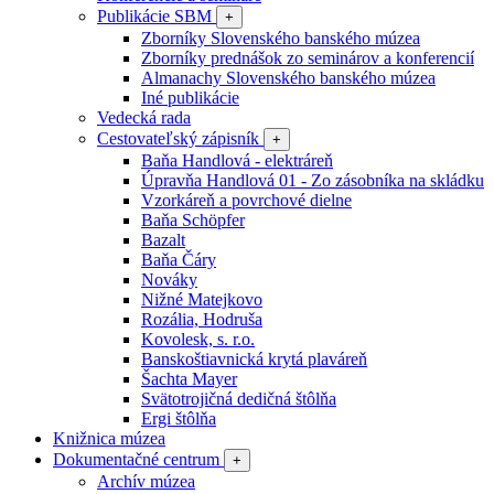
Publikácie SBM
+
Zborníky Slovenského banského múzea
Zborníky prednášok zo seminárov a konferencií
Almanachy Slovenského banského múzea
Iné publikácie
Vedecká rada
Cestovateľský zápisník
+
Baňa Handlová - elektráreň
Úpravňa Handlová 01 - Zo zásobníka na skládku
Vzorkáreň a povrchové dielne
Baňa Schöpfer
Bazalt
Baňa Čáry
Nováky
Nižné Matejkovo
Rozália, Hodruša
Kovolesk, s. r.o.
Banskoštiavnická krytá plaváreň
Šachta Mayer
Svätotrojičná dedičná štôlňa
Ergi štôlňa
Knižnica múzea
Dokumentačné centrum
+
Archív múzea