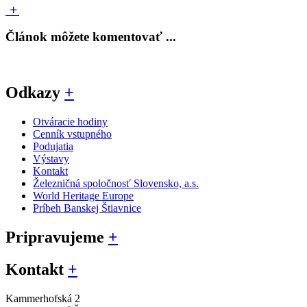
Článok môžete komentovať ...
Odkazy
+
Otváracie hodiny
Cenník vstupného
Podujatia
Výstavy
Kontakt
Železničná spoločnosť Slovensko, a.s.
World Heritage Europe
Príbeh Banskej Štiavnice
Pripravujeme
+
Kontakt
+
Kammerhofská 2