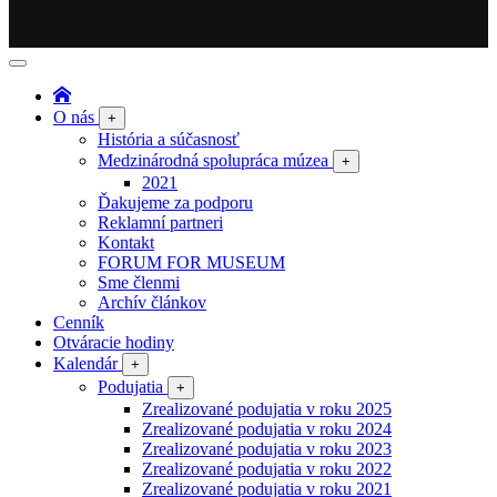
O nás
+
História a súčasnosť
Medzinárodná spolupráca múzea
+
2021
Ďakujeme za podporu
Reklamní partneri
Kontakt
FORUM FOR MUSEUM
Sme členmi
Archív článkov
Cenník
Otváracie hodiny
Kalendár
+
Podujatia
+
Zrealizované podujatia v roku 2025
Zrealizované podujatia v roku 2024
Zrealizované podujatia v roku 2023
Zrealizované podujatia v roku 2022
Zrealizované podujatia v roku 2021