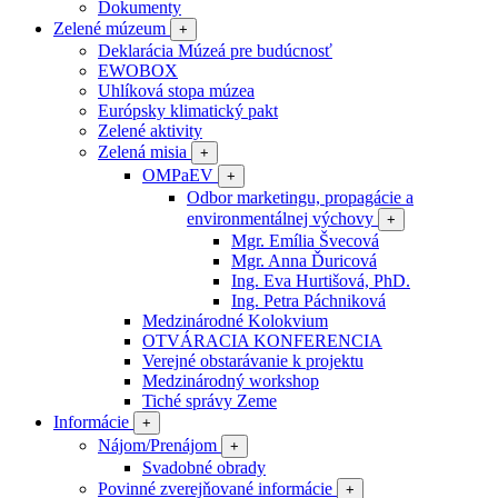
Dokumenty
Zelené múzeum
+
Deklarácia Múzeá pre budúcnosť
EWOBOX
Uhlíková stopa múzea
Európsky klimatický pakt
Zelené aktivity
Zelená misia
+
OMPaEV
+
Odbor marketingu, propagácie a
environmentálnej výchovy
+
Mgr. Emília Švecová
Mgr. Anna Ďuricová
Ing. Eva Hurtišová, PhD.
Ing. Petra Páchniková
Medzinárodné Kolokvium
OTVÁRACIA KONFERENCIA
Verejné obstarávanie k projektu
Medzinárodný workshop
Tiché správy Zeme
Informácie
+
Nájom/Prenájom
+
Svadobné obrady
Povinné zverejňované informácie
+