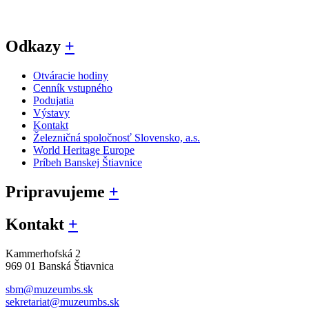
Odkazy
+
Otváracie hodiny
Cenník vstupného
Podujatia
Výstavy
Kontakt
Železničná spoločnosť Slovensko, a.s.
World Heritage Europe
Príbeh Banskej Štiavnice
Pripravujeme
+
Kontakt
+
Kammerhofská 2
969 01 Banská Štiavnica
sbm@muzeumbs.sk
sekretariat@muzeumbs.sk