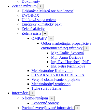
Dokumenty
Zelené múzeum
+
Deklarácia Múzeá pre budúcnosť
EWOBOX
Uhlíková stopa múzea
Európsky klimatický pakt
Zelené aktivity
Zelená misia
+
OMPaEV
+
Odbor marketingu, propagácie a
environmentálnej výchovy
+
Mgr. Emília Švecová
Mgr. Anna Ďuricová
Ing. Eva Hurtišová, PhD.
Ing. Petra Páchniková
Medzinárodné Kolokvium
OTVÁRACIA KONFERENCIA
Verejné obstarávanie k projektu
Medzinárodný workshop
Tiché správy Zeme
Informácie
+
Nájom/Prenájom
+
Svadobné obrady
Povinné zverejňované informácie
+