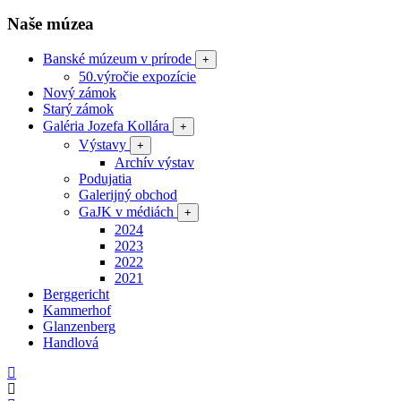
Naše múzea
Banské múzeum v prírode
+
50.výročie expozície
Nový zámok
Starý zámok
Galéria Jozefa Kollára
+
Výstavy
+
Archív výstav
Podujatia
Galerijný obchod
GaJK v médiách
+
2024
2023
2022
2021
Berggericht
Kammerhof
Glanzenberg
Handlová