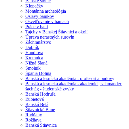
Banské štôlne
Klopačky
Montánna archeológia
Oslavy baníkov
Osvetľovanie v baniach
Práce v bani
Tajchy v Banskej Štiavnici a okolí
Úprava nerastných surovín
Záchranárstvo
Dubník
Handlová
Kremnica
Nižná Slaná
Smolník
Špania Dolina
Banská a lesnícka akadémia - profesori a budovy
Banská a lesnícka akadémia - akademici, salamander,
šachtág - študentské zvyky
Banská Hodruša
Ľubietová
Banská Belá
Štiavnické Bane
Rudňany
Rožňava
Banská Štiavnica