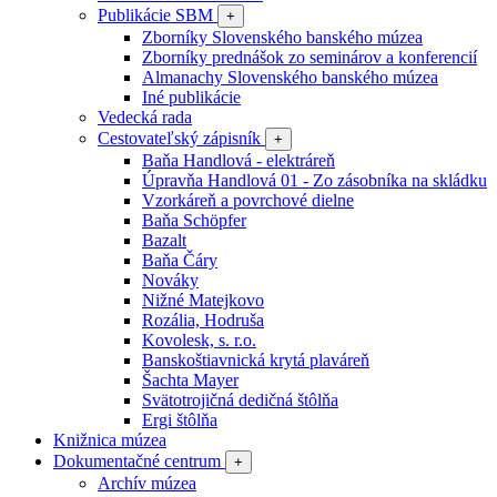
Publikácie SBM
+
Zborníky Slovenského banského múzea
Zborníky prednášok zo seminárov a konferencií
Almanachy Slovenského banského múzea
Iné publikácie
Vedecká rada
Cestovateľský zápisník
+
Baňa Handlová - elektráreň
Úpravňa Handlová 01 - Zo zásobníka na skládku
Vzorkáreň a povrchové dielne
Baňa Schöpfer
Bazalt
Baňa Čáry
Nováky
Nižné Matejkovo
Rozália, Hodruša
Kovolesk, s. r.o.
Banskoštiavnická krytá plaváreň
Šachta Mayer
Svätotrojičná dedičná štôlňa
Ergi štôlňa
Knižnica múzea
Dokumentačné centrum
+
Archív múzea