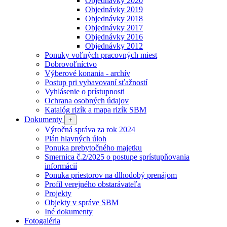
Objednávky 2020
Objednávky 2019
Objednávky 2018
Objednávky 2017
Objednávky 2016
Objednávky 2012
Ponuky voľných pracovných miest
Dobrovoľníctvo
Výberové konania - archív
Postup pri vybavovaní sťažností
Vyhlásenie o prístupnosti
Ochrana osobných údajov
Katalóg rizík a mapa rizík SBM
Dokumenty
+
Výročná správa za rok 2024
Plán hlavných úloh
Ponuka prebytočného majetku
Smernica č.2/2025 o postupe sprístupňovania
informácií
Ponuka priestorov na dlhodobý prenájom
Profil verejného obstarávateľa
Projekty
Objekty v správe SBM
Iné dokumenty
Fotogaléria