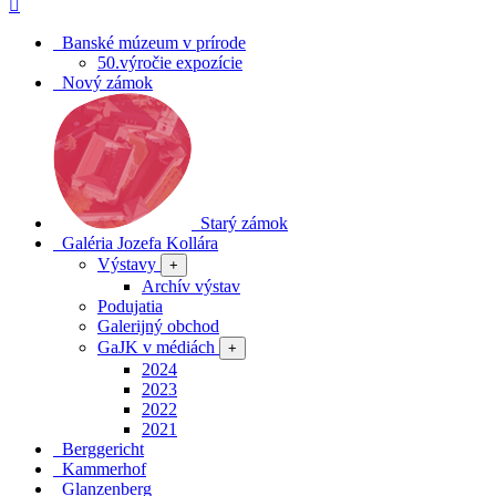
Banské múzeum v prírode
50.výročie expozície
Nový zámok
Starý zámok
Galéria Jozefa Kollára
Výstavy
+
Archív výstav
Podujatia
Galerijný obchod
GaJK v médiách
+
2024
2023
2022
2021
Berggericht
Kammerhof
Glanzenberg