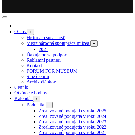
O nás
+
História a súčasnosť
Medzinárodná spolupráca múzea
+
2021
Ďakujeme za podporu
Reklamní partneri
Kontakt
FORUM FOR MUSEUM
Sme členmi
Archív článkov
Cenník
Otváracie hodiny
Kalendár
+
Podujatia
+
Zrealizované podujatia v roku 2025
Zrealizované podujatia v roku 2024
Zrealizované podujatia v roku 2023
Zrealizované podujatia v roku 2022
Zrealizované podujatia v roku 2021