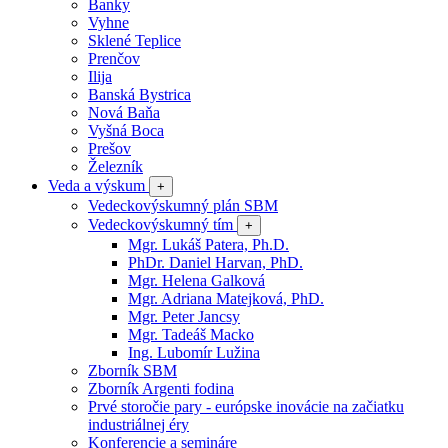
Banky
Vyhne
Sklené Teplice
Prenčov
Ilija
Banská Bystrica
Nová Baňa
Vyšná Boca
Prešov
Železník
Veda a výskum
+
Vedeckovýskumný plán SBM
Vedeckovýskumný tím
+
Mgr. Lukáš Patera, Ph.D.
PhDr. Daniel Harvan, PhD.
Mgr. Helena Galková
Mgr. Adriana Matejková, PhD.
Mgr. Peter Jancsy
Mgr. Tadeáš Macko
Ing. Lubomír Lužina
Zborník SBM
Zborník Argenti fodina
Prvé storočie pary - európske inovácie na začiatku
industriálnej éry
Konferencie a semináre