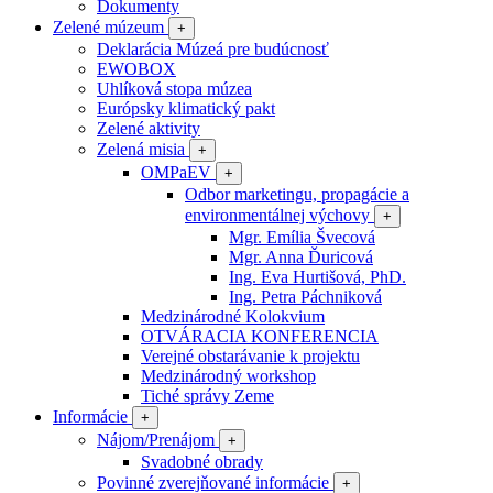
Dokumenty
Zelené múzeum
+
Deklarácia Múzeá pre budúcnosť
EWOBOX
Uhlíková stopa múzea
Európsky klimatický pakt
Zelené aktivity
Zelená misia
+
OMPaEV
+
Odbor marketingu, propagácie a
environmentálnej výchovy
+
Mgr. Emília Švecová
Mgr. Anna Ďuricová
Ing. Eva Hurtišová, PhD.
Ing. Petra Páchniková
Medzinárodné Kolokvium
OTVÁRACIA KONFERENCIA
Verejné obstarávanie k projektu
Medzinárodný workshop
Tiché správy Zeme
Informácie
+
Nájom/Prenájom
+
Svadobné obrady
Povinné zverejňované informácie
+