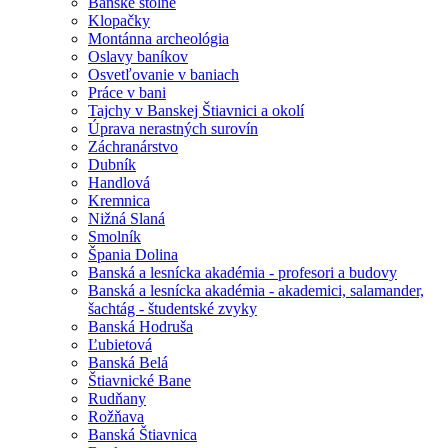
Banské štôlne
Klopačky
Montánna archeológia
Oslavy baníkov
Osvetľovanie v baniach
Práce v bani
Tajchy v Banskej Štiavnici a okolí
Úprava nerastných surovín
Záchranárstvo
Dubník
Handlová
Kremnica
Nižná Slaná
Smolník
Špania Dolina
Banská a lesnícka akadémia - profesori a budovy
Banská a lesnícka akadémia - akademici, salamander,
šachtág - študentské zvyky
Banská Hodruša
Ľubietová
Banská Belá
Štiavnické Bane
Rudňany
Rožňava
Banská Štiavnica