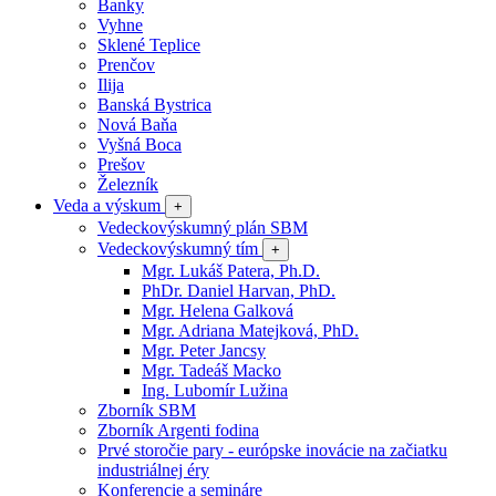
Banky
Vyhne
Sklené Teplice
Prenčov
Ilija
Banská Bystrica
Nová Baňa
Vyšná Boca
Prešov
Železník
Veda a výskum
+
Vedeckovýskumný plán SBM
Vedeckovýskumný tím
+
Mgr. Lukáš Patera, Ph.D.
PhDr. Daniel Harvan, PhD.
Mgr. Helena Galková
Mgr. Adriana Matejková, PhD.
Mgr. Peter Jancsy
Mgr. Tadeáš Macko
Ing. Lubomír Lužina
Zborník SBM
Zborník Argenti fodina
Prvé storočie pary - európske inovácie na začiatku
industriálnej éry
Konferencie a semináre