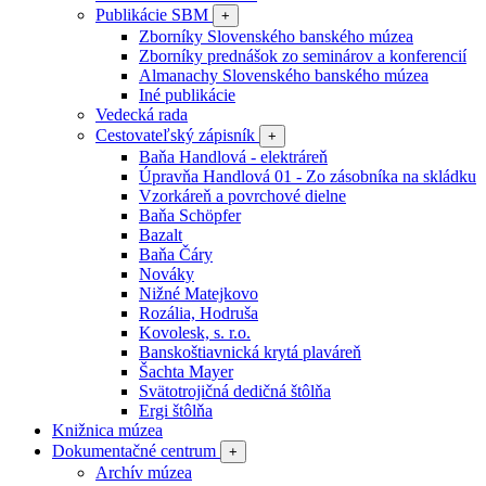
Publikácie SBM
+
Zborníky Slovenského banského múzea
Zborníky prednášok zo seminárov a konferencií
Almanachy Slovenského banského múzea
Iné publikácie
Vedecká rada
Cestovateľský zápisník
+
Baňa Handlová - elektráreň
Úpravňa Handlová 01 - Zo zásobníka na skládku
Vzorkáreň a povrchové dielne
Baňa Schöpfer
Bazalt
Baňa Čáry
Nováky
Nižné Matejkovo
Rozália, Hodruša
Kovolesk, s. r.o.
Banskoštiavnická krytá plaváreň
Šachta Mayer
Svätotrojičná dedičná štôlňa
Ergi štôlňa
Knižnica múzea
Dokumentačné centrum
+
Archív múzea