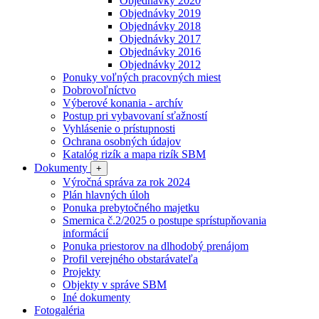
Objednávky 2020
Objednávky 2019
Objednávky 2018
Objednávky 2017
Objednávky 2016
Objednávky 2012
Ponuky voľných pracovných miest
Dobrovoľníctvo
Výberové konania - archív
Postup pri vybavovaní sťažností
Vyhlásenie o prístupnosti
Ochrana osobných údajov
Katalóg rizík a mapa rizík SBM
Dokumenty
+
Výročná správa za rok 2024
Plán hlavných úloh
Ponuka prebytočného majetku
Smernica č.2/2025 o postupe sprístupňovania
informácií
Ponuka priestorov na dlhodobý prenájom
Profil verejného obstarávateľa
Projekty
Objekty v správe SBM
Iné dokumenty
Fotogaléria