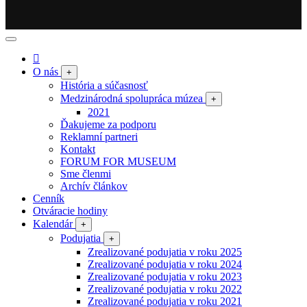
O nás
+
História a súčasnosť
Medzinárodná spolupráca múzea
+
2021
Ďakujeme za podporu
Reklamní partneri
Kontakt
FORUM FOR MUSEUM
Sme členmi
Archív článkov
Cenník
Otváracie hodiny
Kalendár
+
Podujatia
+
Zrealizované podujatia v roku 2025
Zrealizované podujatia v roku 2024
Zrealizované podujatia v roku 2023
Zrealizované podujatia v roku 2022
Zrealizované podujatia v roku 2021