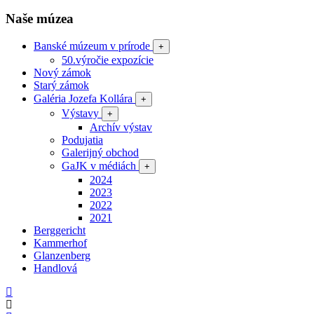
Naše múzea
Banské múzeum v prírode
+
50.výročie expozície
Nový zámok
Starý zámok
Galéria Jozefa Kollára
+
Výstavy
+
Archív výstav
Podujatia
Galerijný obchod
GaJK v médiách
+
2024
2023
2022
2021
Berggericht
Kammerhof
Glanzenberg
Handlová