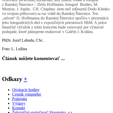
z Banskej Štiavnice – Dežo Hoffmann, fotograf Beatles, M.
Monroe, J. Joplin, CH. Chaplina (toto tiež zdôraznil Dodo Klimko
vo svojom príhovore) sa raz vrátil do Banskej Štiavnice.
Ten
„návrat“ D. Hoffmanna do Banskej Štiavnice spočíva v prezentácii
jeho fotografických diel v expozičných priestoroch SBM. A práve
finančný výťažok z tohto koncertu bude venovaný pre výstavné
podujatie, ktoré plánujeme realizovať v Galérii J. Kollára.
PhDr. Jozef Labuda, CSc.
Foto: L. Lužina
Článok môžete komentovať ...
Odkazy
+
Otváracie hodiny
Cenník vstupného
Podujatia
Výstavy
Kontakt
Železničná spoločnosť Slovensko, a.s.