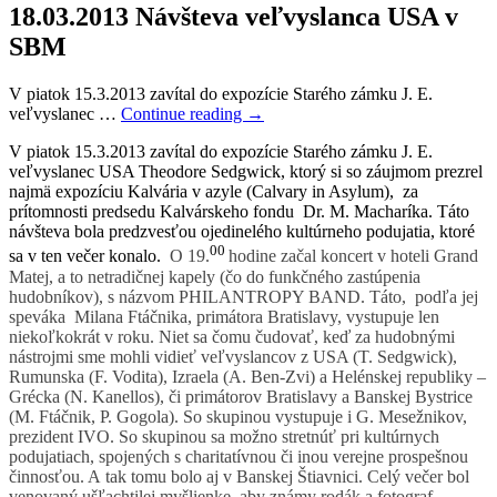
18.03.2013
Návšteva veľvyslanca USA v
SBM
V piatok 15.3.2013 zavítal do expozície Starého zámku J. E.
veľvyslanec …
Continue reading
→
V piatok 15.3.2013 zavítal do expozície Starého zámku J. E.
veľvyslanec USA Theodore Sedgwick, ktorý si so záujmom prezrel
najmä expozíciu Kalvária v azyle (Calvary in Asylum), za
prítomnosti predsedu Kalvárskeho fondu Dr. M. Macharíka. Táto
návšteva bola predzvesťou ojedinelého kultúrneho podujatia, ktoré
00
sa v ten večer konalo.
O 19.
hodine začal koncert v hoteli Grand
Matej, a to netradičnej kapely (čo do funkčného zastúpenia
hudobníkov), s názvom PHILANTROPY BAND. Táto, podľa jej
speváka Milana Ftáčnika, primátora Bratislavy, vystupuje len
niekoľkokrát v roku. Niet sa čomu čudovať, keď za hudobnými
nástrojmi sme mohli vidieť veľvyslancov z USA (T. Sedgwick),
Rumunska (F. Vodita), Izraela (A. Ben-Zvi) a Helénskej republiky –
Grécka (N. Kanellos), či primátorov Bratislavy a Banskej Bystrice
(M. Ftáčnik, P. Gogola). So skupinou vystupuje i G. Mesežnikov,
prezident IVO. So skupinou sa možno stretnúť pri kultúrnych
podujatiach, spojených s charitatívnou či inou verejne prospešnou
činnosťou. A tak tomu bolo aj v Banskej Štiavnici. Celý večer bol
venovaný ušľachtilej myšlienke, aby známy rodák a fotograf