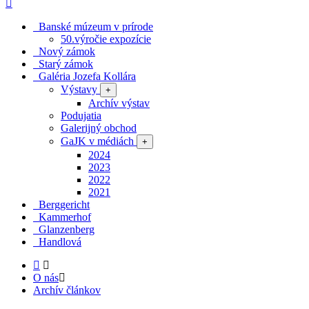
Banské múzeum v prírode
50.výročie expozície
Nový zámok
Starý zámok
Galéria Jozefa Kollára
Výstavy
+
Archív výstav
Podujatia
Galerijný obchod
GaJK v médiách
+
2024
2023
2022
2021
Berggericht
Kammerhof
Glanzenberg
Handlová
O nás
Archív článkov