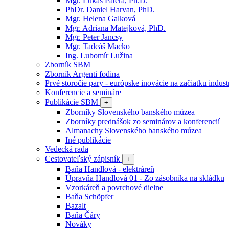
Mgr. Lukáš Patera, Ph.D.
PhDr. Daniel Harvan, PhD.
Mgr. Helena Galková
Mgr. Adriana Matejková, PhD.
Mgr. Peter Jancsy
Mgr. Tadeáš Macko
Ing. Lubomír Lužina
Zborník SBM
Zborník Argenti fodina
Prvé storočie pary - európske inovácie na začiatku industr
Konferencie a semináre
Publikácie SBM
+
Zborníky Slovenského banského múzea
Zborníky prednášok zo seminárov a konferencií
Almanachy Slovenského banského múzea
Iné publikácie
Vedecká rada
Cestovateľský zápisník
+
Baňa Handlová - elektráreň
Úpravňa Handlová 01 - Zo zásobníka na skládku
Vzorkáreň a povrchové dielne
Baňa Schöpfer
Bazalt
Baňa Čáry
Nováky