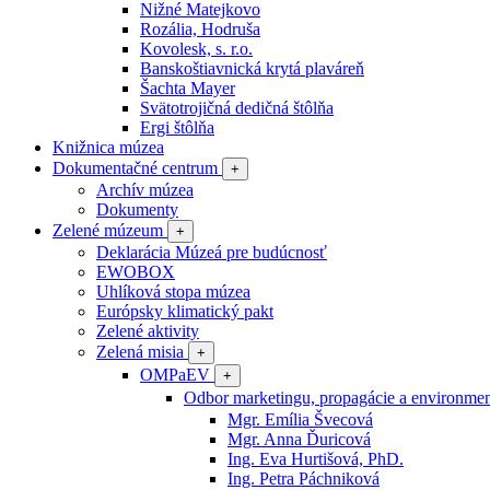
Nižné Matejkovo
Rozália, Hodruša
Kovolesk, s. r.o.
Banskoštiavnická krytá plaváreň
Šachta Mayer
Svätotrojičná dedičná štôlňa
Ergi štôlňa
Knižnica múzea
Dokumentačné centrum
+
Archív múzea
Dokumenty
Zelené múzeum
+
Deklarácia Múzeá pre budúcnosť
EWOBOX
Uhlíková stopa múzea
Európsky klimatický pakt
Zelené aktivity
Zelená misia
+
OMPaEV
+
Odbor marketingu, propagácie a environme
Mgr. Emília Švecová
Mgr. Anna Ďuricová
Ing. Eva Hurtišová, PhD.
Ing. Petra Páchniková