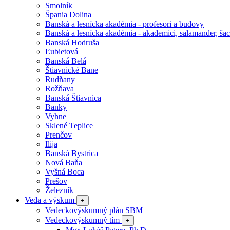
Smolník
Špania Dolina
Banská a lesnícka akadémia - profesori a budovy
Banská a lesnícka akadémia - akademici, salamander, šac
Banská Hodruša
Ľubietová
Banská Belá
Štiavnické Bane
Rudňany
Rožňava
Banská Štiavnica
Banky
Vyhne
Sklené Teplice
Prenčov
Ilija
Banská Bystrica
Nová Baňa
Vyšná Boca
Prešov
Železník
Veda a výskum
+
Vedeckovýskumný plán SBM
Vedeckovýskumný tím
+