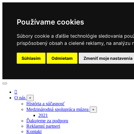
Používame cookies
Súbory cookie a ďalšie technológie sledovania pou
prispôsobený obsah a cielené reklamy, na analýzu n
Súhlasím
Odmietam
Zmeniť moje nastavenia
O nás
+
História a súčasnosť
Medzinárodná spolupráca múzea
+
2021
Ďakujeme za podporu
Reklamní partneri
Kontakt