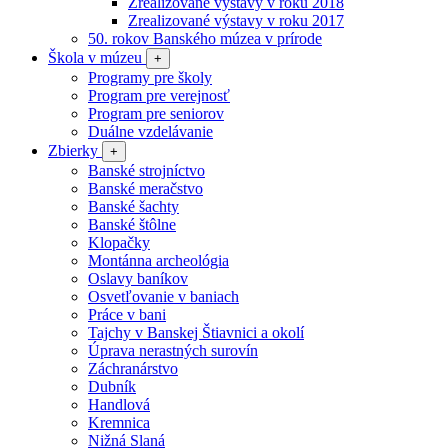
Zrealizované výstavy v roku 2018
Zrealizované výstavy v roku 2017
50. rokov Banského múzea v prírode
Škola v múzeu
+
Programy pre školy
Program pre verejnosť
Program pre seniorov
Duálne vzdelávanie
Zbierky
+
Banské strojníctvo
Banské meračstvo
Banské šachty
Banské štôlne
Klopačky
Montánna archeológia
Oslavy baníkov
Osvetľovanie v baniach
Práce v bani
Tajchy v Banskej Štiavnici a okolí
Úprava nerastných surovín
Záchranárstvo
Dubník
Handlová
Kremnica
Nižná Slaná