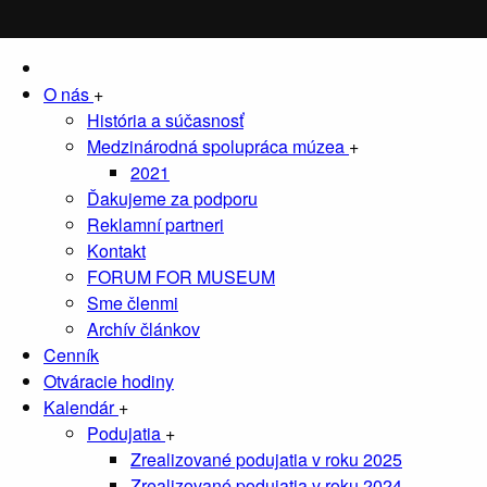
O nás
+
História a súčasnosť
Medzinárodná spolupráca múzea
+
2021
Ďakujeme za podporu
Reklamní partneri
Kontakt
FORUM FOR MUSEUM
Sme členmi
Archív článkov
Cenník
Otváracie hodiny
Kalendár
+
Podujatia
+
Zrealizované podujatia v roku 2025
Zrealizované podujatia v roku 2024