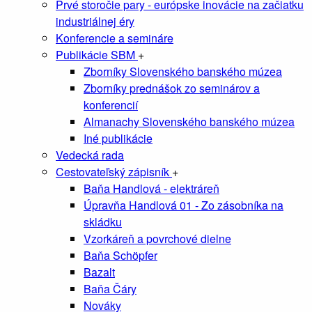
Prvé storočie pary - európske inovácie na začiatku
industriálnej éry
Konferencie a semináre
Publikácie SBM
+
Zborníky Slovenského banského múzea
Zborníky prednášok zo seminárov a
konferencií
Almanachy Slovenského banského múzea
Iné publikácie
Vedecká rada
Cestovateľský zápisník
+
Baňa Handlová - elektráreň
Úpravňa Handlová 01 - Zo zásobníka na
skládku
Vzorkáreň a povrchové dielne
Baňa Schöpfer
Bazalt
Baňa Čáry
Nováky