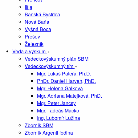
Ilija
Banská Bystrica
Nová Baňa
Vyšná Boca
Prešov
Železník
Veda a výskum
+
Vedeckovýskumný plán SBM
Vedeckovýskumný tím
+
Mgr. Lukáš Patera, Ph.D.
PhDr. Daniel Harvan, PhD.
Mgr. Helena Galková
Mgr. Adriana Matejková, PhD.
Mgr. Peter Jancsy
Mgr. Tadeáš Macko
Ing. Lubomír Lužina
Zborník SBM
Zborník Argenti fodina