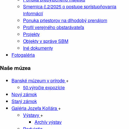
Smernica č.2/2025 o postupe sprístupňovania
informácií
Ponuka priestorov na dlhodobý prenájom
Profil verejného obstarávateľa
Projekty
Objekty v správe SBM
Iné dokumenty
Fotogaléria
Naše múzea
Banské múzeum v prírode
+
50.výročie expozície
Nový zámok
Starý zámok
Galéria Jozefa Kollára
+
Výstavy
+
Archív výstav
Podujatia