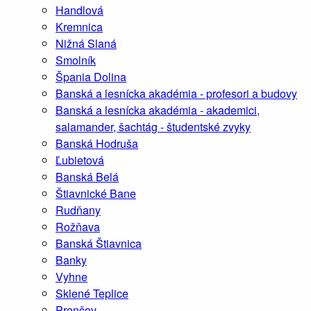
Handlová
Kremnica
Nižná Slaná
Smolník
Špania Dolina
Banská a lesnícka akadémia - profesori a budovy
Banská a lesnícka akadémia - akademici,
salamander, šachtág - študentské zvyky
Banská Hodruša
Ľubietová
Banská Belá
Štiavnické Bane
Rudňany
Rožňava
Banská Štiavnica
Banky
Vyhne
Sklené Teplice
Prenčov