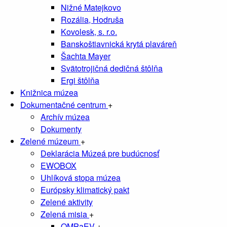
Nižné Matejkovo
Rozália, Hodruša
Kovolesk, s. r.o.
Banskoštiavnická krytá plaváreň
Šachta Mayer
Svätotrojičná dedičná štôlňa
Ergi štôlňa
Knižnica múzea
Dokumentačné centrum
+
Archív múzea
Dokumenty
Zelené múzeum
+
Deklarácia Múzeá pre budúcnosť
EWOBOX
Uhlíková stopa múzea
Európsky klimatický pakt
Zelené aktivity
Zelená misia
+
OMPaEV
+