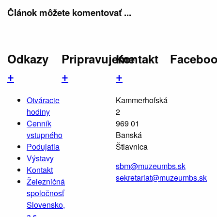
Článok môžete komentovať ...
Odkazy
Pripravujeme
Kontakt
Facebo
+
+
+
Otváracie
Kammerhofská
hodiny
2
Cenník
969 01
vstupného
Banská
Podujatia
Štiavnica
Výstavy
sbm@muzeumbs.sk
Kontakt
sekretariat@muzeumbs.sk
Železničná
spoločnosť
Slovensko,
a.s.