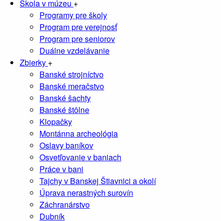
Škola v múzeu
+
Programy pre školy
Program pre verejnosť
Program pre seniorov
Duálne vzdelávanie
Zbierky
+
Banské strojníctvo
Banské meračstvo
Banské šachty
Banské štôlne
Klopačky
Montánna archeológia
Oslavy baníkov
Osvetľovanie v baniach
Práce v bani
Tajchy v Banskej Štiavnici a okolí
Úprava nerastných surovín
Záchranárstvo
Dubník