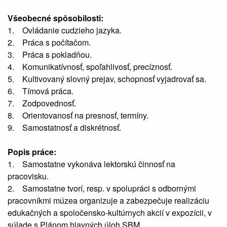
Všeobecné spôsobilosti:
1. Ovládanie cudzieho jazyka.
2. Práca s počítačom.
3. Práca s pokladňou.
4. Komunikatívnosť, spoľahlivosť, precíznosť.
5. Kultivovaný slovný prejav, schopnosť vyjadrovať sa.
6. Tímová práca.
7. Zodpovednosť.
8. Orientovanosť na presnosť, termíny.
9. Samostatnosť a diskrétnosť.
Popis práce:
1. Samostatne vykonáva lektorskú činnosť na
pracovisku.
2. Samostatne tvorí, resp. v spolupráci s odbornými
pracovníkmi múzea organizuje a zabezpečuje realizáciu
edukačných a spoločensko-kultúrnych akcií v expozícii, v
súlade s Plánom hlavných úloh SBM.