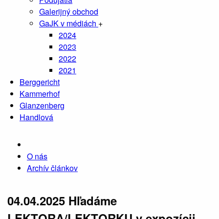
Galerijný obchod
GaJK v médiách
+
2024
2023
2022
2021
Berggericht
Kammerhof
Glanzenberg
Handlová
O nás
Archív článkov
04.04.2025
Hľadáme
LEKTORA/LEKTORKU v expozícii