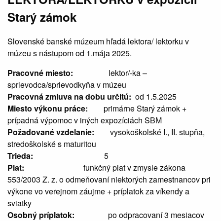
Starý zámok
Slovenské banské múzeum hľadá lektora/ lektorku v
múzeu s nástupom od 1.mája 2025.
Pracovné miesto:
lektor/-ka –
sprievodca/sprievodkyňa v múzeu
Pracovná zmluva na dobu určitú:
od 1.5.2025
Miesto výkonu práce:
primárne Starý zámok +
prípadná výpomoc v iných expozíciách SBM
Požadované vzdelanie:
vysokoškolské I., II. stupňa,
stredoškolské s maturitou
Trieda:
5
Plat:
funkčný plat v zmysle zákona
553/2003 Z. z. o odmeňovaní niektorých zamestnancov pri
výkone vo verejnom záujme + príplatok za víkendy a
sviatky
Osobný príplatok:
po odpracovaní 3 mesiacov