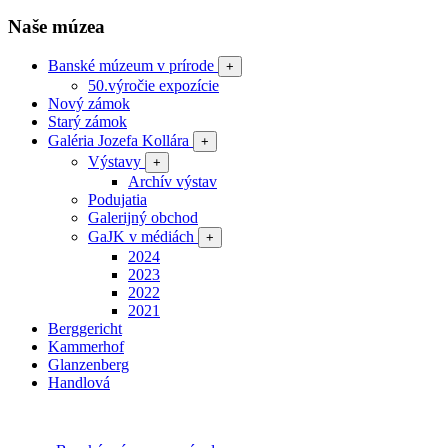
Naše múzea
Banské múzeum v prírode
+
50.výročie expozície
Nový zámok
Starý zámok
Galéria Jozefa Kollára
+
Výstavy
+
Archív výstav
Podujatia
Galerijný obchod
GaJK v médiách
+
2024
2023
2022
2021
Berggericht
Kammerhof
Glanzenberg
Handlová