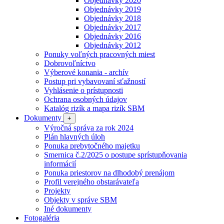
Objednávky 2020
Objednávky 2019
Objednávky 2018
Objednávky 2017
Objednávky 2016
Objednávky 2012
Ponuky voľných pracovných miest
Dobrovoľníctvo
Výberové konania - archív
Postup pri vybavovaní sťažností
Vyhlásenie o prístupnosti
Ochrana osobných údajov
Katalóg rizík a mapa rizík SBM
Dokumenty
+
Výročná správa za rok 2024
Plán hlavných úloh
Ponuka prebytočného majetku
Smernica č.2/2025 o postupe sprístupňovania
informácií
Ponuka priestorov na dlhodobý prenájom
Profil verejného obstarávateľa
Projekty
Objekty v správe SBM
Iné dokumenty
Fotogaléria