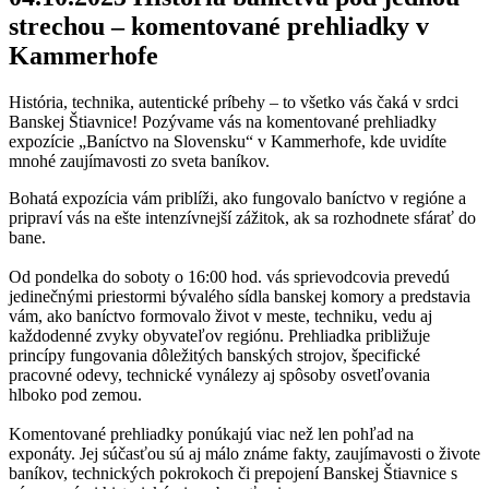
strechou – komentované prehliadky v
Kammerhofe
História, technika, autentické príbehy – to všetko vás čaká v srdci
Banskej Štiavnice! Pozývame vás na komentované prehliadky
expozície „Baníctvo na Slovensku“ v Kammerhofe, kde uvidíte
mnohé zaujímavosti zo sveta baníkov.
Bohatá expozícia vám priblíži, ako fungovalo baníctvo v regióne a
pripraví vás na ešte intenzívnejší zážitok, ak sa rozhodnete sfárať do
bane.
Od pondelka do soboty o 16:00 hod. vás sprievodcovia prevedú
jedinečnými priestormi bývalého sídla banskej komory a predstavia
vám, ako baníctvo formovalo život v meste, techniku, vedu aj
každodenné zvyky obyvateľov regiónu. Prehliadka približuje
princípy fungovania dôležitých banských strojov, špecifické
pracovné odevy, technické vynálezy aj spôsoby osvetľovania
hlboko pod zemou.
Komentované prehliadky ponúkajú viac než len pohľad na
exponáty. Jej súčasťou sú aj málo známe fakty, zaujímavosti o živote
baníkov, technických pokrokoch či prepojení Banskej Štiavnice s