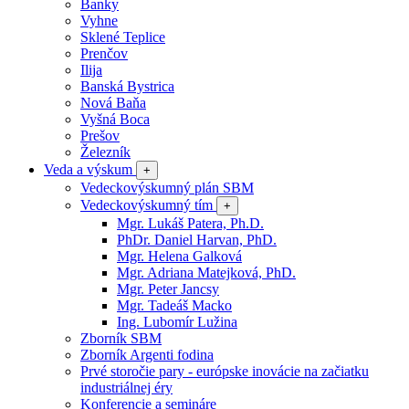
Banky
Vyhne
Sklené Teplice
Prenčov
Ilija
Banská Bystrica
Nová Baňa
Vyšná Boca
Prešov
Železník
Veda a výskum
+
Vedeckovýskumný plán SBM
Vedeckovýskumný tím
+
Mgr. Lukáš Patera, Ph.D.
PhDr. Daniel Harvan, PhD.
Mgr. Helena Galková
Mgr. Adriana Matejková, PhD.
Mgr. Peter Jancsy
Mgr. Tadeáš Macko
Ing. Lubomír Lužina
Zborník SBM
Zborník Argenti fodina
Prvé storočie pary - európske inovácie na začiatku
industriálnej éry
Konferencie a semináre