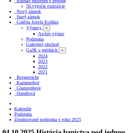
Banské múzeum v prírode
50.výročie expozície
Nový zámok
Starý zámok
Galéria Jozefa Kollára
Výstavy
+
Archív výstav
Podujatia
Galerijný obchod
GaJK v médiách
+
2024
2023
2022
2021
Berggericht
Kammerhof
Glanzenberg
Handlová
Kalendár
Podujatia
Zrealizované podujatia v roku 2025
04.10.2025
História baníctva pod jednou