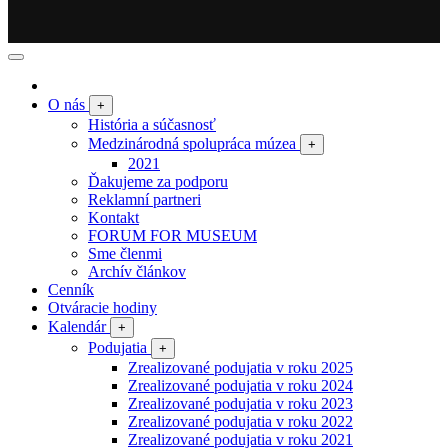
O nás
+
História a súčasnosť
Medzinárodná spolupráca múzea
+
2021
Ďakujeme za podporu
Reklamní partneri
Kontakt
FORUM FOR MUSEUM
Sme členmi
Archív článkov
Cenník
Otváracie hodiny
Kalendár
+
Podujatia
+
Zrealizované podujatia v roku 2025
Zrealizované podujatia v roku 2024
Zrealizované podujatia v roku 2023
Zrealizované podujatia v roku 2022
Zrealizované podujatia v roku 2021