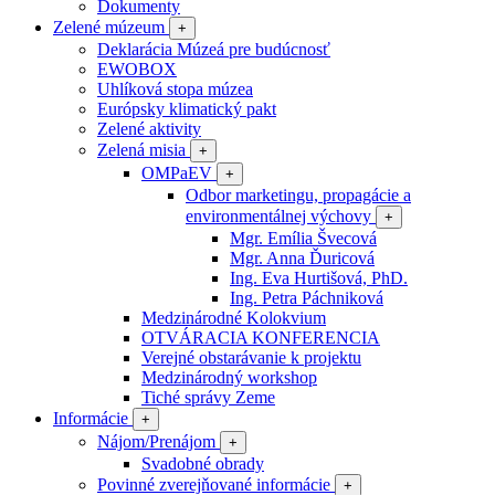
Dokumenty
Zelené múzeum
+
Deklarácia Múzeá pre budúcnosť
EWOBOX
Uhlíková stopa múzea
Európsky klimatický pakt
Zelené aktivity
Zelená misia
+
OMPaEV
+
Odbor marketingu, propagácie a
environmentálnej výchovy
+
Mgr. Emília Švecová
Mgr. Anna Ďuricová
Ing. Eva Hurtišová, PhD.
Ing. Petra Páchniková
Medzinárodné Kolokvium
OTVÁRACIA KONFERENCIA
Verejné obstarávanie k projektu
Medzinárodný workshop
Tiché správy Zeme
Informácie
+
Nájom/Prenájom
+
Svadobné obrady
Povinné zverejňované informácie
+