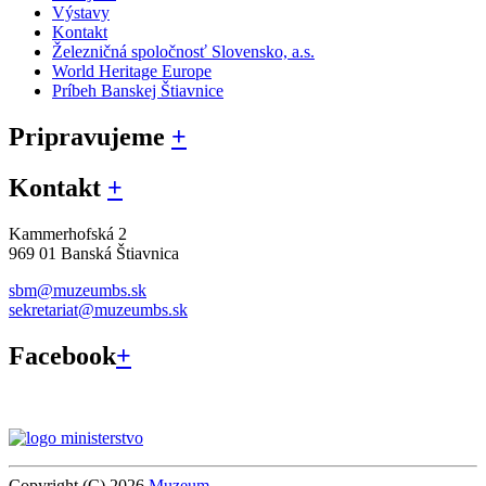
Výstavy
Kontakt
Železničná spoločnosť Slovensko, a.s.
World Heritage Europe
Príbeh Banskej Štiavnice
Pripravujeme
+
Kontakt
+
Kammerhofská 2
969 01 Banská Štiavnica
sbm@muzeumbs.sk
sekretariat@muzeumbs.sk
Facebook
+
Copyright (C) 2026
Muzeum
.