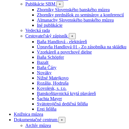
Publikácie SBM
+
Zborníky Slovenského banského múzea
Zborníky prednášok zo seminárov a konferencií
Almanachy Slovenského banského múzea
Iné publikácie
Vedecká rada
Cestovateľský zápisník
+
Baňa Handlová - elektráreň
Úpravňa Handlová 01 - Zo zásobníka na skládku
Vzorkáreň a povrchové dielne
Baňa Schöpfer
Bazalt
Baňa Čáry
Nováky
Nižné Matejkovo
Rozália, Hodruša
Kovolesk, s. r.o.
Banskoštiavnická krytá plaváreň
Šachta Mayer
Svätotrojičná dedičná štôlňa
Ergi štôlňa
Knižnica múzea
Dokumentačné centrum
+
Archív múzea