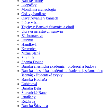
Banské štôlne
Klopačky
Montánna archeológia
Oslavy baníkov
Osvetľovanie v baniach
Práce v bani
Tajchy v Banskej Štiavnici a okolí
Úprava nerastných surovín
Záchranárstvo
Dubník
Handlová
Kremnica
Nižná Slaná
Smolník
Špania Dolina
Banská a lesnícka akadémia - profesori a budovy
Banská a lesnícka akadémia - akademici, salamander,
šachtág - študentské zvyky
Banská Hodruša
Ľubietová
Banská Belá
Štiavnické Bane
Rudňany
Rožňava
Banská Štiavnica