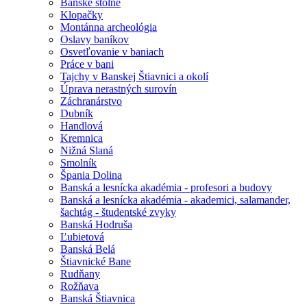
Banské štôlne
Klopačky
Montánna archeológia
Oslavy baníkov
Osvetľovanie v baniach
Práce v bani
Tajchy v Banskej Štiavnici a okolí
Úprava nerastných surovín
Záchranárstvo
Dubník
Handlová
Kremnica
Nižná Slaná
Smolník
Špania Dolina
Banská a lesnícka akadémia - profesori a budovy
Banská a lesnícka akadémia - akademici, salamander,
šachtág - študentské zvyky
Banská Hodruša
Ľubietová
Banská Belá
Štiavnické Bane
Rudňany
Rožňava
Banská Štiavnica