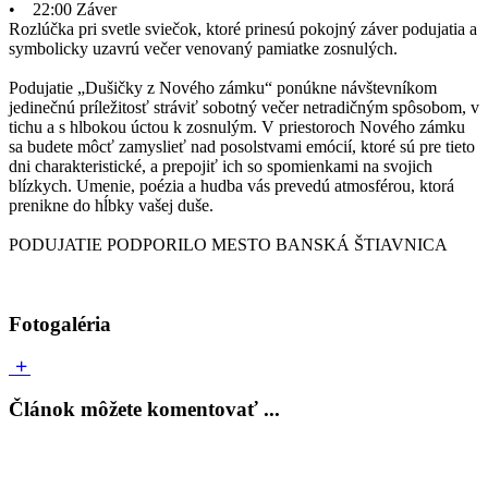
• 22:00 Záver
Rozlúčka pri svetle sviečok, ktoré prinesú pokojný záver podujatia a
symbolicky uzavrú večer venovaný pamiatke zosnulých.
Podujatie „Dušičky z Nového zámku“ ponúkne návštevníkom
jedinečnú príležitosť stráviť sobotný večer netradičným spôsobom, v
tichu a s hlbokou úctou k zosnulým. V priestoroch Nového zámku
sa budete môcť zamyslieť nad posolstvami emócií, ktoré sú pre tieto
dni charakteristické, a prepojiť ich so spomienkami na svojich
blízkych. Umenie, poézia a hudba vás prevedú atmosférou, ktorá
prenikne do hĺbky vašej duše.
PODUJATIE PODPORILO MESTO BANSKÁ ŠTIAVNICA
Fotogaléria
Článok môžete komentovať ...