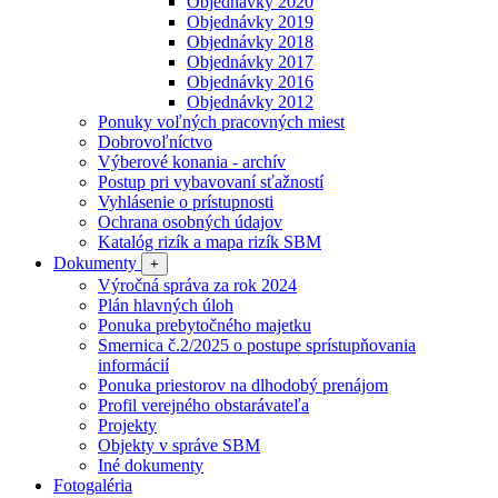
Objednávky 2020
Objednávky 2019
Objednávky 2018
Objednávky 2017
Objednávky 2016
Objednávky 2012
Ponuky voľných pracovných miest
Dobrovoľníctvo
Výberové konania - archív
Postup pri vybavovaní sťažností
Vyhlásenie o prístupnosti
Ochrana osobných údajov
Katalóg rizík a mapa rizík SBM
Dokumenty
+
Výročná správa za rok 2024
Plán hlavných úloh
Ponuka prebytočného majetku
Smernica č.2/2025 o postupe sprístupňovania
informácií
Ponuka priestorov na dlhodobý prenájom
Profil verejného obstarávateľa
Projekty
Objekty v správe SBM
Iné dokumenty
Fotogaléria