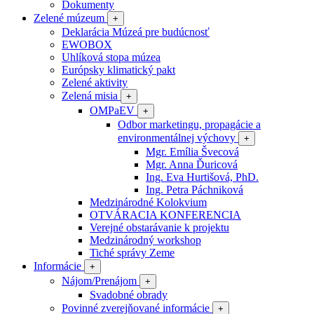
Dokumenty
Zelené múzeum
+
Deklarácia Múzeá pre budúcnosť
EWOBOX
Uhlíková stopa múzea
Európsky klimatický pakt
Zelené aktivity
Zelená misia
+
OMPaEV
+
Odbor marketingu, propagácie a
environmentálnej výchovy
+
Mgr. Emília Švecová
Mgr. Anna Ďuricová
Ing. Eva Hurtišová, PhD.
Ing. Petra Páchniková
Medzinárodné Kolokvium
OTVÁRACIA KONFERENCIA
Verejné obstarávanie k projektu
Medzinárodný workshop
Tiché správy Zeme
Informácie
+
Nájom/Prenájom
+
Svadobné obrady
Povinné zverejňované informácie
+