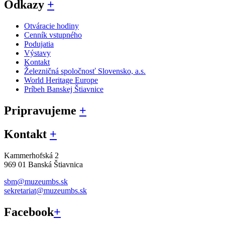
Odkazy
+
Otváracie hodiny
Cenník vstupného
Podujatia
Výstavy
Kontakt
Železničná spoločnosť Slovensko, a.s.
World Heritage Europe
Príbeh Banskej Štiavnice
Pripravujeme
+
Kontakt
+
Kammerhofská 2
969 01 Banská Štiavnica
sbm@muzeumbs.sk
sekretariat@muzeumbs.sk
Facebook
+