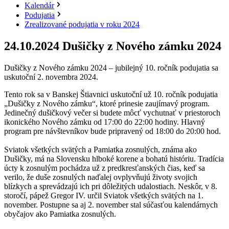
Kalendár
Podujatia
Zrealizované podujatia v roku 2024
24.10.2024
Dušičky z Nového zámku 2024
Dušičky z Nového zámku 2024 – jubilejný 10. ročník podujatia sa
uskutoční 2. novembra 2024.
Tento rok sa v Banskej Štiavnici uskutoční už 10. ročník podujatia
„Dušičky z Nového zámku“, ktoré prinesie zaujímavý program.
Jedinečný dušičkový večer si budete môcť vychutnať v priestoroch
ikonického Nového zámku od 17:00 do 22:00 hodiny. Hlavný
program pre návštevníkov bude pripravený od 18:00 do 20:00 hod.
Sviatok všetkých svätých a Pamiatka zosnulých, známa ako
Dušičky, má na Slovensku hlboké korene a bohatú históriu. Tradícia
úcty k zosnulým pochádza už z predkresťanských čias, keď sa
verilo, že duše zosnulých naďalej ovplyvňujú životy svojich
blízkych a sprevádzajú ich pri dôležitých udalostiach. Neskôr, v 8.
storočí, pápež Gregor IV. určil Sviatok všetkých svätých na 1.
november. Postupne sa aj 2. november stal súčasťou kalendárnych
obyčajov ako Pamiatka zosnulých.