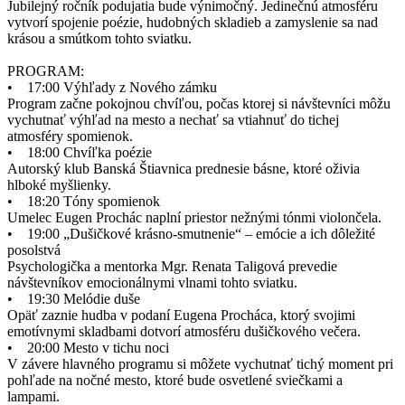
Jubilejný ročník podujatia bude výnimočný. Jedinečnú atmosféru
vytvorí spojenie poézie, hudobných skladieb a zamyslenie sa nad
krásou a smútkom tohto sviatku.
PROGRAM:
• 17:00 Výhľady z Nového zámku
Program začne pokojnou chvíľou, počas ktorej si návštevníci môžu
vychutnať výhľad na mesto a nechať sa vtiahnuť do tichej
atmosféry spomienok.
• 18:00 Chvíľka poézie
Autorský klub Banská Štiavnica prednesie básne, ktoré oživia
hlboké myšlienky.
• 18:20 Tóny spomienok
Umelec Eugen Prochác naplní priestor nežnými tónmi violončela.
• 19:00 „Dušičkové krásno-smutnenie“ – emócie a ich dôležité
posolstvá
Psychologička a mentorka Mgr. Renata Taligová prevedie
návštevníkov emocionálnymi vlnami tohto sviatku.
• 19:30 Melódie duše
Opäť zaznie hudba v podaní Eugena Procháca, ktorý svojimi
emotívnymi skladbami dotvorí atmosféru dušičkového večera.
• 20:00 Mesto v tichu noci
V závere hlavného programu si môžete vychutnať tichý moment pri
pohľade na nočné mesto, ktoré bude osvetlené sviečkami a
lampami.