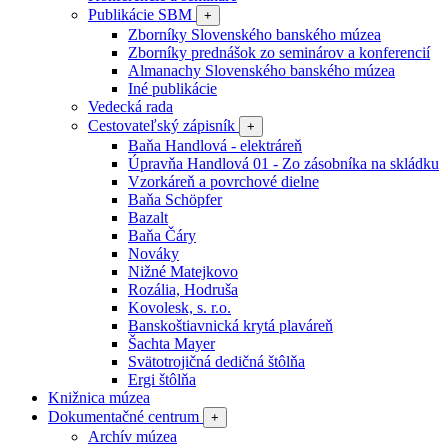
Publikácie SBM
+
Zborníky Slovenského banského múzea
Zborníky prednášok zo seminárov a konferencií
Almanachy Slovenského banského múzea
Iné publikácie
Vedecká rada
Cestovateľský zápisník
+
Baňa Handlová - elektráreň
Úpravňa Handlová 01 - Zo zásobníka na skládku
Vzorkáreň a povrchové dielne
Baňa Schöpfer
Bazalt
Baňa Čáry
Nováky
Nižné Matejkovo
Rozália, Hodruša
Kovolesk, s. r.o.
Banskoštiavnická krytá plaváreň
Šachta Mayer
Svätotrojičná dedičná štôlňa
Ergi štôlňa
Knižnica múzea
Dokumentačné centrum
+
Archív múzea