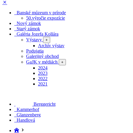
Banské múzeum v prírode
50.výročie expozície
Nový zámok
Starý zámok
Galéria Jozefa Kollára
Výstavy
+
Archív výstav
Podujatia
Galerijný obchod
GaJK v médiách
+
2024
2023
2022
2021
Berggericht
Kammerhof
Glanzenberg
Handlová