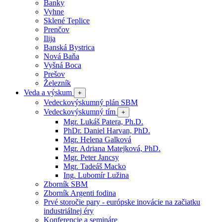
Banky
Vyhne
Sklené Teplice
Prenčov
Ilija
Banská Bystrica
Nová Baňa
Vyšná Boca
Prešov
Železník
Veda a výskum
+
Vedeckovýskumný plán SBM
Vedeckovýskumný tím
+
Mgr. Lukáš Patera, Ph.D.
PhDr. Daniel Harvan, PhD.
Mgr. Helena Galková
Mgr. Adriana Matejková, PhD.
Mgr. Peter Jancsy
Mgr. Tadeáš Macko
Ing. Lubomír Lužina
Zborník SBM
Zborník Argenti fodina
Prvé storočie pary - európske inovácie na začiatku
industriálnej éry
Konferencie a semináre