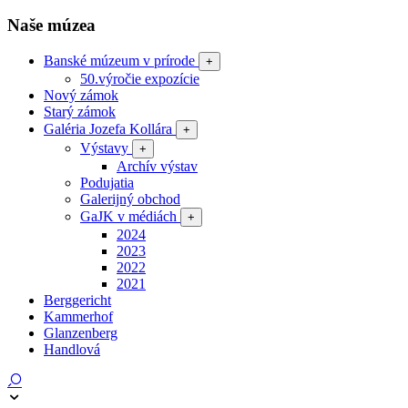
Naše múzea
Banské múzeum v prírode
+
50.výročie expozície
Nový zámok
Starý zámok
Galéria Jozefa Kollára
+
Výstavy
+
Archív výstav
Podujatia
Galerijný obchod
GaJK v médiách
+
2024
2023
2022
2021
Berggericht
Kammerhof
Glanzenberg
Handlová