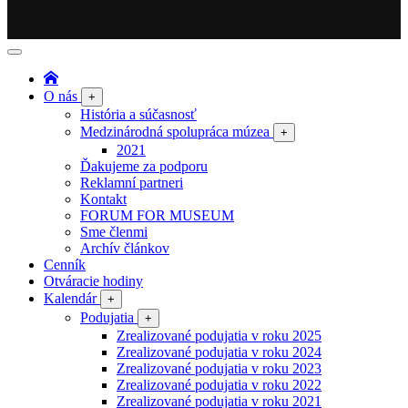
O nás
+
História a súčasnosť
Medzinárodná spolupráca múzea
+
2021
Ďakujeme za podporu
Reklamní partneri
Kontakt
FORUM FOR MUSEUM
Sme členmi
Archív článkov
Cenník
Otváracie hodiny
Kalendár
+
Podujatia
+
Zrealizované podujatia v roku 2025
Zrealizované podujatia v roku 2024
Zrealizované podujatia v roku 2023
Zrealizované podujatia v roku 2022
Zrealizované podujatia v roku 2021