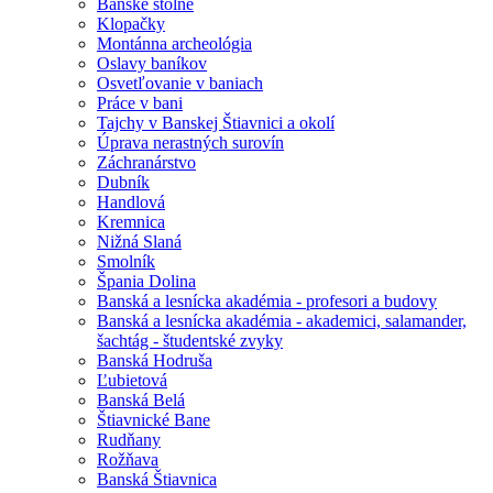
Banské štôlne
Klopačky
Montánna archeológia
Oslavy baníkov
Osvetľovanie v baniach
Práce v bani
Tajchy v Banskej Štiavnici a okolí
Úprava nerastných surovín
Záchranárstvo
Dubník
Handlová
Kremnica
Nižná Slaná
Smolník
Špania Dolina
Banská a lesnícka akadémia - profesori a budovy
Banská a lesnícka akadémia - akademici, salamander,
šachtág - študentské zvyky
Banská Hodruša
Ľubietová
Banská Belá
Štiavnické Bane
Rudňany
Rožňava
Banská Štiavnica