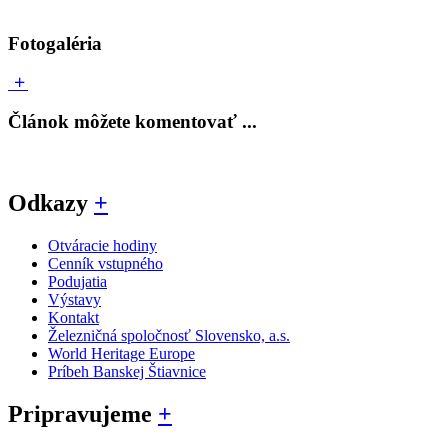
Fotogaléria
Článok môžete komentovať ...
Odkazy
+
Otváracie hodiny
Cenník vstupného
Podujatia
Výstavy
Kontakt
Železničná spoločnosť Slovensko, a.s.
World Heritage Europe
Príbeh Banskej Štiavnice
Pripravujeme
+