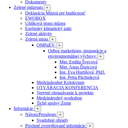
Dokumenty
Zelené múzeum
+
Deklarácia Múzeá pre budúcnosť
EWOBOX
Uhlíková stopa múzea
Európsky klimatický pakt
Zelené aktivity
Zelená misia
+
OMPaEV
+
Odbor marketingu, propagácie a
environmentálnej výchovy
+
Mgr. Emília Švecová
Mgr. Anna Ďuricová
Ing. Eva Hurtišová, PhD.
Ing. Petra Páchniková
Medzinárodné Kolokvium
OTVÁRACIA KONFERENCIA
Verejné obstarávanie k projektu
Medzinárodný workshop
Tiché správy Zeme
Informácie
+
Nájom/Prenájom
+
Svadobné obrady
Povinné zverejňované informácie
+