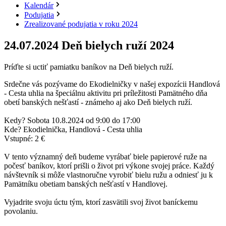
Kalendár
Podujatia
Zrealizované podujatia v roku 2024
24.07.2024
Deň bielych ruží 2024
Príďte si uctiť pamiatku baníkov na Deň bielych ruží.
Srdečne vás pozývame do Ekodielničky v našej expozícii Handlová
- Cesta uhlia na špeciálnu aktivitu pri príležitosti Pamätného dňa
obetí banských nešťastí - známeho aj ako Deň bielych ruží.
Kedy? Sobota 10.8.2024 od 9:00 do 17:00
Kde? Ekodielnička, Handlová - Cesta uhlia
Vstupné: 2 €
V tento významný deň budeme vyrábať biele papierové ruže na
počesť baníkov, ktorí prišli o život pri výkone svojej práce. Každý
návštevník si môže vlastnoručne vyrobiť bielu ružu a odniesť ju k
Pamätníku obetiam banských nešťastí v Handlovej.
Vyjadrite svoju úctu tým, ktorí zasvätili svoj život baníckemu
povolaniu.