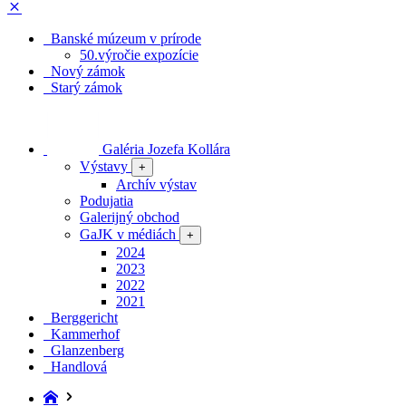
Banské múzeum v prírode
50.výročie expozície
Nový zámok
Starý zámok
Galéria Jozefa Kollára
Výstavy
+
Archív výstav
Podujatia
Galerijný obchod
GaJK v médiách
+
2024
2023
2022
2021
Berggericht
Kammerhof
Glanzenberg
Handlová