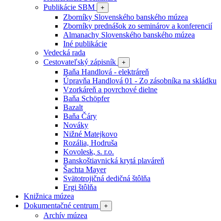
Publikácie SBM
+
Zborníky Slovenského banského múzea
Zborníky prednášok zo seminárov a konferencií
Almanachy Slovenského banského múzea
Iné publikácie
Vedecká rada
Cestovateľský zápisník
+
Baňa Handlová - elektráreň
Úpravňa Handlová 01 - Zo zásobníka na skládku
Vzorkáreň a povrchové dielne
Baňa Schöpfer
Bazalt
Baňa Čáry
Nováky
Nižné Matejkovo
Rozália, Hodruša
Kovolesk, s. r.o.
Banskoštiavnická krytá plaváreň
Šachta Mayer
Svätotrojičná dedičná štôlňa
Ergi štôlňa
Knižnica múzea
Dokumentačné centrum
+
Archív múzea