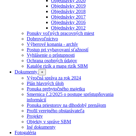
Objednávky 2020
Objednávky 2019
Objednávky 2018
Objednávky 2017
Objednávky 2016
Objednávky 2012
Ponuky voľných pracovných miest
Dobrovoľníctvo
Výberové konania - archív
Postup pri vybavovaní sťažností
Vyhlásenie o prístupnosti
Ochrana osobných údajov
Katalóg rizík a mapa rizík SBM
Dokumenty
+
Výročná správa za rok 2024
Plán hlavných úloh
Ponuka prebytočného majetku
Smernica č.2/2025 o postupe sprístupňovania
informácií
Ponuka priestorov na dlhodobý prenájom
Profil verejného obstarávateľa
Projekty
Objekty v správe SBM
Iné dokumenty
Fotogaléria