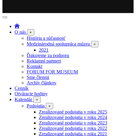
O nás
+
História a súčasnosť
Medzinárodná spolupráca múzea
+
2021
Ďakujeme za podporu
Reklamní partneri
Kontakt
FORUM FOR MUSEUM
Sme členmi
Archív článkov
Cenník
Otváracie hodiny
Kalendár
+
Podujatia
+
Zrealizované podujatia v roku 2025
Zrealizované podujatia v roku 2024
Zrealizované podujatia v roku 2023
Zrealizované podujatia v roku 2022
Zrealizované podujatia v roku 2021