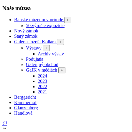
Naše múzea
Banské múzeum v prírode
+
50.výročie expozície
Nový zámok
Starý zámok
Galéria Jozefa Kollára
+
Výstavy
+
Archív výstav
Podujatia
Galerijný obchod
GaJK v médiách
+
2024
2023
2022
2021
Berggericht
Kammerhof
Glanzenberg
Handlová