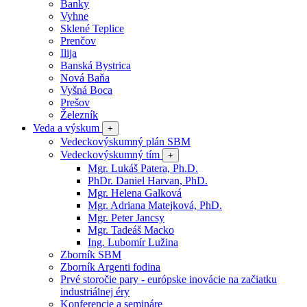
Banky
Vyhne
Sklené Teplice
Prenčov
Ilija
Banská Bystrica
Nová Baňa
Vyšná Boca
Prešov
Železník
Veda a výskum
+
Vedeckovýskumný plán SBM
Vedeckovýskumný tím
+
Mgr. Lukáš Patera, Ph.D.
PhDr. Daniel Harvan, PhD.
Mgr. Helena Galková
Mgr. Adriana Matejková, PhD.
Mgr. Peter Jancsy
Mgr. Tadeáš Macko
Ing. Lubomír Lužina
Zborník SBM
Zborník Argenti fodina
Prvé storočie pary - európske inovácie na začiatku
industriálnej éry
Konferencie a semináre