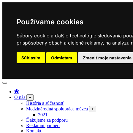
Používame cookies
Súbory cookie a ďalšie technológie sledovania pou
prispôsobený obsah a cielené reklamy, na analýzu n
Súhlasím
Odmietam
Zmeniť moje nastavenia
O nás
+
História a súčasnosť
Medzinárodná spolupráca múzea
+
2021
Ďakujeme za podporu
Reklamní partneri
Kontakt