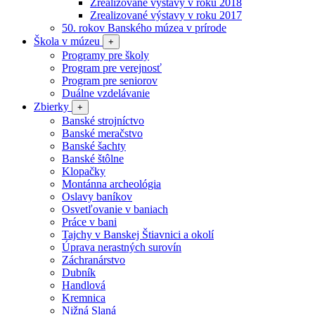
Zrealizované výstavy v roku 2018
Zrealizované výstavy v roku 2017
50. rokov Banského múzea v prírode
Škola v múzeu
+
Programy pre školy
Program pre verejnosť
Program pre seniorov
Duálne vzdelávanie
Zbierky
+
Banské strojníctvo
Banské meračstvo
Banské šachty
Banské štôlne
Klopačky
Montánna archeológia
Oslavy baníkov
Osvetľovanie v baniach
Práce v bani
Tajchy v Banskej Štiavnici a okolí
Úprava nerastných surovín
Záchranárstvo
Dubník
Handlová
Kremnica
Nižná Slaná