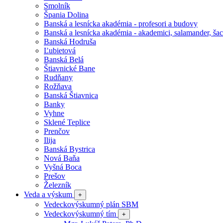
Smolník
Špania Dolina
Banská a lesnícka akadémia - profesori a budovy
Banská a lesnícka akadémia - akademici, salamander, šac
Banská Hodruša
Ľubietová
Banská Belá
Štiavnické Bane
Rudňany
Rožňava
Banská Štiavnica
Banky
Vyhne
Sklené Teplice
Prenčov
Ilija
Banská Bystrica
Nová Baňa
Vyšná Boca
Prešov
Železník
Veda a výskum
+
Vedeckovýskumný plán SBM
Vedeckovýskumný tím
+