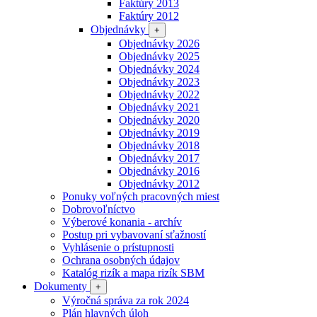
Faktúry 2013
Faktúry 2012
Objednávky
+
Objednávky 2026
Objednávky 2025
Objednávky 2024
Objednávky 2023
Objednávky 2022
Objednávky 2021
Objednávky 2020
Objednávky 2019
Objednávky 2018
Objednávky 2017
Objednávky 2016
Objednávky 2012
Ponuky voľných pracovných miest
Dobrovoľníctvo
Výberové konania - archív
Postup pri vybavovaní sťažností
Vyhlásenie o prístupnosti
Ochrana osobných údajov
Katalóg rizík a mapa rizík SBM
Dokumenty
+
Výročná správa za rok 2024
Plán hlavných úloh