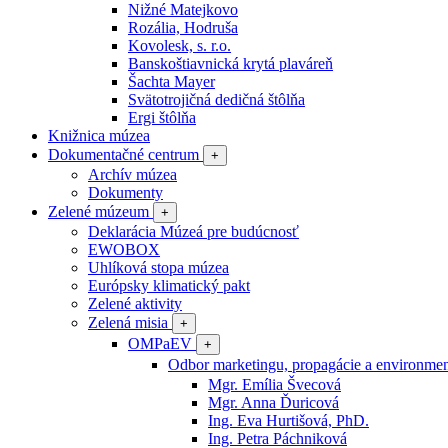
Nižné Matejkovo
Rozália, Hodruša
Kovolesk, s. r.o.
Banskoštiavnická krytá plaváreň
Šachta Mayer
Svätotrojičná dedičná štôlňa
Ergi štôlňa
Knižnica múzea
Dokumentačné centrum
+
Archív múzea
Dokumenty
Zelené múzeum
+
Deklarácia Múzeá pre budúcnosť
EWOBOX
Uhlíková stopa múzea
Európsky klimatický pakt
Zelené aktivity
Zelená misia
+
OMPaEV
+
Odbor marketingu, propagácie a environme
Mgr. Emília Švecová
Mgr. Anna Ďuricová
Ing. Eva Hurtišová, PhD.
Ing. Petra Páchniková