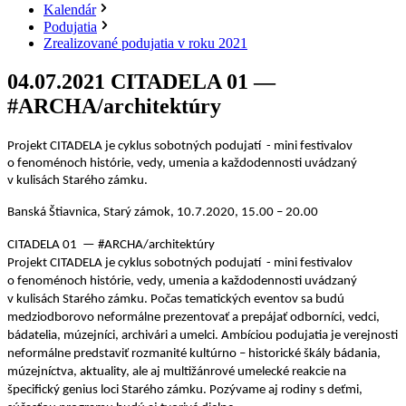
Kalendár
Podujatia
Zrealizované podujatia v roku 2021
04.07.2021
CITADELA 01 —
#ARCHA/architektúry
Projekt CITADELA je cyklus sobotných podujatí - mini festivalov
o fenoménoch histórie, vedy, umenia a každodennosti uvádzaný
v kulisách Starého zámku.
Banská Štiavnica, Starý zámok, 10.7.2020, 15.00 – 20.00
CITADELA 01 — #ARCHA/architektúry
Projekt CITADELA je cyklus sobotných podujatí - mini festivalov
o fenoménoch histórie, vedy, umenia a každodennosti uvádzaný
v kulisách Starého zámku. Počas tematických eventov sa budú
medziodborovo neformálne prezentovať a prepájať odborníci, vedci,
bádatelia, múzejníci, archivári a umelci. Ambíciou podujatia je verejnosti
neformálne predstaviť rozmanité kultúrno – historické škály bádania,
múzejníctva, aktuality, ale aj multižánrové umelecké reakcie na
špecifický genius loci Starého zámku.
Pozývame aj rodiny s deťmi,