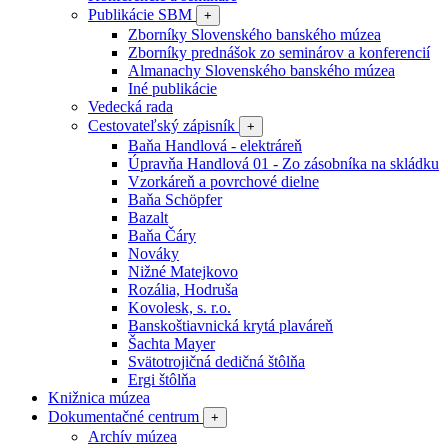
Publikácie SBM
+
Zborníky Slovenského banského múzea
Zborníky prednášok zo seminárov a konferencií
Almanachy Slovenského banského múzea
Iné publikácie
Vedecká rada
Cestovateľský zápisník
+
Baňa Handlová - elektráreň
Úpravňa Handlová 01 - Zo zásobníka na skládku
Vzorkáreň a povrchové dielne
Baňa Schöpfer
Bazalt
Baňa Čáry
Nováky
Nižné Matejkovo
Rozália, Hodruša
Kovolesk, s. r.o.
Banskoštiavnická krytá plaváreň
Šachta Mayer
Svätotrojičná dedičná štôlňa
Ergi štôlňa
Knižnica múzea
Dokumentačné centrum
+
Archív múzea