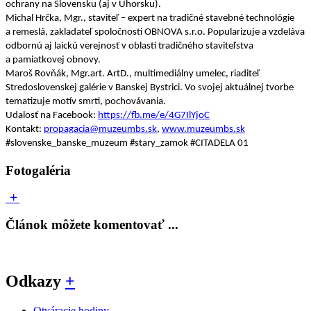
ochrany na Slovensku (aj v Uhorsku).
Michal Hrčka, Mgr., staviteľ – expert na tradičné stavebné technológie
a remeslá, zakladateľ spoločnosti OBNOVA s.r.o. Popularizuje a vzdeláva
odbornú aj laickú verejnosť v oblasti tradičného staviteľstva
a pamiatkovej obnovy.
Maroš Rovňák, Mgr.art. ArtD., multimediálny umelec, riaditeľ
Stredoslovenskej galérie v Banskej Bystrici. Vo svojej aktuálnej tvorbe
tematizuje motív smrti, pochovávania.
Udalosť na Facebook:
https://fb.me/e/4G7IlYjoC
Kontakt:
propagacia@muzeumbs.sk
,
www.muzeumbs.sk
#slovenske_banske_muzeum #stary_zamok #CITADELA 01
Fotogaléria
Článok môžete komentovať ...
Odkazy
+
Otváracie hodiny