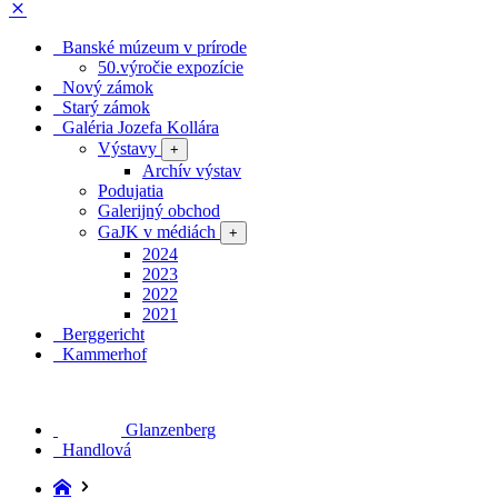
Banské múzeum v prírode
50.výročie expozície
Nový zámok
Starý zámok
Galéria Jozefa Kollára
Výstavy
+
Archív výstav
Podujatia
Galerijný obchod
GaJK v médiách
+
2024
2023
2022
2021
Berggericht
Kammerhof
Glanzenberg
Handlová