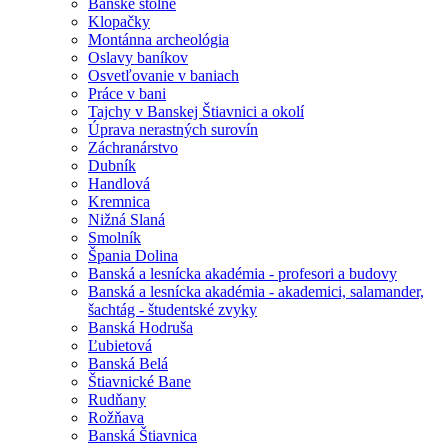
Banské štôlne
Klopačky
Montánna archeológia
Oslavy baníkov
Osvetľovanie v baniach
Práce v bani
Tajchy v Banskej Štiavnici a okolí
Úprava nerastných surovín
Záchranárstvo
Dubník
Handlová
Kremnica
Nižná Slaná
Smolník
Špania Dolina
Banská a lesnícka akadémia - profesori a budovy
Banská a lesnícka akadémia - akademici, salamander,
šachtág - študentské zvyky
Banská Hodruša
Ľubietová
Banská Belá
Štiavnické Bane
Rudňany
Rožňava
Banská Štiavnica