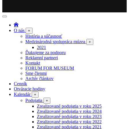
O nás
+
História a súčasnosť
Medzinárodná spolupráca múzea
+
2021
Ďakujeme za podporu
Reklamní partneri
Kontakt
FORUM FOR MUSEUM
Sme členmi
Archív článkov
Cenník
Otváracie hodiny
Kalendár
+
Podujatia
+
Zrealizované podujatia v roku 2025
Zrealizované podujatia v roku 2024
Zrealizované podujatia v roku 2023
Zrealizované podujatia v roku 2022
Zrealizované podujatia v roku 2021