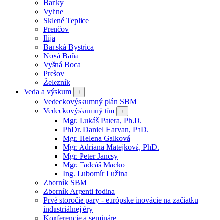
Banky
Vyhne
Sklené Teplice
Prenčov
Ilija
Banská Bystrica
Nová Baňa
Vyšná Boca
Prešov
Železník
Veda a výskum
+
Vedeckovýskumný plán SBM
Vedeckovýskumný tím
+
Mgr. Lukáš Patera, Ph.D.
PhDr. Daniel Harvan, PhD.
Mgr. Helena Galková
Mgr. Adriana Matejková, PhD.
Mgr. Peter Jancsy
Mgr. Tadeáš Macko
Ing. Lubomír Lužina
Zborník SBM
Zborník Argenti fodina
Prvé storočie pary - európske inovácie na začiatku
industriálnej éry
Konferencie a semináre