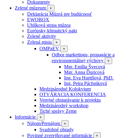
Dokumenty
Zelené múzeum
+
Deklarácia Múzeá pre budúcnosť
EWOBOX
Uhlíková stopa múzea
Európsky klimatický pakt
Zelené aktivity
Zelená misia
+
OMPaEV
+
Odbor marketingu, propagácie a
environmentálnej výchovy
+
Mgr. Emília Švecová
Mgr. Anna Ďuricová
Ing. Eva Hurtišová, PhD.
Ing. Petra Páchniková
Medzinárodné Kolokvium
OTVÁRACIA KONFERENCIA
Verejné obstarávanie k projektu
Medzinárodný workshop
Tiché správy Zeme
Informácie
+
Nájom/Prenájom
+
Svadobné obrady
Povinné zverejňované informácie
+