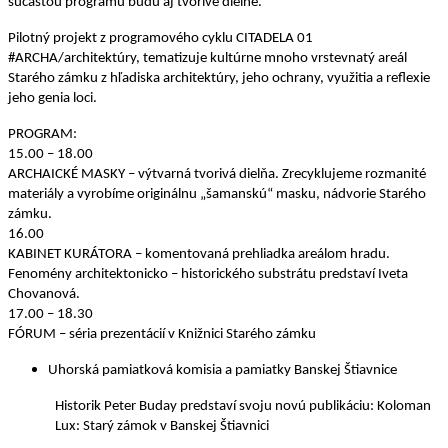
súčasťou programu budú aj tvorivé dielne.
Pilotný
projekt z programového cyklu CITADELA 01
#ARCHA/architektúry, tematizuje kultúrne mnoho vrstevnatý areál
Starého zámku z hľadiska architektúry, jeho ochrany, využitia a reflexie
jeho genia loci.
PROGRAM
:
15.00 – 18.00
ARCHAICKÉ MASKY – výtvarná tvorivá dielňa. Zrecyklujeme rozmanité
materiály a vyrobíme originálnu „šamanskú“ masku, nádvorie Starého
zámku.
16.00
KABINET KURÁTORA – komentovaná prehliadka areálom hradu.
Fenomény architektonicko – historického substrátu predstaví Iveta
Chovanová.
17.00 – 18.30
FÓRUM – séria prezentácií v Knižnici Starého zámku
Uhorská pamiatková komisia a pamiatky Banskej Štiavnice
Historik Peter Buday predstaví svoju novú publikáciu: Koloman
Lux: Starý zámok v Banskej Štiavnici