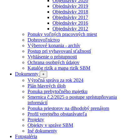
Objednávky 2020
Objednávky 2019
Objednávky 2018
Objednávky 2017
Objednávky 2016
Objednávky 2012
Ponuky voľných pracovných miest
Dobrovoľníctvo
Výberové konania - archív
Postup pri vybavovaní sťažností
Vyhlásenie o prístupnosti
Ochrana osobných údajov
Katalóg rizík a mapa rizík SBM
Dokumenty
+
Výročná správa za rok 2024
Plán hlavných úloh
Ponuka prebytočného majetku
Smernica č.2/2025 o postupe sprístupňovania
informácií
Ponuka priestorov na dlhodobý prenájom
Profil verejného obstarávateľa
Projekty
Objekty v správe SBM
Iné dokumenty
Fotogaléria