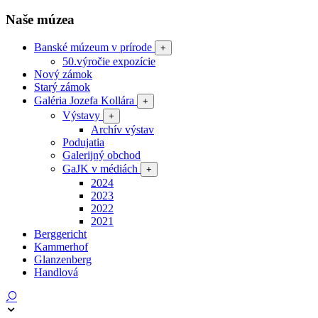
Naše múzea
Banské múzeum v prírode
+
50.výročie expozície
Nový zámok
Starý zámok
Galéria Jozefa Kollára
+
Výstavy
+
Archív výstav
Podujatia
Galerijný obchod
GaJK v médiách
+
2024
2023
2022
2021
Berggericht
Kammerhof
Glanzenberg
Handlová