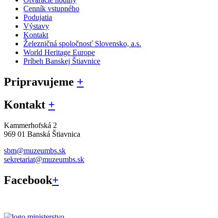
Cenník vstupného
Podujatia
Výstavy
Kontakt
Železničná spoločnosť Slovensko, a.s.
World Heritage Europe
Príbeh Banskej Štiavnice
Pripravujeme
+
Kontakt
+
Kammerhofská 2
969 01 Banská Štiavnica
sbm@muzeumbs.sk
sekretariat@muzeumbs.sk
Facebook
+