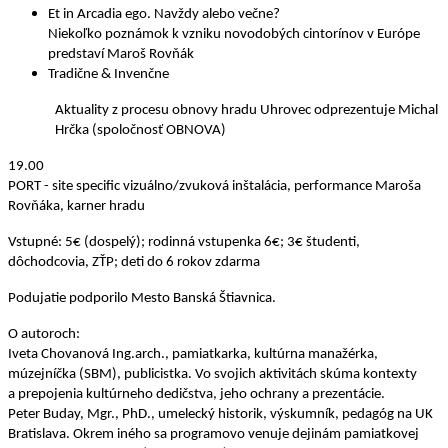
Et in Arcadia ego. Navždy alebo večne?
Niekoľko poznámok k vzniku novodobých cintorínov v Európe
predstaví Maroš Rovňák
Tradične & Invenčne
Aktuality z procesu obnovy hradu Uhrovec odprezentuje Michal
Hrčka (spoločnosť OBNOVA)
19.00
PORT - site specific vizuálno/zvuková inštalácia, performance Maroša
Rovňáka, karner hradu
Vstupné: 5€ (dospelý); rodinná vstupenka 6€; 3€ študenti,
dôchodcovia, ZŤP; deti do 6 rokov zdarma
Podujatie podporilo Mesto Banská Štiavnica.
O autoroch:
Iveta Chovanová Ing.arch., pamiatkarka, kultúrna manažérka,
múzejníčka (SBM), publicistka. Vo svojich aktivitách skúma kontexty
a prepojenia kultúrneho dedičstva, jeho ochrany a prezentácie.
Peter Buday, Mgr., PhD., umelecký historik, výskumník, pedagóg na UK
Bratislava. Okrem iného sa programovo venuje dejinám pamiatkovej