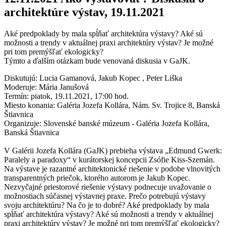
architektúre výstav, 19.11.2021
Aké predpoklady by mala spĺňať architektúra výstavy? Aké sú
možnosti a trendy v aktuálnej praxi architektúry výstav? Je možné
pri tom premýšľať ekologicky?
Týmto a ďalším otázkam bude venovaná diskusia v GaJK.
Diskutujú: Lucia Gamanová, Jakub Kopec , Peter Liška
Moderuje: Mária Janušová
Termín: piatok, 19.11.2021, 17:00 hod.
Miesto konania: Galéria Jozefa Kollára, Nám. Sv. Trojice 8, Banská
Štiavnica
Organizuje: Slovenské banské múzeum - Galéria Jozefa Kollára,
Banská Štiavnica
V Galérii Jozefa Kollára (GaJK) prebieha výstava „Edmund Gwerk:
Paralely a paradoxy“ v kurátorskej koncepcii Zsófie Kiss-Szemán.
Na výstave je razantné architektonické riešenie v podobe vlnovitých
transparentných priečok, ktorého autorom je Jakub Kopec.
Nezvyčajné priestorové riešenie výstavy podnecuje uvažovanie o
možnostiach súčasnej výstavnej praxe. Prečo potrebujú výstavy
svoju architektúru? Na čo je to dobré? Aké predpoklady by mala
spĺňať architektúra výstavy? Aké sú možnosti a trendy v aktuálnej
praxi architektúry výstav? Je možné pri tom premýšľať ekologicky?