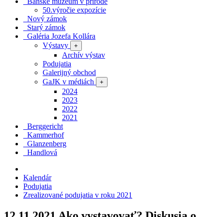
Banské múzeum v prírode
50.výročie expozície
Nový zámok
Starý zámok
Galéria Jozefa Kollára
Výstavy
+
Archív výstav
Podujatia
Galerijný obchod
GaJK v médiách
+
2024
2023
2022
2021
Berggericht
Kammerhof
Glanzenberg
Handlová
Kalendár
Podujatia
Zrealizované podujatia v roku 2021
12.11.2021
Ako vystavovať? Diskusia o