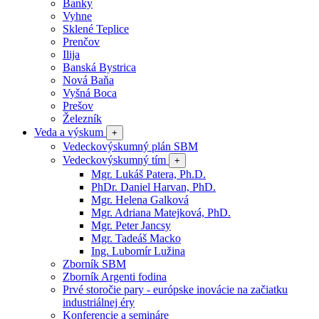
Banky
Vyhne
Sklené Teplice
Prenčov
Ilija
Banská Bystrica
Nová Baňa
Vyšná Boca
Prešov
Železník
Veda a výskum
+
Vedeckovýskumný plán SBM
Vedeckovýskumný tím
+
Mgr. Lukáš Patera, Ph.D.
PhDr. Daniel Harvan, PhD.
Mgr. Helena Galková
Mgr. Adriana Matejková, PhD.
Mgr. Peter Jancsy
Mgr. Tadeáš Macko
Ing. Lubomír Lužina
Zborník SBM
Zborník Argenti fodina
Prvé storočie pary - európske inovácie na začiatku
industriálnej éry
Konferencie a semináre