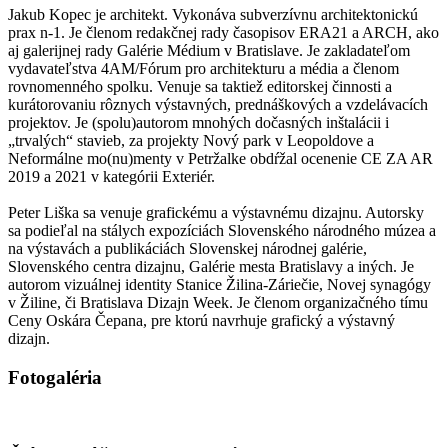
Jakub Kopec je architekt. Vykonáva subverzívnu architektonickú
prax n-1. Je členom redakčnej rady časopisov ERA21 a ARCH, ako
aj galerijnej rady Galérie Médium v Bratislave. Je zakladateľom
vydavateľstva 4AM/Fórum pro architekturu a média a členom
rovnomenného spolku. Venuje sa taktiež editorskej činnosti a
kurátorovaniu rôznych výstavných, prednáškových a vzdelávacích
projektov. Je (spolu)autorom mnohých dočasných inštalácii i
„trvalých“ stavieb, za projekty Nový park v Leopoldove a
Neformálne mo(nu)menty v Petržalke obdŕžal ocenenie CE ZA AR
2019 a 2021 v kategórii Exteriér.
Peter Liška sa venuje grafickému a výstavnému dizajnu. Autorsky
sa podieľal na stálych expozíciách Slovenského národného múzea a
na výstavách a publikáciách Slovenskej národnej galérie,
Slovenského centra dizajnu, Galérie mesta Bratislavy a iných. Je
autorom vizuálnej identity Stanice Žilina-Záriečie, Novej synagógy
v Žiline, či Bratislava Dizajn Week. Je členom organizačného tímu
Ceny Oskára Čepana, pre ktorú navrhuje grafický a výstavný
dizajn.
Fotogaléria