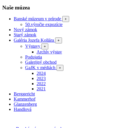
Naše múzea
Banské múzeum v prírode
+
50.výročie expozície
Nový zámok
Starý zámok
Galéria Jozefa Kollára
+
Výstavy
+
Archív výstav
Podujatia
Galerijný obchod
GaJK v médiách
+
2024
2023
2022
2021
Berggericht
Kammerhof
Glanzenberg
Handlová