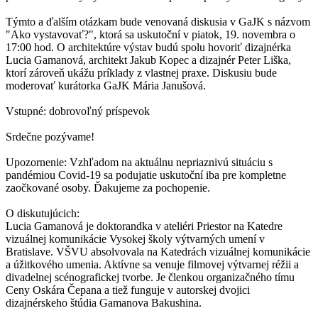
Týmto a ďalším otázkam bude venovaná diskusia v GaJK s názvom
"Ako vystavovať?", ktorá sa uskutoční v piatok, 19. novembra o
17:00 hod. O architektúre výstav budú spolu hovoriť dizajnérka
Lucia Gamanová, architekt Jakub Kopec a dizajnér Peter Liška,
ktorí zároveň ukážu príklady z vlastnej praxe. Diskusiu bude
moderovať kurátorka GaJK Mária Janušová.
Vstupné: dobrovoľný príspevok
Srdečne pozývame!
Upozornenie: Vzhľadom na aktuálnu nepriaznivú situáciu s
pandémiou Covid-19 sa podujatie uskutoční iba pre kompletne
zaočkované osoby. Ďakujeme za pochopenie.
O diskutujúcich:
Lucia Gamanová je doktorandka v ateliéri Priestor na Katedre
vizuálnej komunikácie Vysokej školy výtvarných umení v
Bratislave. VŠVU absolvovala na Katedrách vizuálnej komunikácie
a úžitkového umenia. Aktívne sa venuje filmovej výtvarnej réžii a
divadelnej scénografickej tvorbe. Je členkou organizačného tímu
Ceny Oskára Čepana a tiež funguje v autorskej dvojici
dizajnérskeho štúdia Gamanova Bakushina.