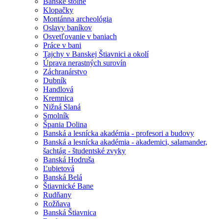
Banské štôlne
Klopačky
Montánna archeológia
Oslavy baníkov
Osvetľovanie v baniach
Práce v bani
Tajchy v Banskej Štiavnici a okolí
Úprava nerastných surovín
Záchranárstvo
Dubník
Handlová
Kremnica
Nižná Slaná
Smolník
Špania Dolina
Banská a lesnícka akadémia - profesori a budovy
Banská a lesnícka akadémia - akademici, salamander,
šachtág - študentské zvyky
Banská Hodruša
Ľubietová
Banská Belá
Štiavnické Bane
Rudňany
Rožňava
Banská Štiavnica