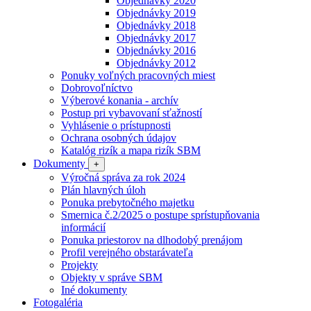
Objednávky 2020
Objednávky 2019
Objednávky 2018
Objednávky 2017
Objednávky 2016
Objednávky 2012
Ponuky voľných pracovných miest
Dobrovoľníctvo
Výberové konania - archív
Postup pri vybavovaní sťažností
Vyhlásenie o prístupnosti
Ochrana osobných údajov
Katalóg rizík a mapa rizík SBM
Dokumenty
+
Výročná správa za rok 2024
Plán hlavných úloh
Ponuka prebytočného majetku
Smernica č.2/2025 o postupe sprístupňovania
informácií
Ponuka priestorov na dlhodobý prenájom
Profil verejného obstarávateľa
Projekty
Objekty v správe SBM
Iné dokumenty
Fotogaléria