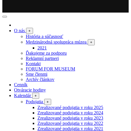
O nás
+
História a súčasnosť
Medzinárodná spolupráca múzea
+
2021
Ďakujeme za podporu
Reklamní partneri
Kontakt
FORUM FOR MUSEUM
Sme členmi
Archív článkov
Cenník
Otváracie hodiny
Kalendár
+
Podujatia
+
Zrealizované podujatia v roku 2025
Zrealizované podujatia v roku 2024
Zrealizované podujatia v roku 2023
Zrealizované podujatia v roku 2022
Zrealizované podujatia v roku 2021