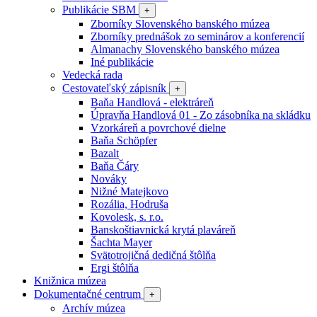
Publikácie SBM
+
Zborníky Slovenského banského múzea
Zborníky prednášok zo seminárov a konferencií
Almanachy Slovenského banského múzea
Iné publikácie
Vedecká rada
Cestovateľský zápisník
+
Baňa Handlová - elektráreň
Úpravňa Handlová 01 - Zo zásobníka na skládku
Vzorkáreň a povrchové dielne
Baňa Schöpfer
Bazalt
Baňa Čáry
Nováky
Nižné Matejkovo
Rozália, Hodruša
Kovolesk, s. r.o.
Banskoštiavnická krytá plaváreň
Šachta Mayer
Svätotrojičná dedičná štôlňa
Ergi štôlňa
Knižnica múzea
Dokumentačné centrum
+
Archív múzea