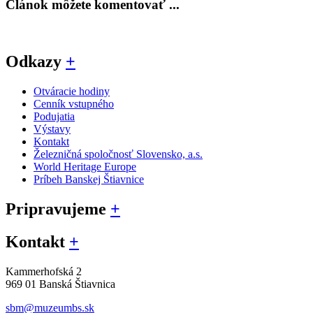
Článok môžete komentovať ...
Odkazy
+
Otváracie hodiny
Cenník vstupného
Podujatia
Výstavy
Kontakt
Železničná spoločnosť Slovensko, a.s.
World Heritage Europe
Príbeh Banskej Štiavnice
Pripravujeme
+
Kontakt
+
Kammerhofská 2
969 01 Banská Štiavnica
sbm@muzeumbs.sk