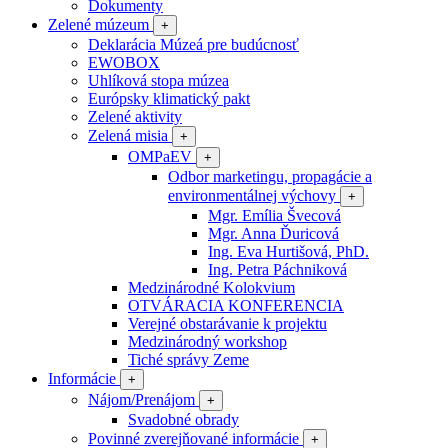
Dokumenty
Zelené múzeum
+
Deklarácia Múzeá pre budúcnosť
EWOBOX
Uhlíková stopa múzea
Európsky klimatický pakt
Zelené aktivity
Zelená misia
+
OMPaEV
+
Odbor marketingu, propagácie a
environmentálnej výchovy
+
Mgr. Emília Švecová
Mgr. Anna Ďuricová
Ing. Eva Hurtišová, PhD.
Ing. Petra Páchniková
Medzinárodné Kolokvium
OTVÁRACIA KONFERENCIA
Verejné obstarávanie k projektu
Medzinárodný workshop
Tiché správy Zeme
Informácie
+
Nájom/Prenájom
+
Svadobné obrady
Povinné zverejňované informácie
+