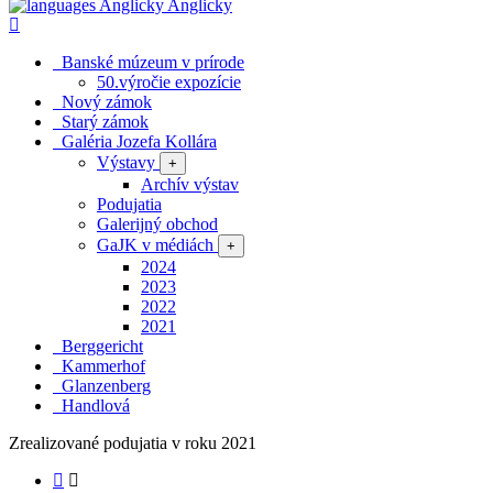
Anglicky
Banské múzeum v prírode
50.výročie expozície
Nový zámok
Starý zámok
Galéria Jozefa Kollára
Výstavy
+
Archív výstav
Podujatia
Galerijný obchod
GaJK v médiách
+
2024
2023
2022
2021
Berggericht
Kammerhof
Glanzenberg
Handlová
Zrealizované podujatia v roku 2021