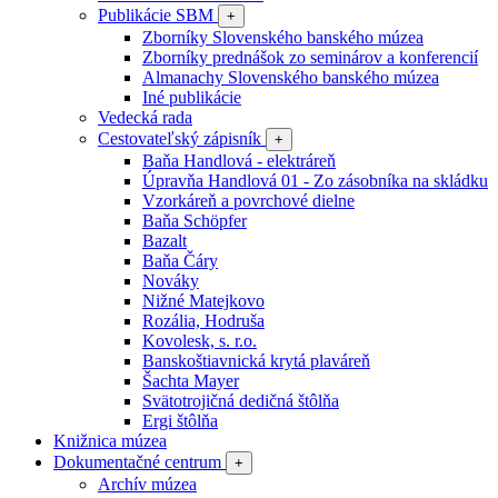
Publikácie SBM
+
Zborníky Slovenského banského múzea
Zborníky prednášok zo seminárov a konferencií
Almanachy Slovenského banského múzea
Iné publikácie
Vedecká rada
Cestovateľský zápisník
+
Baňa Handlová - elektráreň
Úpravňa Handlová 01 - Zo zásobníka na skládku
Vzorkáreň a povrchové dielne
Baňa Schöpfer
Bazalt
Baňa Čáry
Nováky
Nižné Matejkovo
Rozália, Hodruša
Kovolesk, s. r.o.
Banskoštiavnická krytá plaváreň
Šachta Mayer
Svätotrojičná dedičná štôlňa
Ergi štôlňa
Knižnica múzea
Dokumentačné centrum
+
Archív múzea