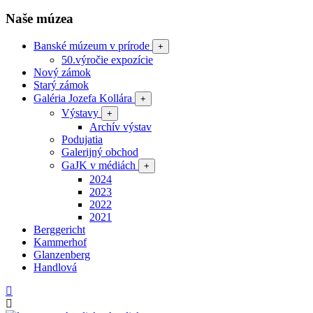
Naše múzea
Banské múzeum v prírode
+
50.výročie expozície
Nový zámok
Starý zámok
Galéria Jozefa Kollára
+
Výstavy
+
Archív výstav
Podujatia
Galerijný obchod
GaJK v médiách
+
2024
2023
2022
2021
Berggericht
Kammerhof
Glanzenberg
Handlová