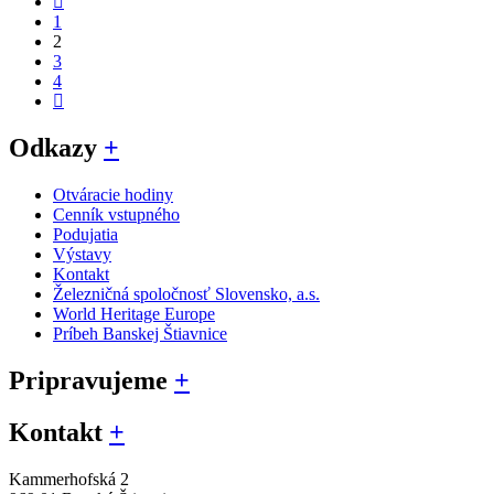
1
2
3
4
Odkazy
+
Otváracie hodiny
Cenník vstupného
Podujatia
Výstavy
Kontakt
Železničná spoločnosť Slovensko, a.s.
World Heritage Europe
Príbeh Banskej Štiavnice
Pripravujeme
+
Kontakt
+
Kammerhofská 2