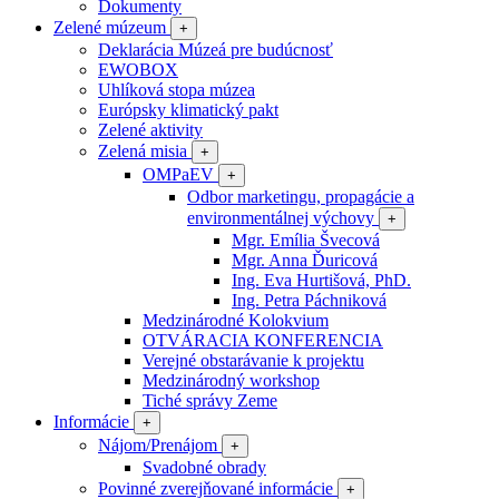
Dokumenty
Zelené múzeum
+
Deklarácia Múzeá pre budúcnosť
EWOBOX
Uhlíková stopa múzea
Európsky klimatický pakt
Zelené aktivity
Zelená misia
+
OMPaEV
+
Odbor marketingu, propagácie a
environmentálnej výchovy
+
Mgr. Emília Švecová
Mgr. Anna Ďuricová
Ing. Eva Hurtišová, PhD.
Ing. Petra Páchniková
Medzinárodné Kolokvium
OTVÁRACIA KONFERENCIA
Verejné obstarávanie k projektu
Medzinárodný workshop
Tiché správy Zeme
Informácie
+
Nájom/Prenájom
+
Svadobné obrady
Povinné zverejňované informácie
+