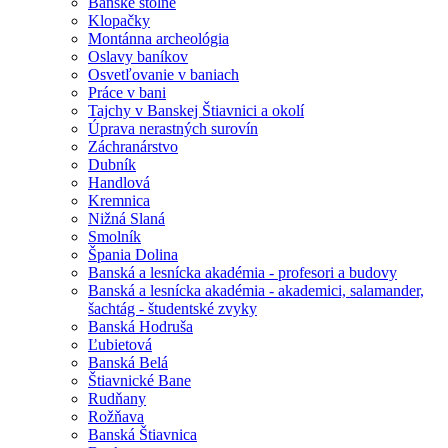
Banské štôlne
Klopačky
Montánna archeológia
Oslavy baníkov
Osvetľovanie v baniach
Práce v bani
Tajchy v Banskej Štiavnici a okolí
Úprava nerastných surovín
Záchranárstvo
Dubník
Handlová
Kremnica
Nižná Slaná
Smolník
Špania Dolina
Banská a lesnícka akadémia - profesori a budovy
Banská a lesnícka akadémia - akademici, salamander,
šachtág - študentské zvyky
Banská Hodruša
Ľubietová
Banská Belá
Štiavnické Bane
Rudňany
Rožňava
Banská Štiavnica