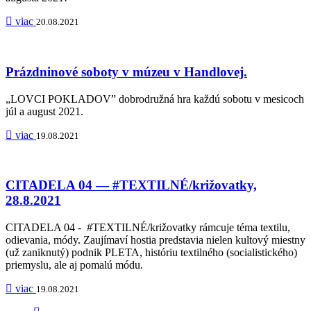
viac
20.08.2021
Prázdninové soboty v múzeu v Handlovej.
„LOVCI POKLADOV” dobrodružná hra každú sobotu v mesicoch
júl a august 2021.
viac
19.08.2021
CITADELA 04 — #TEXTILNÉ/križovatky,
28.8.2021
CITADELA 04 - #TEXTILNÉ/križovatky rámcuje téma textilu,
odievania, módy. Zaujímaví hostia predstavia nielen kultový miestny
(už zaniknutý) podnik PLETA, históriu textilného (socialistického)
priemyslu, ale aj pomalú módu.
viac
19.08.2021