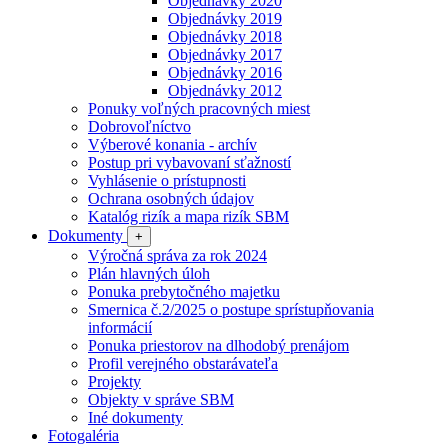
Objednávky 2020
Objednávky 2019
Objednávky 2018
Objednávky 2017
Objednávky 2016
Objednávky 2012
Ponuky voľných pracovných miest
Dobrovoľníctvo
Výberové konania - archív
Postup pri vybavovaní sťažností
Vyhlásenie o prístupnosti
Ochrana osobných údajov
Katalóg rizík a mapa rizík SBM
Dokumenty
+
Výročná správa za rok 2024
Plán hlavných úloh
Ponuka prebytočného majetku
Smernica č.2/2025 o postupe sprístupňovania
informácií
Ponuka priestorov na dlhodobý prenájom
Profil verejného obstarávateľa
Projekty
Objekty v správe SBM
Iné dokumenty
Fotogaléria