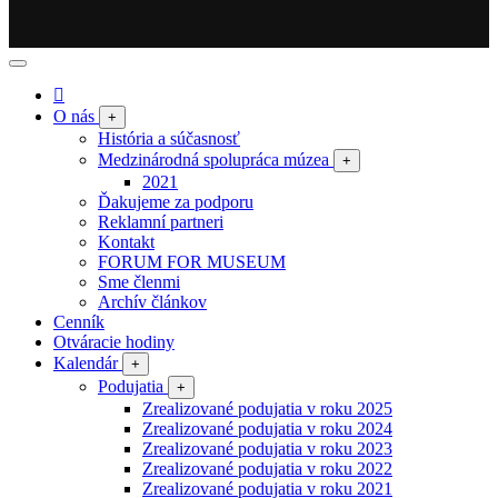
O nás
+
História a súčasnosť
Medzinárodná spolupráca múzea
+
2021
Ďakujeme za podporu
Reklamní partneri
Kontakt
FORUM FOR MUSEUM
Sme členmi
Archív článkov
Cenník
Otváracie hodiny
Kalendár
+
Podujatia
+
Zrealizované podujatia v roku 2025
Zrealizované podujatia v roku 2024
Zrealizované podujatia v roku 2023
Zrealizované podujatia v roku 2022
Zrealizované podujatia v roku 2021