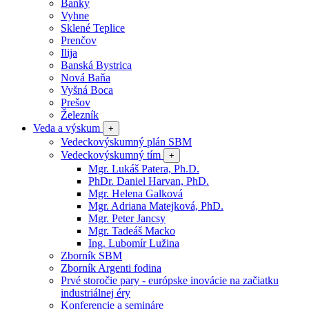
Banky
Vyhne
Sklené Teplice
Prenčov
Ilija
Banská Bystrica
Nová Baňa
Vyšná Boca
Prešov
Železník
Veda a výskum
+
Vedeckovýskumný plán SBM
Vedeckovýskumný tím
+
Mgr. Lukáš Patera, Ph.D.
PhDr. Daniel Harvan, PhD.
Mgr. Helena Galková
Mgr. Adriana Matejková, PhD.
Mgr. Peter Jancsy
Mgr. Tadeáš Macko
Ing. Lubomír Lužina
Zborník SBM
Zborník Argenti fodina
Prvé storočie pary - európske inovácie na začiatku
industriálnej éry
Konferencie a semináre