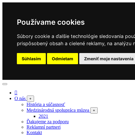
Používame cookies
Súbory cookie a ďalšie technológie sledovania pou
prispôsobený obsah a cielené reklamy, na analýzu n
Súhlasím
Odmietam
Zmeniť moje nastavenia
O nás
+
História a súčasnosť
Medzinárodná spolupráca múzea
+
2021
Ďakujeme za podporu
Reklamní partneri
Kontakt