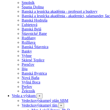
Smolník
Špania Dolina
Banská a lesnícka akadémia - profesori a budovy
Banská a lesnícka akadémia - akademici, salamander, šac
Banská Hodruša
Ľubietová
Banská Belá
Štiavnické Bane
Rudňany
Rožňava
Banská Štiavnica
Banky
Vyhne
Sklené Teplice
Prenčov
Ilija
Banská Bystrica
Nová Baňa
Vyšná Boca
Prešov
Železník
Veda a výskum
+
Vedeckovýskumný plán SBM
Vedeckovýskumný tím
+