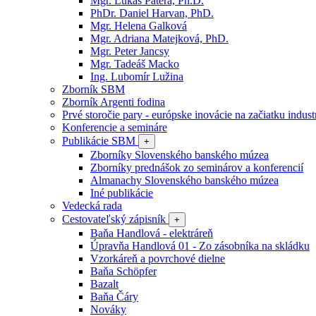
Mgr. Lukáš Patera, Ph.D.
PhDr. Daniel Harvan, PhD.
Mgr. Helena Galková
Mgr. Adriana Matejková, PhD.
Mgr. Peter Jancsy
Mgr. Tadeáš Macko
Ing. Lubomír Lužina
Zborník SBM
Zborník Argenti fodina
Prvé storočie pary - európske inovácie na začiatku industr
Konferencie a semináre
Publikácie SBM
+
Zborníky Slovenského banského múzea
Zborníky prednášok zo seminárov a konferencií
Almanachy Slovenského banského múzea
Iné publikácie
Vedecká rada
Cestovateľský zápisník
+
Baňa Handlová - elektráreň
Úpravňa Handlová 01 - Zo zásobníka na skládku
Vzorkáreň a povrchové dielne
Baňa Schöpfer
Bazalt
Baňa Čáry
Nováky