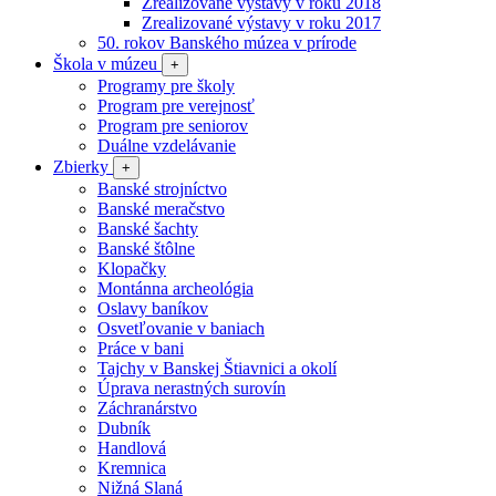
Zrealizované výstavy v roku 2018
Zrealizované výstavy v roku 2017
50. rokov Banského múzea v prírode
Škola v múzeu
+
Programy pre školy
Program pre verejnosť
Program pre seniorov
Duálne vzdelávanie
Zbierky
+
Banské strojníctvo
Banské meračstvo
Banské šachty
Banské štôlne
Klopačky
Montánna archeológia
Oslavy baníkov
Osvetľovanie v baniach
Práce v bani
Tajchy v Banskej Štiavnici a okolí
Úprava nerastných surovín
Záchranárstvo
Dubník
Handlová
Kremnica
Nižná Slaná