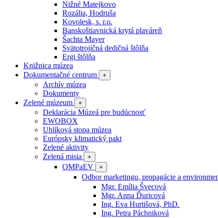
Nižné Matejkovo
Rozália, Hodruša
Kovolesk, s. r.o.
Banskoštiavnická krytá plaváreň
Šachta Mayer
Svätotrojičná dedičná štôlňa
Ergi štôlňa
Knižnica múzea
Dokumentačné centrum
+
Archív múzea
Dokumenty
Zelené múzeum
+
Deklarácia Múzeá pre budúcnosť
EWOBOX
Uhlíková stopa múzea
Európsky klimatický pakt
Zelené aktivity
Zelená misia
+
OMPaEV
+
Odbor marketingu, propagácie a environme
Mgr. Emília Švecová
Mgr. Anna Ďuricová
Ing. Eva Hurtišová, PhD.
Ing. Petra Páchniková