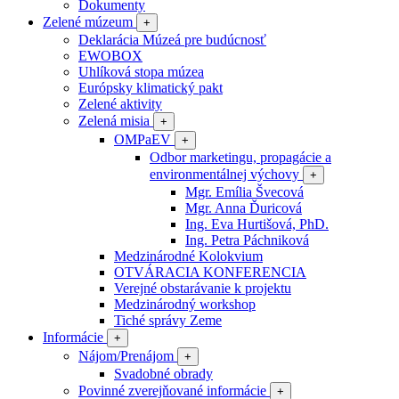
Dokumenty
Zelené múzeum
+
Deklarácia Múzeá pre budúcnosť
EWOBOX
Uhlíková stopa múzea
Európsky klimatický pakt
Zelené aktivity
Zelená misia
+
OMPaEV
+
Odbor marketingu, propagácie a
environmentálnej výchovy
+
Mgr. Emília Švecová
Mgr. Anna Ďuricová
Ing. Eva Hurtišová, PhD.
Ing. Petra Páchniková
Medzinárodné Kolokvium
OTVÁRACIA KONFERENCIA
Verejné obstarávanie k projektu
Medzinárodný workshop
Tiché správy Zeme
Informácie
+
Nájom/Prenájom
+
Svadobné obrady
Povinné zverejňované informácie
+