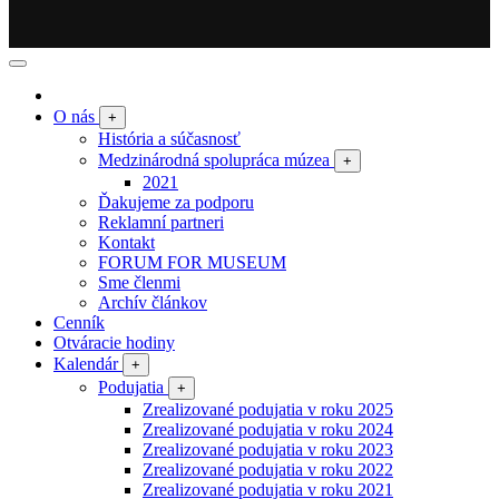
O nás
+
História a súčasnosť
Medzinárodná spolupráca múzea
+
2021
Ďakujeme za podporu
Reklamní partneri
Kontakt
FORUM FOR MUSEUM
Sme členmi
Archív článkov
Cenník
Otváracie hodiny
Kalendár
+
Podujatia
+
Zrealizované podujatia v roku 2025
Zrealizované podujatia v roku 2024
Zrealizované podujatia v roku 2023
Zrealizované podujatia v roku 2022
Zrealizované podujatia v roku 2021