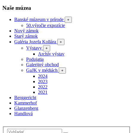
Naše múzea
Banské múzeum v prírode
+
50.výročie expozície
Nový zámok
Starý zámok
Galéria Jozefa Kollára
+
Výstavy
+
Archív výstav
Podujatia
Galerijný obchod
GaJK v médiách
+
2024
2023
2022
2021
Berggericht
Kammerhof
Glanzenberg
Handlová