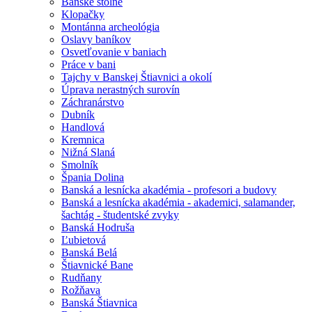
Banské štôlne
Klopačky
Montánna archeológia
Oslavy baníkov
Osvetľovanie v baniach
Práce v bani
Tajchy v Banskej Štiavnici a okolí
Úprava nerastných surovín
Záchranárstvo
Dubník
Handlová
Kremnica
Nižná Slaná
Smolník
Špania Dolina
Banská a lesnícka akadémia - profesori a budovy
Banská a lesnícka akadémia - akademici, salamander,
šachtág - študentské zvyky
Banská Hodruša
Ľubietová
Banská Belá
Štiavnické Bane
Rudňany
Rožňava
Banská Štiavnica