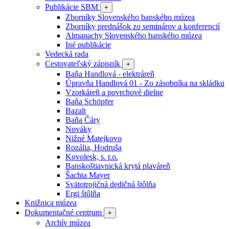
Publikácie SBM
+
Zborníky Slovenského banského múzea
Zborníky prednášok zo seminárov a konferencií
Almanachy Slovenského banského múzea
Iné publikácie
Vedecká rada
Cestovateľský zápisník
+
Baňa Handlová - elektráreň
Úpravňa Handlová 01 - Zo zásobníka na skládku
Vzorkáreň a povrchové dielne
Baňa Schöpfer
Bazalt
Baňa Čáry
Nováky
Nižné Matejkovo
Rozália, Hodruša
Kovolesk, s. r.o.
Banskoštiavnická krytá plaváreň
Šachta Mayer
Svätotrojičná dedičná štôlňa
Ergi štôlňa
Knižnica múzea
Dokumentačné centrum
+
Archív múzea