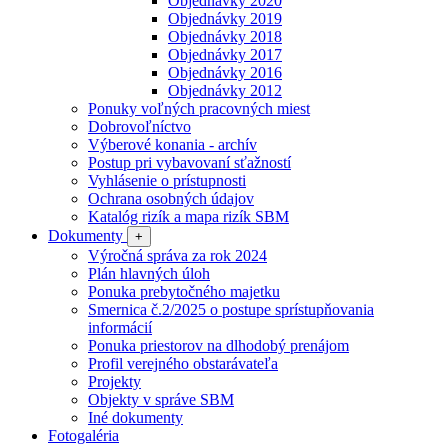
Objednávky 2020
Objednávky 2019
Objednávky 2018
Objednávky 2017
Objednávky 2016
Objednávky 2012
Ponuky voľných pracovných miest
Dobrovoľníctvo
Výberové konania - archív
Postup pri vybavovaní sťažností
Vyhlásenie o prístupnosti
Ochrana osobných údajov
Katalóg rizík a mapa rizík SBM
Dokumenty
+
Výročná správa za rok 2024
Plán hlavných úloh
Ponuka prebytočného majetku
Smernica č.2/2025 o postupe sprístupňovania
informácií
Ponuka priestorov na dlhodobý prenájom
Profil verejného obstarávateľa
Projekty
Objekty v správe SBM
Iné dokumenty
Fotogaléria