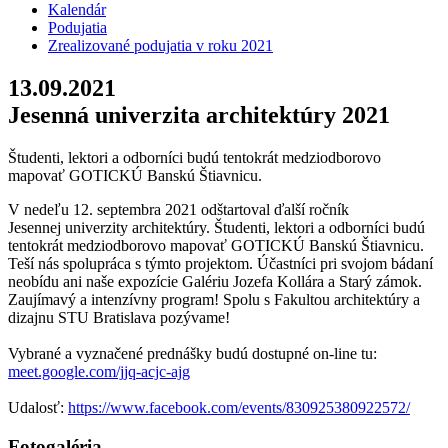
Kalendár
Podujatia
Zrealizované podujatia v roku 2021
13.09.2021
Jesenná univerzita architektúry 2021
Študenti, lektori a odborníci budú tentokrát medziodborovo
mapovať GOTICKÚ Banskú Štiavnicu.
V nedeľu 12. septembra 2021 odštartoval ďalší ročník
Jesennej univerzity architektúry. Študenti, lektori a odborníci budú
tentokrát medziodborovo mapovať GOTICKÚ Banskú Štiavnicu.
Teší nás spolupráca s týmto projektom. Účastníci pri svojom bádaní
neobídu ani naše expozície Galériu Jozefa Kollára a Starý zámok.
Zaujímavý a intenzívny program! Spolu s Fakultou architektúry a
dizajnu STU Bratislava pozývame!
Vybrané a vyznačené prednášky budú dostupné on-line tu:
meet.google.com/jjq-acjc-ajg
Udalosť:
https://www.facebook.com/events/830925380922572/
Fotogaléria