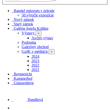
Banské múzeum v prírode
50.výročie expozície
Nový zámok
Starý zámok
Galéria Jozefa Kollára
Výstavy
+
Archív výstav
Podujatia
Galerijný obchod
GaJK v médiách
+
2024
2023
2022
2021
Berggericht
Kammerhof
Glanzenberg
Handlová