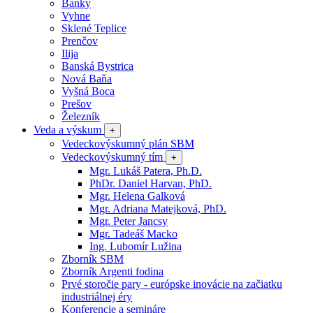
Banky
Vyhne
Sklené Teplice
Prenčov
Ilija
Banská Bystrica
Nová Baňa
Vyšná Boca
Prešov
Železník
Veda a výskum
+
Vedeckovýskumný plán SBM
Vedeckovýskumný tím
+
Mgr. Lukáš Patera, Ph.D.
PhDr. Daniel Harvan, PhD.
Mgr. Helena Galková
Mgr. Adriana Matejková, PhD.
Mgr. Peter Jancsy
Mgr. Tadeáš Macko
Ing. Lubomír Lužina
Zborník SBM
Zborník Argenti fodina
Prvé storočie pary - európske inovácie na začiatku
industriálnej éry
Konferencie a semináre